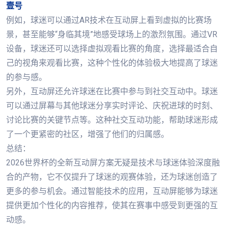
壹号
例如，球迷可以通过AR技术在互动屏上看到虚拟的比赛场
景，甚至能够“身临其境”地感受球场上的激烈氛围。通过VR
设备，球迷还可以选择虚拟观看比赛的角度，选择最适合自
己的视角来观看比赛，这种个性化的体验极大地提高了球迷
的参与感。
另外，互动屏还允许球迷在比赛中参与到社交互动中。球迷
可以通过屏幕与其他球迷分享实时评论、庆祝进球的时刻、
讨论比赛的关键节点等。这种社交互动功能，帮助球迷形成
了一个更紧密的社区，增强了他们的归属感。
总结：
2026世界杯的全新互动屏方案无疑是技术与球迷体验深度融
合的产物，它不仅提升了球迷的观赛体验，还为球迷创造了
更多的参与机会。通过智能技术的应用，互动屏能够为球迷
提供更加个性化的内容推荐，使其在赛事中感受到更强的互
动感。