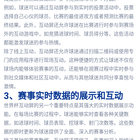
例如，球迷可以通过互动屏参与到实时的投票活动中，投票
选择自己心仪的球员、比赛的最佳进攻方或者预测比赛的最
终结果。此外，互动屏还允许球迷在比赛进行时参与到赛场
外的互动游戏中，如竞猜进球时间、球员得分等，这些活动
都能激发球迷的参与热情。
除了线上互动，互动屏还允许球迷通过扫描二维码或使用专
门的应用程序进行现场互动。这种便捷的方式让球迷不仅在
球场内能够体验赛事的互动，还能够在观赛过程中实时参与
到社交媒体和社区互动中，从而与其他球迷共同分享喜悦与
激情。
3、赛事实时数据的展示和互动
世界杯互动屏的另一个重要特点是其强大的实时数据展示功
能。在每场比赛的过程中，球迷能够实时查看各种关键数
据，如进球时间、球员表现、控球率、射门次数等。这些数
据的即时更新为球迷提供了全面、深入的赛事分析。