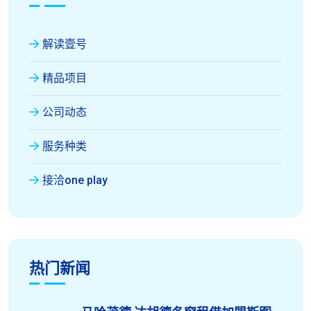
解读壹号
精品项目
公司动态
服务种类
接洽one play
热门新闻