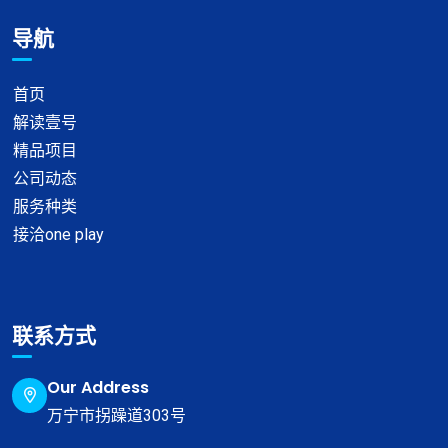
导航
首页
解读壹号
精品项目
公司动态
服务种类
接洽one play
联系方式
Our Address
万宁市拐躁道303号