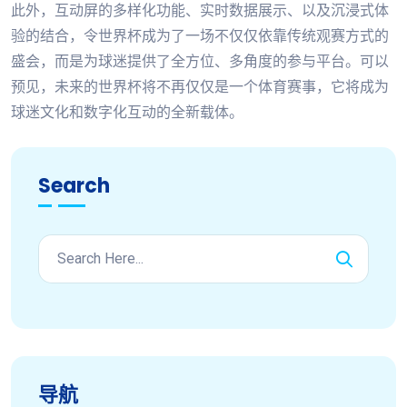
此外，互动屏的多样化功能、实时数据展示、以及沉浸式体
验的结合，令世界杯成为了一场不仅仅依靠传统观赛方式的
盛会，而是为球迷提供了全方位、多角度的参与平台。可以
预见，未来的世界杯将不再仅仅是一个体育赛事，它将成为
球迷文化和数字化互动的全新载体。
Search
导航