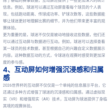
除了基础的赛事数据，互动屏还提供了一些更加深入的统计
信息。例如，球迷可以通过互动屏查看每个球员的个人表
现，包括跑动距离、传球成功率、铲球次数等，这些数据能
够让球迷更好地理解比赛的细节，并为他们带来更丰富的观
赛体验。
更为重要的是，球迷不仅仅是被动地接收这些数据，他们还
可以通过互动屏与数据进行互动。例如，球迷可以选择查看
某一球员的技术数据，甚至根据自己的兴趣自定义数据展示
内容。这种数据互动的方式，令球迷在观赛时感受到更加深
度的参与感。
4、互动屏如何增强沉浸感和归属
感
2026世界杯的互动屏不仅仅是一个单纯的信息展示平台，它
还通过多种方式增强了球迷的沉浸感和归属感。通过虚拟现
实（VR）和增强现实（AR）技术，互动屏为球迷提供了身临
其境的观赛体验。