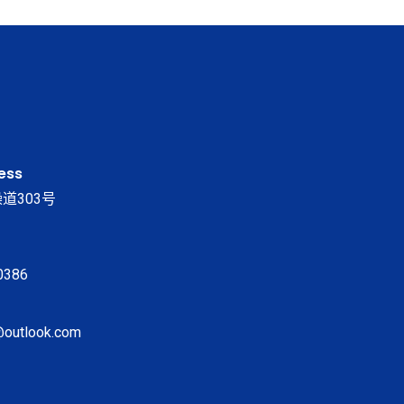
ess
道303号
0386
@outlook.com