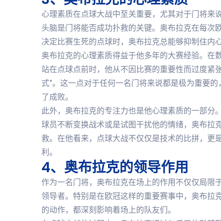
心理素质在点球大战中至关重要，尤其对于门将来
头脑是门将能否成功扑救的关键。奥布拉克在每次
决定比赛生死的点球时，奥布拉克总能够抑制住内
奥布拉克的心理素质得益于他多年的大赛经验。在
站在点球点前时，他从不因比赛的重要性而过度紧张
式”。这一点对于任何一名门将来说都是极为重要的
了成败。
此外，奥布拉克的专注力也是他心理素质的一部分
球员不断变换战术或是试图干扰他的情绪，奥布拉
救。在他看来，点球大战不仅仅是技术的比拼，更
利。
4、奥布拉克的领导作用
作为一名门将，奥布拉克在场上的作用不仅仅局限
领导者。特别是在欧冠这样的重要赛事中，奥布拉
的动作，都深刻影响着场上的队友们。