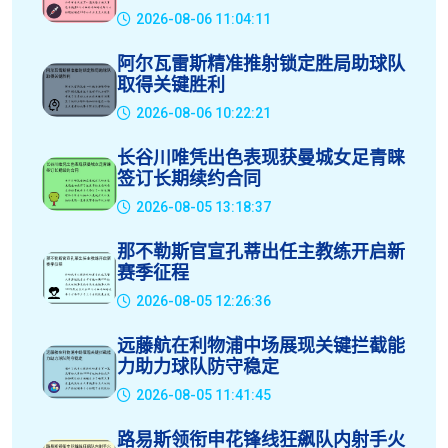
2026-08-06 11:04:11
阿尔瓦雷斯精准推射锁定胜局助球队
取得关键胜利
2026-08-06 10:22:21
长谷川唯凭出色表现获曼城女足青睐
签订长期续约合同
2026-08-05 13:18:37
那不勒斯官宣孔蒂出任主教练开启新
赛季征程
2026-08-05 12:26:36
远藤航在利物浦中场展现关键拦截能
力助力球队防守稳定
2026-08-05 11:41:45
路易斯领衔申花锋线狂飙队内射手火