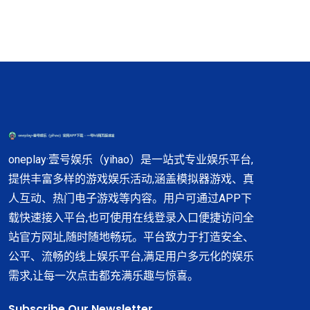
oneplay·壹号娱乐（yihao）是一站式专业娱乐平台,
提供丰富多样的游戏娱乐活动,涵盖模拟器游戏、真
人互动、热门电子游戏等内容。用户可通过APP下
载快速接入平台,也可使用在线登录入口便捷访问全
站官方网址,随时随地畅玩。平台致力于打造安全、
公平、流畅的线上娱乐平台,满足用户多元化的娱乐
需求,让每一次点击都充满乐趣与惊喜。
Subscribe Our Newsletter