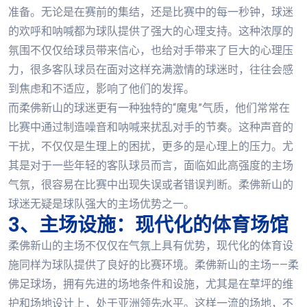
准备。无论是在赛前的集结，还是比赛中的每一秒钟，球迷
的欢呼和呐喊都为球队提供了强大的心理支持。这种浓厚的
氛围不仅仅给球员带来信心，也给对手带来了巨大的心理压
力，很多客队球员在面对这样充满激情的球迷时，往往会感
到焦虑和不适应，影响了他们的发挥。
而柔佛新山的球迷更有一种独特的“魔鬼”气质，他们常常在
比赛中通过制造噪音和呐喊来扰乱对手的节奏。这种声音的
干扰，不仅仅是生理上的困扰，更多的是心理上的压力。尤
其是对于一些年轻的客队球员而言，面临如此高强度的主场
气氛，很容易在比赛中出现失误或者错误判断。柔佛新山的
球迷无疑是球队强大的主场优势之一。
3、主场设施：现代化的体育场馆
柔佛新山的主场不仅仅在气氛上具有优势，现代化的体育设
施同样为球队提供了良好的比赛环境。柔佛新山的主场——柔
佛足球场，拥有先进的场地条件和设施，尤其是在草坪的维
护和场地设计上，处于亚洲领先水平。这样一流的场地，不