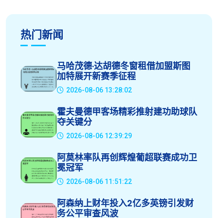
热门新闻
马哈茂德·达胡德冬窗租借加盟斯图
加特展开新赛季征程
2026-08-06 13:28:02
霍夫曼德甲客场精彩推射建功助球队
夺关键分
2026-08-06 12:39:29
阿莫林率队再创辉煌葡超联赛成功卫
冕冠军
2026-08-06 11:51:22
阿森纳上财年投入2亿多英镑引发财
务公平审查风波