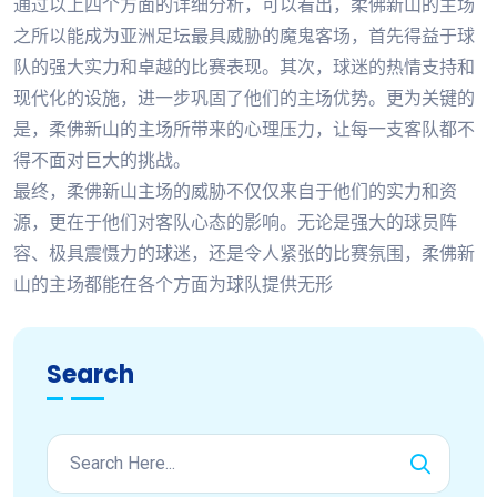
通过以上四个方面的详细分析，可以看出，柔佛新山的主场
之所以能成为亚洲足坛最具威胁的魔鬼客场，首先得益于球
队的强大实力和卓越的比赛表现。其次，球迷的热情支持和
现代化的设施，进一步巩固了他们的主场优势。更为关键的
是，柔佛新山的主场所带来的心理压力，让每一支客队都不
得不面对巨大的挑战。
最终，柔佛新山主场的威胁不仅仅来自于他们的实力和资
源，更在于他们对客队心态的影响。无论是强大的球员阵
容、极具震慑力的球迷，还是令人紧张的比赛氛围，柔佛新
山的主场都能在各个方面为球队提供无形
Search