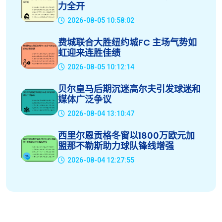
力全开
2026-08-05 10:58:02
费城联合大胜纽约城FC 主场气势如
虹迎来连胜佳绩
2026-08-05 10:12:14
贝尔皇马后期沉迷高尔夫引发球迷和
媒体广泛争议
2026-08-04 13:10:47
西里尔恩贡格冬窗以1800万欧元加
盟那不勒斯助力球队锋线增强
2026-08-04 12:27:55