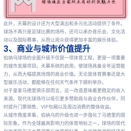
此外，天幕的设计还为大型演出和多元化活动提供了条件。
球场不再只是足球比赛的场所，还可以承办音乐会、文化活
动以及国际赛事，从而让观众获得更加丰富的娱乐体验。
3、商业与城市价值提升
伯纳乌球场的全面升级不仅是一项体育工程，更是一项重要
的城市发展项目。天幕系统的启用，使球场具备全年运营能
力，从而大幅提高场馆的商业价值。无论是体育赛事还是大
型娱乐活动，都能够在任何天气条件下顺利举办。
对于皇家马德里俱乐部而言，这一改造意味着更稳定的收入
来源。现代化球场可以吸引更多赞助商与商业合作伙伴，同
时提升门票销售、VIP包厢以及周边消费的整体收益。
从城市角度来看，伯纳乌的升级也进一步强化了马德里的国
际形象。作为全球最具影响力的体育地标之一，球场的现代