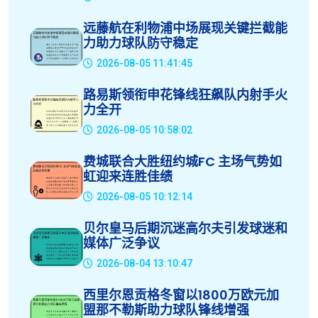
远藤航在利物浦中场展现关键拦截能
力助力球队防守稳定
2026-08-05 11:41:45
路易斯领衔申花锋线狂飙队内射手火
力全开
2026-08-05 10:58:02
费城联合大胜纽约城FC 主场气势如
虹迎来连胜佳绩
2026-08-05 10:12:14
贝尔皇马后期沉迷高尔夫引发球迷和
媒体广泛争议
2026-08-04 13:10:47
西里尔恩贡格冬窗以1800万欧元加
盟那不勒斯助力球队锋线增强