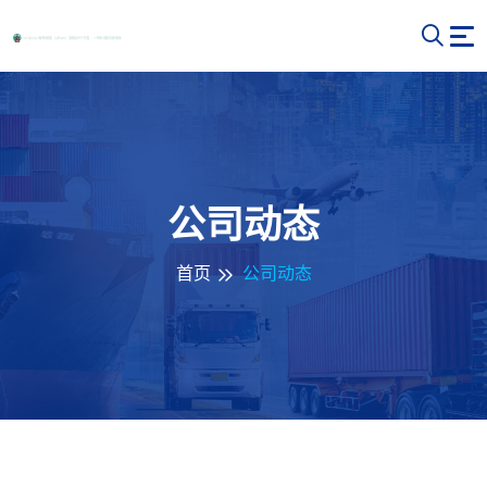
公司动态
首页
公司动态