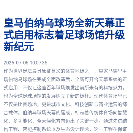
皇马伯纳乌球场全新天幕正
式启用标志着足球场馆升级
新纪元
2026-07-06 10:07:35
作为世界足坛最具象征意义的体育地标之一，皇家马德里主
场伯纳乌球场在完成全面改造后，全新可开合天幕系统的正
式启用，不仅让这座百年球场焕发出前所未有的科技魅力，
也为全球足球场馆的发展树立了新的标杆。现代体育场早已
不仅是比赛场地，更是城市文化、科技创新与商业运营的综
合载体。伯纳乌球场天幕的落成，标志着传统体育场向智慧
化、多功能化、全天候化方向迈出了关键一步。通过先进结
构工程、智能控制系统以及生态设计理念，这一工程在保证