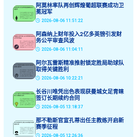
阿莫林率队再创辉煌葡超联赛成功卫
冕冠军
2026-08-06 11:51:22
阿森纳上财年投入2亿多英镑引发财
务公平审查风波
2026-08-06 11:04:11
阿尔瓦雷斯精准推射锁定胜局助球队
取得关键胜利
2026-08-06 10:22:21
长谷川唯凭出色表现获曼城女足青睐
签订长期续约合同
2026-08-05 13:18:37
那不勒斯官宣孔蒂出任主教练开启新
赛季征程
2026-08-05 12:26:36