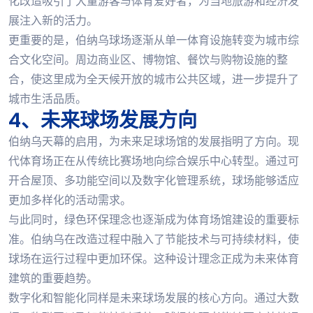
化改造吸引了大量游客与体育爱好者，为当地旅游和经济发
展注入新的活力。
更重要的是，伯纳乌球场逐渐从单一体育设施转变为城市综
合文化空间。周边商业区、博物馆、餐饮与购物设施的整
合，使这里成为全天候开放的城市公共区域，进一步提升了
城市生活品质。
4、未来球场发展方向
伯纳乌天幕的启用，为未来足球场馆的发展指明了方向。现
代体育场正在从传统比赛场地向综合娱乐中心转型。通过可
开合屋顶、多功能空间以及数字化管理系统，球场能够适应
更加多样化的活动需求。
与此同时，绿色环保理念也逐渐成为体育场馆建设的重要标
准。伯纳乌在改造过程中融入了节能技术与可持续材料，使
球场在运行过程中更加环保。这种设计理念正成为未来体育
建筑的重要趋势。
数字化和智能化同样是未来球场发展的核心方向。通过大数