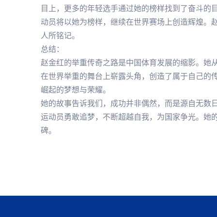
目上，更多的年轻选手通过她的榜样找到了奋斗的
动员将以她为榜样，继续在世界赛场上创造辉煌。
人所铭记。
总结：
赵金红的举重传奇之路是中国体育发展的缩影。她
在世界举重的舞台上崭露头角，创造了属于自己的
崛起的梦想与荣耀。
她的故事告诉我们，成功并非偶然，而是源自无数
运动员勇敢追梦，不断超越自我，为国家争光。她
碑。