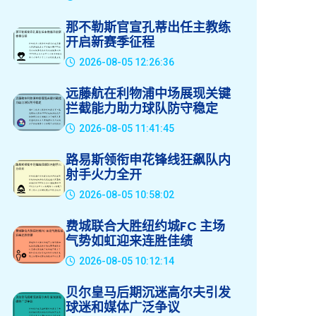
那不勒斯官宣孔蒂出任主教练
开启新赛季征程
2026-08-05 12:26:36
远藤航在利物浦中场展现关键
拦截能力助力球队防守稳定
2026-08-05 11:41:45
路易斯领衔申花锋线狂飙队内
射手火力全开
2026-08-05 10:58:02
费城联合大胜纽约城FC 主场
气势如虹迎来连胜佳绩
2026-08-05 10:12:14
贝尔皇马后期沉迷高尔夫引发
球迷和媒体广泛争议