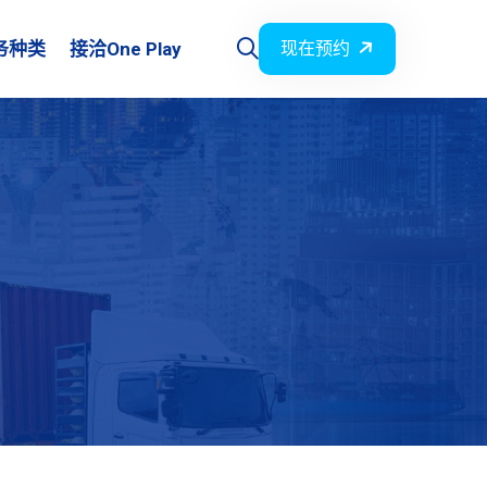
务种类
接洽one Play
现在预约