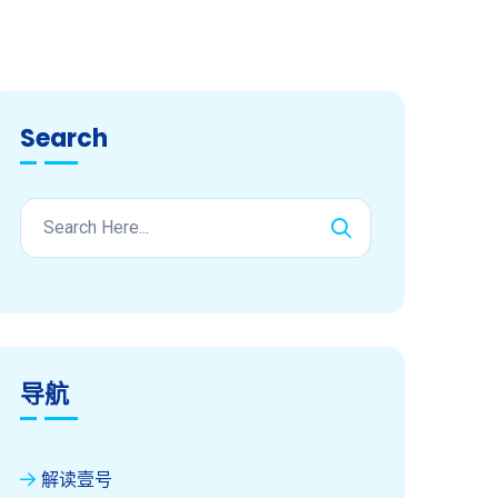
Search
导航
解读壹号