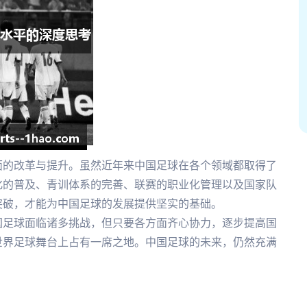
面的改革与提升。虽然近年来中国足球在各个领域都取得了
化的普及、青训体系的完善、联赛的职业化管理以及国家队
突破，才能为中国足球的发展提供坚实的基础。
国足球面临诸多挑战，但只要各方面齐心协力，逐步提高国
世界足球舞台上占有一席之地。中国足球的未来，仍然充满