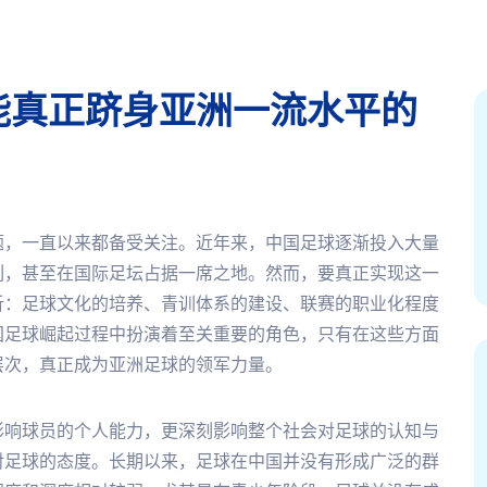
能真正跻身亚洲一流水平的
题，一直以来都备受关注。近年来，中国足球逐渐投入大量
列，甚至在国际足坛占据一席之地。然而，要真正实现这一
析：足球文化的培养、青训体系的建设、联赛的职业化程度
国足球崛起过程中扮演着至关重要的角色，只有在这些方面
层次，真正成为亚洲足球的领军力量。
影响球员的个人能力，更深刻影响整个社会对足球的认知与
对足球的态度。长期以来，足球在中国并没有形成广泛的群