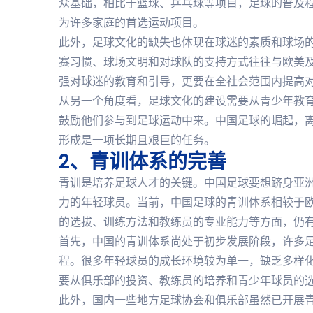
众基础，相比于篮球、乒乓球等项目，足球的普及
为许多家庭的首选运动项目。
此外，足球文化的缺失也体现在球迷的素质和球场
赛习惯、球场文明和对球队的支持方式往往与欧美
强对球迷的教育和引导，更要在全社会范围内提高
从另一个角度看，足球文化的建设需要从青少年教
鼓励他们参与到足球运动中来。中国足球的崛起，
形成是一项长期且艰巨的任务。
2、青训体系的完善
青训是培养足球人才的关键。中国足球要想跻身亚
力的年轻球员。当前，中国足球的青训体系相较于
的选拔、训练方法和教练员的专业能力等方面，仍
首先，中国的青训体系尚处于初步发展阶段，许多
程。很多年轻球员的成长环境较为单一，缺乏多样
要从俱乐部的投资、教练员的培养和青少年球员的
此外，国内一些地方足球协会和俱乐部虽然已开展