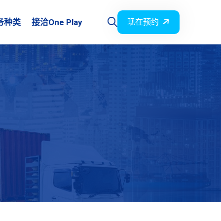
务种类
接洽one Play
现在预约