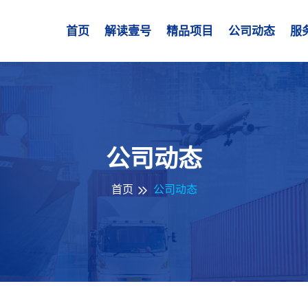
首页
解读壹号
精品项目
公司动态
服
公司动态
首页
公司动态