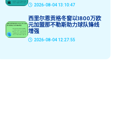
2026-08-04 13:10:47
西里尔恩贡格冬窗以1800万欧
元加盟那不勒斯助力球队锋线
增强
2026-08-04 12:27:55