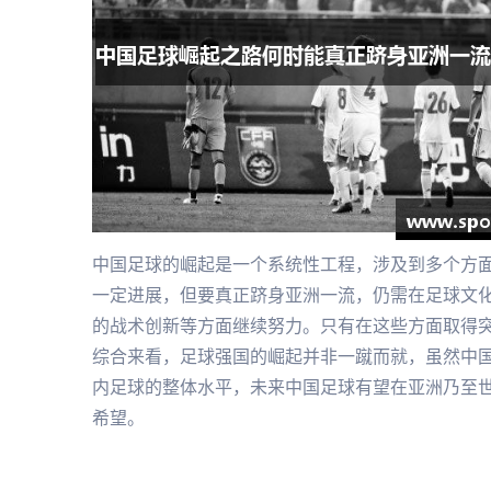
中国足球的崛起是一个系统性工程，涉及到多个方
一定进展，但要真正跻身亚洲一流，仍需在足球文
的战术创新等方面继续努力。只有在这些方面取得
综合来看，足球强国的崛起并非一蹴而就，虽然中
内足球的整体水平，未来中国足球有望在亚洲乃至
希望。