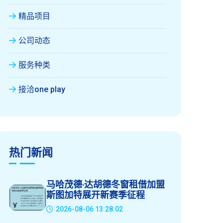
精品项目
公司动态
服务种类
接洽one play
热门新闻
马哈茂德·达胡德冬窗租借加盟
斯图加特展开新赛季征程
2026-08-06 13:28:02