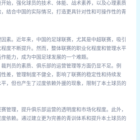
段开始，强化球员的技术、体能、战术素养，以及心理素质
验，结合中国的实际情况，打造更具针对性和可操作性的青
键因素。近年来，中国的足球联赛，尤其是中超联赛，吸引
化程度不断提升。然而，整体联赛的职业化程度和管理水平
运作能力，成为中国足球发展的一个难题。
、裁判员的素质、俱乐部的运营管理等方面仍显不足。例
调性差，管理制度不健全，影响了联赛的稳定性和持续发
水平，但也产生了过度依赖外援的现象，限制了本土球员的
联赛管理，提升俱乐部运营的透明度和市场化程度。此外，
过度依赖。通过建立更为完善的青训体系和提升本土球员的