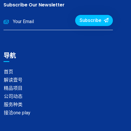
Subscribe Our Newsletter
Subscribe
导航
首页
解读壹号
精品项目
公司动态
服务种类
接洽one play