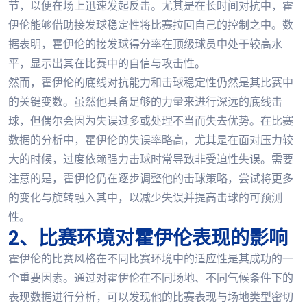
节，以便在场上迅速发起反击。尤其是在长时间对抗中，霍
伊伦能够借助接发球稳定性将比赛拉回自己的控制之中。数
据表明，霍伊伦的接发球得分率在顶级球员中处于较高水
平，显示出其在比赛中的自信与攻击性。
然而，霍伊伦的底线对抗能力和击球稳定性仍然是其比赛中
的关键变数。虽然他具备足够的力量来进行深远的底线击
球，但偶尔会因为失误过多或处理不当而失去优势。在比赛
数据的分析中，霍伊伦的失误率略高，尤其是在面对压力较
大的时候，过度依赖强力击球时常导致非受迫性失误。需要
注意的是，霍伊伦仍在逐步调整他的击球策略，尝试将更多
的变化与旋转融入其中，以减少失误并提高击球的可预测
性。
2、比赛环境对霍伊伦表现的影响
霍伊伦的比赛风格在不同比赛环境中的适应性是其成功的一
个重要因素。通过对霍伊伦在不同场地、不同气候条件下的
表现数据进行分析，可以发现他的比赛表现与场地类型密切