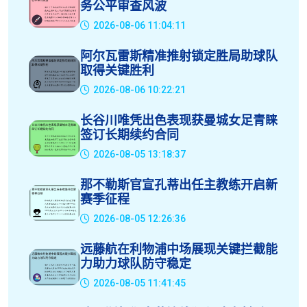
务公平审查风波
2026-08-06 11:04:11
阿尔瓦雷斯精准推射锁定胜局助球队
取得关键胜利
2026-08-06 10:22:21
长谷川唯凭出色表现获曼城女足青睐
签订长期续约合同
2026-08-05 13:18:37
那不勒斯官宣孔蒂出任主教练开启新
赛季征程
2026-08-05 12:26:36
远藤航在利物浦中场展现关键拦截能
力助力球队防守稳定
2026-08-05 11:41:45