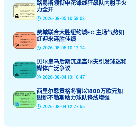
路易斯领衔申花锋线狂飙队内射手火
力全开
2026-08-05 10:58:02
费城联合大胜纽约城FC 主场气势如
虹迎来连胜佳绩
2026-08-05 10:12:14
贝尔皇马后期沉迷高尔夫引发球迷和
媒体广泛争议
2026-08-04 13:10:47
西里尔恩贡格冬窗以1800万欧元加
盟那不勒斯助力球队锋线增强
2026-08-04 12:27:55