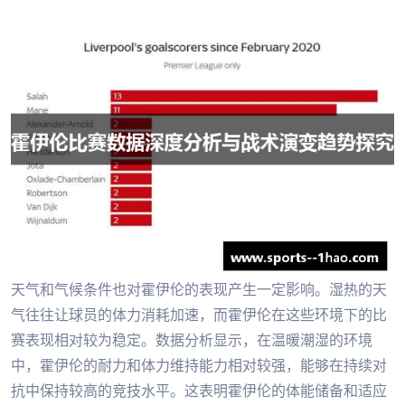
天气和气候条件也对霍伊伦的表现产生一定影响。湿热的天
气往往让球员的体力消耗加速，而霍伊伦在这些环境下的比
赛表现相对较为稳定。数据分析显示，在温暖潮湿的环境
中，霍伊伦的耐力和体力维持能力相对较强，能够在持续对
抗中保持较高的竞技水平。这表明霍伊伦的体能储备和适应