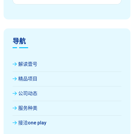
导航
解读壹号
精品项目
公司动态
服务种类
接洽one play