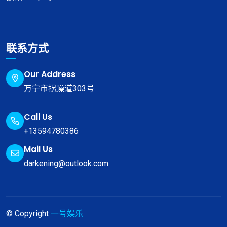
联系方式
Our Address
万宁市拐躁道303号
Call Us
+13594780386
Mail Us
darkening@outlook.com
© Copyright
一号娱乐
.