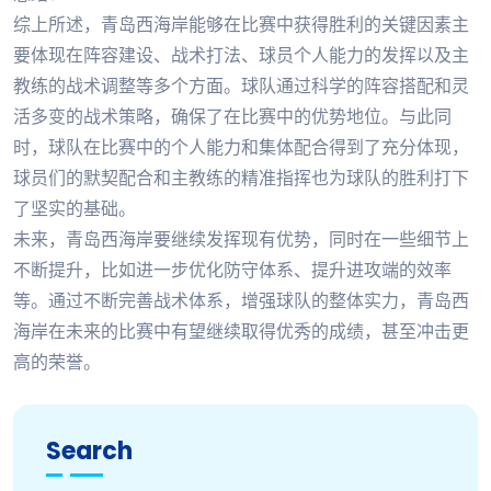
综上所述，青岛西海岸能够在比赛中获得胜利的关键因素主
要体现在阵容建设、战术打法、球员个人能力的发挥以及主
教练的战术调整等多个方面。球队通过科学的阵容搭配和灵
活多变的战术策略，确保了在比赛中的优势地位。与此同
时，球队在比赛中的个人能力和集体配合得到了充分体现，
球员们的默契配合和主教练的精准指挥也为球队的胜利打下
了坚实的基础。
未来，青岛西海岸要继续发挥现有优势，同时在一些细节上
不断提升，比如进一步优化防守体系、提升进攻端的效率
等。通过不断完善战术体系，增强球队的整体实力，青岛西
海岸在未来的比赛中有望继续取得优秀的成绩，甚至冲击更
高的荣誉。
Search