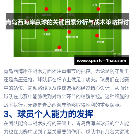
青岛西海岸在战术方面还注重细节的把控。无论是防守反击
还是高压逼抢，球队都在细节上做足了功夫。球员们在比赛
中的站位、跑动路线以及传球选择都经过精心设计，从而让
球队在比赛中能够做到对每个环节的精确掌控。这种细腻的
战术执行力无疑是青岛西海岸能够取得胜利的重要保障。
3、球员个人能力的发挥
在团队配合与战术执行的基础上，青岛西海岸球员的个人能
力也在比赛中起到了至关重要的作用。球队中有几名关键球