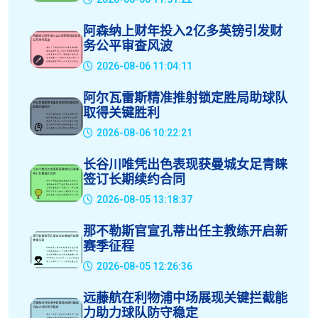
阿森纳上财年投入2亿多英镑引发财
务公平审查风波
2026-08-06 11:04:11
阿尔瓦雷斯精准推射锁定胜局助球队
取得关键胜利
2026-08-06 10:22:21
长谷川唯凭出色表现获曼城女足青睐
签订长期续约合同
2026-08-05 13:18:37
那不勒斯官宣孔蒂出任主教练开启新
赛季征程
2026-08-05 12:26:36
远藤航在利物浦中场展现关键拦截能
力助力球队防守稳定