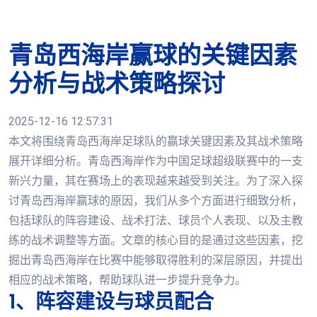
青岛西海岸赢球的关键因素
分析与战术策略探讨
2025-12-16 12:57:31
本文将围绕青岛西海岸足球队的赢球关键因素及其战术策略
展开详细分析。青岛西海岸作为中国足球超级联赛中的一支
新兴力量，其在赛场上的表现越来越受到关注。为了深入探
讨青岛西海岸赢球的原因，我们从多个方面进行细致分析，
包括球队的阵容建设、战术打法、球员个人表现、以及主教
练的战术调整等方面。文章的核心目的是通过这些因素，挖
掘出青岛西海岸在比赛中能够取得胜利的深层原因，并提出
相应的战术策略，帮助球队进一步提升竞争力。
1、阵容建设与球员配合