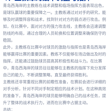
青岛西海岸的主教练在战术调整和临场指挥方面表现出色，
是球队赢球的重要保障之一。主教练通过对对手的研究，能
够及时调整阵容和战术，找到针对对方的弱点进行攻击。例
如，在比赛中，面对对方的强力攻击线，主教练会迅速调整
防线的布局，通过合理的人员轮换和位置调整来确保防守的
稳固。
此外，主教练在比赛中对球员的激励与指挥也是青岛西海岸
能够赢得比赛的重要因素。教练不仅能够在场边做出及时的
指挥，还能通过鼓励球员提高其积极性和战斗力。在比赛
中，青岛西海岸的球员往往能够在主教练的指挥下充分发挥
自己的能力，不断调整策略，直至最终获得胜利。
主教练还非常重视比赛的前瞻性准备，在赛前会进行详细的
对手分析，针对不同对手制定相应的战术计划。在这种高效
的准备下，青岛西海岸的球员能够明确自己的战术任务，提
升了整体的战术执行力，进而在比赛中占据主动。
总结：