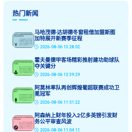
热门新闻
马哈茂德·达胡德冬窗租借加盟斯图
加特展开新赛季征程
2026-08-06 13:28:02
霍夫曼德甲客场精彩推射建功助球队
夺关键分
2026-08-06 12:39:29
阿莫林率队再创辉煌葡超联赛成功卫
冕冠军
2026-08-06 11:51:22
阿森纳上财年投入2亿多英镑引发财
务公平审查风波
2026-08-06 11:04:11