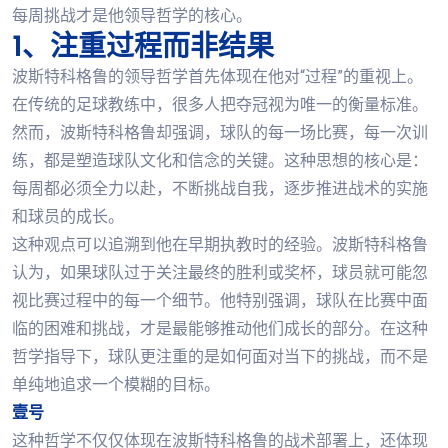
每周挑战才是他领导哲学的核心。
1、注重过程而非结果
波斯特科格鲁的领导哲学首先体现在他对“过程”的重视上。
在传统的足球教练中，很多人把夺冠视为唯一的衡量标准。
然而，波斯特科格鲁却强调，球队的每一场比赛，每一次训
练，都是塑造球队文化和信念的关键。这种思想的核心是：
每周都必须全力以赴，不断挑战自我，逐步推进战术的实施
和球员的成长。
这种观点可以追溯到他在早期执教时的经验。波斯特科格鲁
认为，如果球队过于关注最终的胜利或奖杯，球员就可能忽
视比赛过程中的每一个细节。他特别强调，球队在比赛中面
临的困难和挑战，才是最能够推动他们成长的部分。在这种
哲学指导下，球队更注重的是如何面对当下的挑战，而不是
单纯地追求一个模糊的目标。
壹号
这种哲学不仅仅体现在波斯特科格鲁的战术部署上，还体现