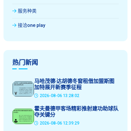
服务种类
接洽one play
热门新闻
马哈茂德·达胡德冬窗租借加盟斯图
加特展开新赛季征程
2026-08-06 13:28:02
霍夫曼德甲客场精彩推射建功助球队
夺关键分
2026-08-06 12:39:29