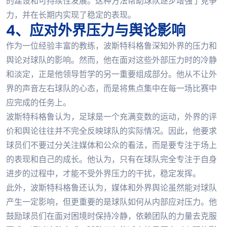
的建设和可持续性发展。这种方法帮助球队逐步增强了竞争
力，并在长期内实现了稳定的表现。
4、应对外界压力与舆论影响
作为一位经验丰富的教练，波斯特科格鲁深知外界的压力和
舆论对球队的影响。然而，他在面对这些外部压力时的冷静
和淡定，正是他领导哲学的另一重要组成部分。他从不让外
界的声音左右球队的心态，而是将焦点集中在每一场比赛中
应完成的任务上。
波斯特科格鲁认为，足球是一个充满变数的运动，外界的评
价和舆论往往并不完全反映球队的实际情况。因此，他要求
球员们不要过分关注媒体和公众的看法，而是要专注于场上
的表现和自己的成长。他认为，只有在球队完全专注于自身
进步的过程中，才能不受外界压力的干扰，稳定发挥。
此外，波斯特科格鲁还认为，媒体和外界舆论虽然能对球队
产生一定影响，但更重要的是球队如何从内部应对压力。他
鼓励球员们在面对困境时保持冷静，依赖团队的力量去克服