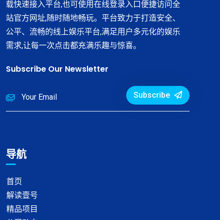
载快速接入平台,也可使用在线登录入口便捷访问全
站官方网址,随时随地畅玩。平台致力于打造安全、
公平、流畅的线上娱乐平台,满足用户多元化的娱乐
需求,让每一次点击都充满乐趣与惊喜。
Subscribe Our Newsletter
Subscribe
导航
首页
解读壹号
精品项目