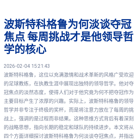
波斯特科格鲁为何淡谈夺冠
焦点 每周挑战才是他领导哲
学的核心
2026-02-04 15:21:43
波斯特科格鲁，这位以充满激情和战术革新的风格广受欢迎
的足球教练，在执教生涯中展现出独特的领导哲学。他对夺
冠焦点的淡然态度，使得人们对于他究竟为何不把夺冠作为
主要目标产生了浓厚的兴趣。实际上，波斯特科格鲁的领导
哲学并非专注于终极的奖杯，而是将注意力放在了每周的挑
战上，强调的是过程而非结果。这种思维方式背后有着深刻
的战略思想，指向长期的稳定和球队的持续进步。本文将从
四个方面详细探讨波斯特科格鲁为何淡谈夺冠焦点，并指出