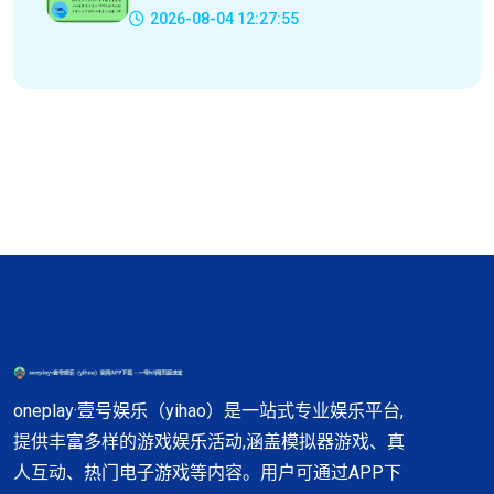
2026-08-04 12:27:55
oneplay·壹号娱乐（yihao）是一站式专业娱乐平台,
提供丰富多样的游戏娱乐活动,涵盖模拟器游戏、真
人互动、热门电子游戏等内容。用户可通过APP下