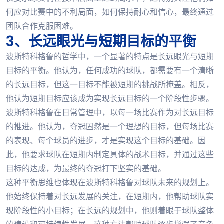
何应对比赛中的不利局面，如何保持耐心和信心，最终通过
团队合作克服困难。
3、长远眼光与短期目标的平衡
波斯特科格鲁的哲学中，一个显著的特点是长远眼光与短期
目标的平衡。他认为，任何成功的球队，都需要有一个清晰
的长远目标，但这一目标不能被短期的挑战所掩盖。相反，
他认为短期目标应该成为实现长远目标的一个阶段性步骤。
波斯特科格鲁在日常管理中，以每一场比赛作为对长远目标
的推进。他认为，夺冠固然是一个理想的目标，但每场比赛
的表现、每个球员的进步，才是实现这个目标的基础。因
此，他要求球队在短期内制定具体的战术目标，并通过这些
目标的达成，为最终的夺冠打下坚实的基础。
这种平衡思维也体现在波斯特科格鲁对球队未来的规划上。
他始终保持着对长远发展的关注，在短期内，他帮助球队实
现阶段性的小目标；在长远的规划中，他则着眼于球队整体