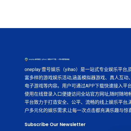
oneplay·壹号娱乐（yihao）是一站式专业娱乐平台
富多样的游戏娱乐活动,涵盖模拟器游戏、真人互动
电子游戏等内容。用户可通过APP下载快速接入平台
使用在线登录入口便捷访问全站官方网址,随时随地
平台致力于打造安全、公平、流畅的线上娱乐平台,
户多元化的娱乐需求,让每一次点击都充满乐趣与惊
Subscribe Our Newsletter