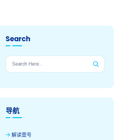
Search
导航
解读壹号