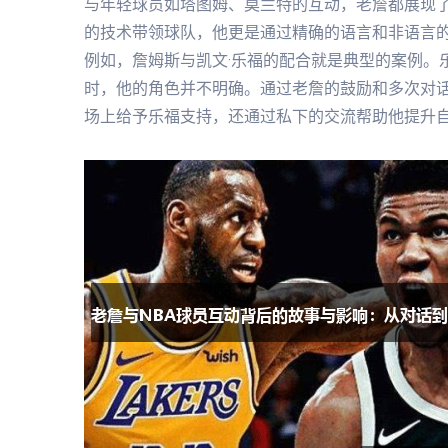
与年轻球员如塔图姆、莫兰特的互动，老詹都展现
的技术带领球队，他更是通过精确的语言和非语言
例如，詹姆斯与凯文·乐福的配合就是典型的案例。
时，他的角色并不明确。通过老詹的鼓励和多次对
场上给予乐福支持，还通过私下的交流帮助他提升