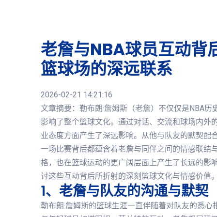
老詹与NBA球员互动背
篮球场的深远联系
2026-02-21 14:21:16
文章摘要：勒布朗·詹姆斯（老詹）不仅仅是NBA历
影响了整个篮球文化。通过对话、交流和球场内外
业态度方面产生了深远影响。从他与队友的默契配
一场比赛背后都蕴含着老詹与同伴之间的情感联结
格，也在篮球运动的更广阔层面上产生了长远的影响
讨这些互动背后所折射的深刻篮球文化与情感价值
1、老詹与队友的沟通与默契
勒布朗·詹姆斯的篮球生涯一直伴随着对队友的悉心