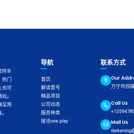
导航
联系方式
,提供丰
Our Addr
首页
、热门
万宁市拐躁
解读壹号
,也可
精品项目
畅玩。
Call Us
公司动态
满足用
+1359478
服务种类
喜。
接洽one play
Mail Us
darkening