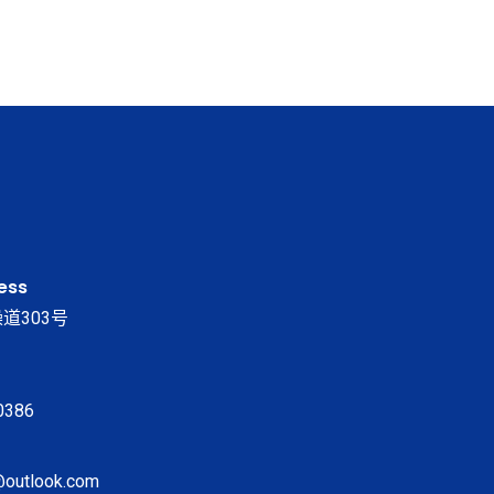
ess
道303号
0386
@outlook.com