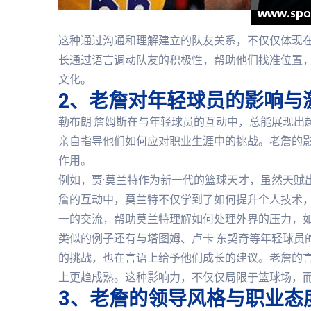
这种通过沟通和理解建立的队友关系，不仅仅体现
长通过语言调动队友的积极性，帮助他们找准位置
文化。
2、老詹对年轻球员的影响与
勒布朗·詹姆斯在与年轻球员的互动中，总能展现出
亲自指导他们如何应对职业生涯中的挑战。老詹的
作用。
例如，贾·莫兰特作为新一代的篮球天才，虽然天赋
詹的互动中，莫兰特不仅学到了如何提升个人技术
一的交流，帮助莫兰特理解如何处理外界的压力，
类似的例子还有与塔图姆、卢卡·东契奇等年轻球员
的挑战，也在言语上给予他们成长的建议。老詹的
上更趋成熟。这种影响力，不仅仅局限于篮球场，
3、老詹的领导风格与职业态