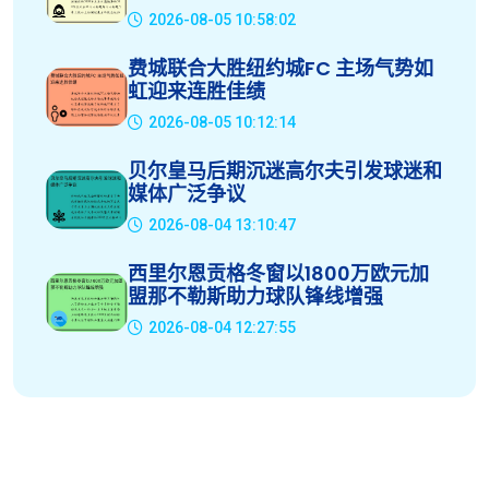
2026-08-05 10:58:02
费城联合大胜纽约城FC 主场气势如
虹迎来连胜佳绩
2026-08-05 10:12:14
贝尔皇马后期沉迷高尔夫引发球迷和
媒体广泛争议
2026-08-04 13:10:47
西里尔恩贡格冬窗以1800万欧元加
盟那不勒斯助力球队锋线增强
2026-08-04 12:27:55