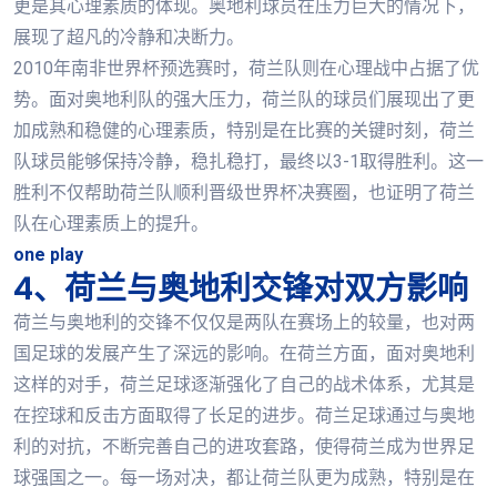
更是其心理素质的体现。奥地利球员在压力巨大的情况下，
展现了超凡的冷静和决断力。
2010年南非世界杯预选赛时，荷兰队则在心理战中占据了优
势。面对奥地利队的强大压力，荷兰队的球员们展现出了更
加成熟和稳健的心理素质，特别是在比赛的关键时刻，荷兰
队球员能够保持冷静，稳扎稳打，最终以3-1取得胜利。这一
胜利不仅帮助荷兰队顺利晋级世界杯决赛圈，也证明了荷兰
队在心理素质上的提升。
one play
4、荷兰与奥地利交锋对双方影响
荷兰与奥地利的交锋不仅仅是两队在赛场上的较量，也对两
国足球的发展产生了深远的影响。在荷兰方面，面对奥地利
这样的对手，荷兰足球逐渐强化了自己的战术体系，尤其是
在控球和反击方面取得了长足的进步。荷兰足球通过与奥地
利的对抗，不断完善自己的进攻套路，使得荷兰成为世界足
球强国之一。每一场对决，都让荷兰队更为成熟，特别是在