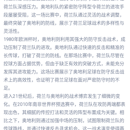
荷兰队深感压力。奥地利队的紧密防守阵型令荷兰的进攻手
段屡屡受阻，这一场比赛中，荷兰队通过灵活的战术调整，
最终突破了奥地利的防线，展示了荷兰足球战术的多样性与
灵活性。
1980年欧洲杯时，奥地利则利用其强大的防守反击战术，成
功压制了荷兰队的进攻。奥地利队通过快速的反击和精准的
长传球，打破了荷兰的防线。在那场比赛中，荷兰队尽管在
控球方面占据优势，但由于缺乏有效的突破方式，未能充分
发挥其进攻能力。这场比赛展示了奥地利足球在防守反击战
术上的高效性，也证明了荷兰足球在面对严密防守时的不
足。
进入21世纪后，荷兰与奥地利的战术博弈发生了细微的变
化。在2010年南非世界杯预选赛中，荷兰队在攻防两端都表
现出色，其细腻的传控打法和灵活的阵型布置成为关键。相
比之下，奥地利则通过加强中场的压制，试图限制荷兰队的
传球路线，并通过快速反击寻求机会。这一战术演变使得两