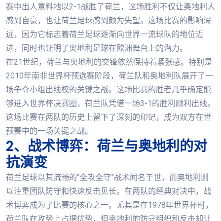
赛中出人意料地以2-1战胜了荷兰，这场胜利不仅让奥地利人
感到自豪，也让荷兰足球感到颇为失望。这场比赛的影响深
远，因为它标志着荷兰足球逐渐向世界一流球队的地位迈
进，同时也证明了奥地利足球在欧洲舞台上的潜力。
在21世纪，荷兰与奥地利的交锋依然保持着紧张感。特别是
2010年南非世界杯预选赛阶段，荷兰队和奥地利队展开了一
场争夺小组出线权的关键之战。这场比赛的胜者几乎确定能
够进入世界杯决赛圈，荷兰队凭借一场3-1的胜利顺利出线。
这场比赛在两队的历史上留下了深刻的印记，成为双方在世
预赛中的一场关键之战。
2、战术博弈：荷兰与奥地利的对
抗演变
荷兰足球以其流畅的“全攻全守”战术闻名于世，而奥地利则
以注重团队防守和快速反击见长。在两队的经典对决中，战
术博弈成为了比赛的核心之一。尤其是在1978年世界杯时，
荷兰队在攻势上占据优势，但奥地利的防守组织和反击却让