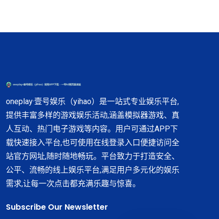
oneplay·壹号娱乐（yihao）是一站式专业娱乐平台,
提供丰富多样的游戏娱乐活动,涵盖模拟器游戏、真
人互动、热门电子游戏等内容。用户可通过APP下
载快速接入平台,也可使用在线登录入口便捷访问全
站官方网址,随时随地畅玩。平台致力于打造安全、
公平、流畅的线上娱乐平台,满足用户多元化的娱乐
需求,让每一次点击都充满乐趣与惊喜。
Subscribe Our Newsletter