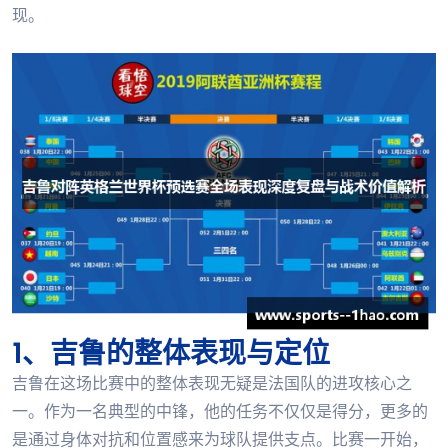
现。
1、吉鲁的整体表现与定位
吉鲁在这场比赛中的整体表现无疑是法国队的进攻核心之
一。作为一名典型的中锋，他的任务不仅仅是得分，更多的
是通过身体对抗和位置感来为球队提供支点。比赛一开始，