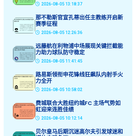
2026-08-05 13:18:37
那不勒斯官宣孔蒂出任主教练开启新
赛季征程
2026-08-05 12:26:36
远藤航在利物浦中场展现关键拦截能
力助力球队防守稳定
2026-08-05 11:41:45
路易斯领衔申花锋线狂飙队内射手火
力全开
2026-08-05 10:58:02
费城联合大胜纽约城FC 主场气势如
虹迎来连胜佳绩
2026-08-05 10:12:14
贝尔皇马后期沉迷高尔夫引发球迷和