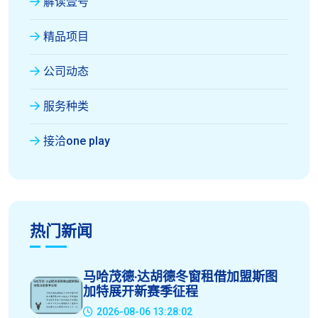
解读壹号
精品项目
公司动态
服务种类
接洽one play
热门新闻
马哈茂德·达胡德冬窗租借加盟斯图
加特展开新赛季征程
2026-08-06 13:28:02