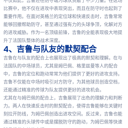
不仅如此，吉鲁还在防守端为球队贡献了不少力量。在这场
比赛中，他不仅在进攻中表现突出，而且在防守时也起到了
重要作用。在面对英格兰的定位球和快速反击时，吉鲁常常
能够回撤帮助防守，甚至通过强有力的头球争顶，化解对方
的进攻威胁。作为一名顶级前锋，吉鲁的全能表现极大地提
升了法国队整体的战术深度。
4、吉鲁与队友的默契配合
吉鲁在与队友的配合上也展现出了极高的默契和理解。在与
法国队的中场球员，尤其是姆巴佩、格里兹曼等人的配合
中，吉鲁的定位和跑动常常为他们提供了更好的进攻支持。
吉鲁不仅能在中场时吸引对方防守，为其他球员创造空档，
还能通过精准的传球为队友提供更好的进攻机会。
尤其在与姆巴佩的配合上，吉鲁展现了出色的理解力和判断
力。两人在快速反击时的默契配合，使得吉鲁能够在关键时
刻拉开防线，为姆巴佩创造出进攻空间。反过来，吉鲁也能
通过精准的头球传中或是摆脱防守的跑动，为姆巴佩等快速