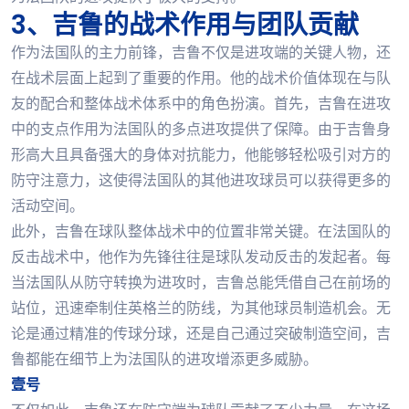
3、吉鲁的战术作用与团队贡献
作为法国队的主力前锋，吉鲁不仅是进攻端的关键人物，还
在战术层面上起到了重要的作用。他的战术价值体现在与队
友的配合和整体战术体系中的角色扮演。首先，吉鲁在进攻
中的支点作用为法国队的多点进攻提供了保障。由于吉鲁身
形高大且具备强大的身体对抗能力，他能够轻松吸引对方的
防守注意力，这使得法国队的其他进攻球员可以获得更多的
活动空间。
此外，吉鲁在球队整体战术中的位置非常关键。在法国队的
反击战术中，他作为先锋往往是球队发动反击的发起者。每
当法国队从防守转换为进攻时，吉鲁总能凭借自己在前场的
站位，迅速牵制住英格兰的防线，为其他球员制造机会。无
论是通过精准的传球分球，还是自己通过突破制造空间，吉
鲁都能在细节上为法国队的进攻增添更多威胁。
壹号