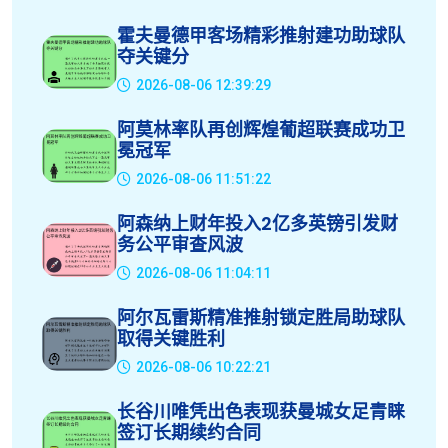
霍夫曼德甲客场精彩推射建功助球队
夺关键分
2026-08-06 12:39:29
阿莫林率队再创辉煌葡超联赛成功卫
冕冠军
2026-08-06 11:51:22
阿森纳上财年投入2亿多英镑引发财
务公平审查风波
2026-08-06 11:04:11
阿尔瓦雷斯精准推射锁定胜局助球队
取得关键胜利
2026-08-06 10:22:21
长谷川唯凭出色表现获曼城女足青睐
签订长期续约合同