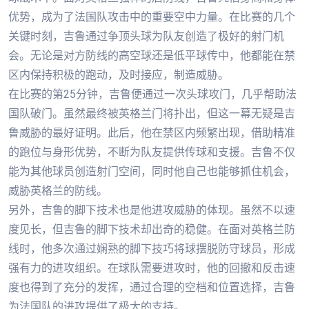
优势，成为了法国队攻击中的重要空中力量。在比赛的几个
关键时刻，吉鲁通过争顶头球为队友创造了极好的射门机
会。无论是对方防线的高空球还是低平球传中，他都能在禁
区内保持积极的跑动，及时接应，制造威胁。
在比赛的第25分钟，吉鲁便通过一次头球攻门，几乎帮助法
国队破门。虽然最终被英格兰门将扑出，但这一幕无疑是吉
鲁威胁的最好证明。此后，他在禁区内频繁出现，借助精准
的跑位与身形优势，不断为队友提供传球和支援。吉鲁不仅
能为其他球员创造射门空间，同时他自己也能够抓住机会，
威胁英格兰的防线。
另外，吉鲁的脚下技术也是他进攻威胁的体现。虽然不以速
度见长，但吉鲁的脚下技术却出奇的稳健。在面对英格兰防
线时，他多次通过娴熟的脚下技巧将球摆脱防守球员，形成
强有力的进攻组织。在球队需要进攻时，他的回撤和反击速
度也得到了充分的发挥，通过合理的空档和位置选择，吉鲁
为法国队的进攻提供了极大的支持。