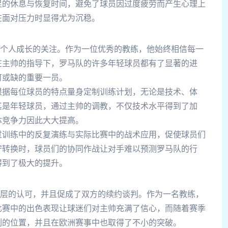
足的休息与恢复时间，避免了球员因过度疲劳而产生心理上
在面对压力时显得尤为沉稳。
球员个人成长的关注。作为一位优秀的教练，他始终相信每一
在主帅的指导下，罗马队的许多年轻球员都有了显著的进
可或缺的重要一员。
根据每位球员的特点量身定制训练计划，无论是技术、体
其是年轻球员，通过主帅的调教，不仅技术水平得到了加
体竞争力因此大大提高。
过训练中的反复演练与实际比赛中的战术应用，促使球员们
守转换时，球员们的协同作战让对手难以预测罗马队的行
得到了极大的提升。
部高层的认可，并且促成了双方的续约谈判。作为一名教练，
比赛中的出色表现让球迷们对主帅充满了信心，而随着赛季
列的位置，并且在欧洲赛事中也取得了不小的突破。