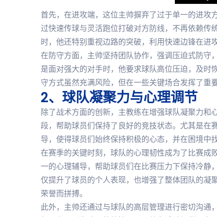
首先，在进攻端，这位主帅摒弃了过于单一的进攻
过快速传球与灵活跑位打破对方防线，不再依赖传
时，他还特别重视边路的突破，利用快速边锋在进
在防守方面，主帅坚持团队协作，强调压迫式防守
是面对强大的对手时，他要求球队高位压迫，及时
守方式虽然充满风险，但在一些关键场合发挥了重
2、球队凝聚力与心理调节
除了战术方面的创新，主教练在增强球队凝聚力和
段，帮助球员们保持了良好的竞技状态。尤其是在
导，使得球员们始终保持积极的心态，并在困境中
在赛季的关键时刻，球队的心理韧性成为了比赛成
一的心理辅导，帮助球员们在比赛压力下保持冷静
仅提升了球员的个人表现，也增强了整体团队的凝
荣誉而拼搏。
此外，主帅还通过与球队的高层管理进行密切沟通