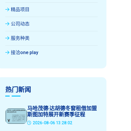
精品项目
公司动态
服务种类
接洽one play
热门新闻
马哈茂德·达胡德冬窗租借加盟
斯图加特展开新赛季征程
2026-08-06 13:28:02