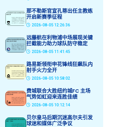
那不勒斯官宣孔蒂出任主教练
开启新赛季征程
2026-08-05 12:26:36
远藤航在利物浦中场展现关键
拦截能力助力球队防守稳定
2026-08-05 11:41:45
路易斯领衔申花锋线狂飙队内
射手火力全开
2026-08-05 10:58:02
费城联合大胜纽约城FC 主场
气势如虹迎来连胜佳绩
2026-08-05 10:12:14
贝尔皇马后期沉迷高尔夫引发
球迷和媒体广泛争议