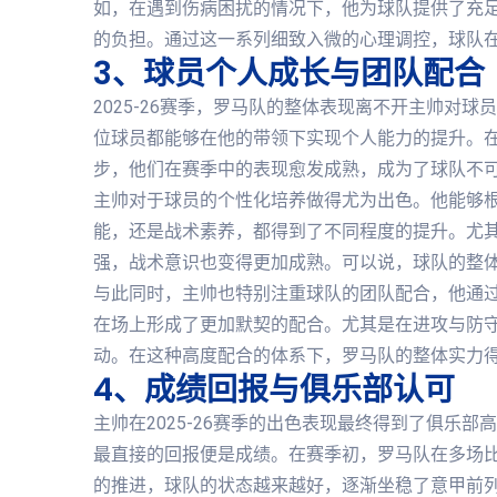
如，在遇到伤病困扰的情况下，他为球队提供了充
的负担。通过这一系列细致入微的心理调控，球队
3、球员个人成长与团队配合
2025-26赛季，罗马队的整体表现离不开主帅对
位球员都能够在他的带领下实现个人能力的提升。
步，他们在赛季中的表现愈发成熟，成为了球队不
主帅对于球员的个性化培养做得尤为出色。他能够
能，还是战术素养，都得到了不同程度的提升。尤
强，战术意识也变得更加成熟。可以说，球队的整
与此同时，主帅也特别注重球队的团队配合，他通
在场上形成了更加默契的配合。尤其是在进攻与防
动。在这种高度配合的体系下，罗马队的整体实力
4、成绩回报与俱乐部认可
主帅在2025-26赛季的出色表现最终得到了俱乐
最直接的回报便是成绩。在赛季初，罗马队在多场
的推进，球队的状态越来越好，逐渐坐稳了意甲前