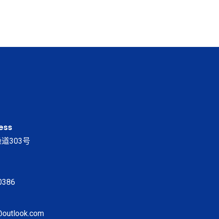
ess
道303号
0386
@outlook.com