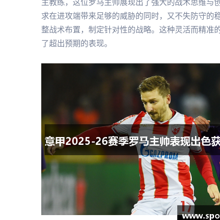
主教练，这位罗马主帅展现出了强大的战术思维与
求在进攻端带来足够的威胁的同时，又不失防守的
整战术布置，制定针对性的战略。这种灵活而精准
了超出预期的表现。