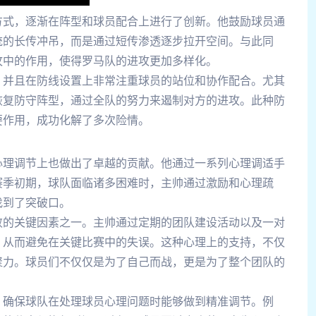
方式，逐渐在阵型和球员配合上进行了创新。他鼓励球员通
统的长传冲吊，而是通过短传渗透逐步拉开空间。与此同
攻中的作用，使得罗马队的进攻更加多样化。
，并且在防线设置上非常注重球员的站位和协作配合。尤其
恢复防守阵型，通过全队的努力来遏制对方的进攻。此种防
要作用，成功化解了多次险情。
心理调节上也做出了卓越的贡献。他通过一系列心理调适手
赛季初期，球队面临诸多困难时，主帅通过激励和心理疏
找到了突破口。
败的关键因素之一。主帅通过定期的团队建设活动以及一对
，从而避免在关键比赛中的失误。这种心理上的支持，不仅
聚力。球员们不仅仅是为了自己而战，更是为了整个团队的
，确保球队在处理球员心理问题时能够做到精准调节。例