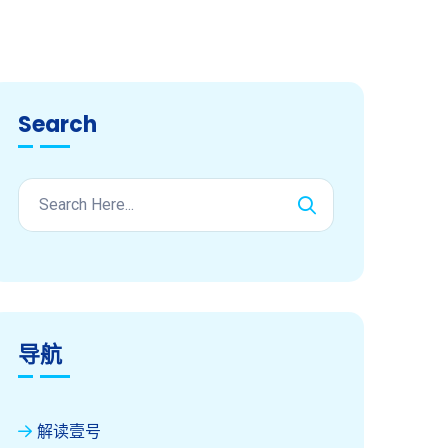
Search
导航
解读壹号