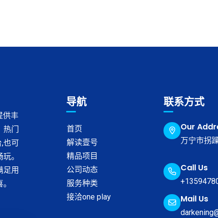
导航
联系方式
,提供丰
Our Addr
首页
、热门
万宁市拐躁
解读壹号
,也可
精品项目
畅玩。
Call Us
公司动态
满足用
+1359478
服务种类
喜。
接洽one play
Mail Us
darkening