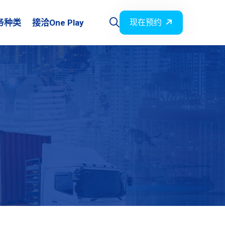
务种类
接洽one Play
现在预约