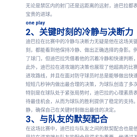
无论是禁区内的射门还是远距离的远射，迪巴拉都
宝贵的进球。
one play
2、关键时刻的冷静与决断力
迪巴拉在比赛中的冷静与决断力无疑是他在这场关
刻，都能看到他保持冷静、做出正确选择的身影。
了球门，但迪巴拉凭借着他的沉着冷静和快速判断
此外，迪巴拉在进攻端的决策也展现了他超高的比
进攻路线，并且在面对防守球员时总是能够做出快
短短几秒钟内做出最合理的决策，为球队创造了多
特别是在球队处于紧张局势时，迪巴拉的心理素质
待最佳机会，从而为球队的胜利提供了稳定的支持
静，确保自己在关键时刻做出最佳的决定。
3、与队友的默契配合
在这场比赛中，迪巴拉与队友之间的默契配合也是