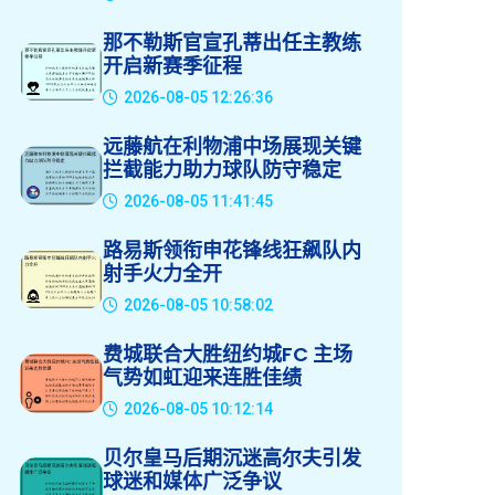
那不勒斯官宣孔蒂出任主教练
开启新赛季征程
2026-08-05 12:26:36
远藤航在利物浦中场展现关键
拦截能力助力球队防守稳定
2026-08-05 11:41:45
路易斯领衔申花锋线狂飙队内
射手火力全开
2026-08-05 10:58:02
费城联合大胜纽约城FC 主场
气势如虹迎来连胜佳绩
2026-08-05 10:12:14
贝尔皇马后期沉迷高尔夫引发
球迷和媒体广泛争议