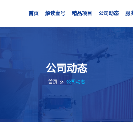
首页
解读壹号
精品项目
公司动态
服
公司动态
首页
公司动态