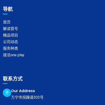
导航
首页
解读壹号
精品项目
公司动态
服务种类
接洽one play
联系方式
Our Address
万宁市拐躁道303号