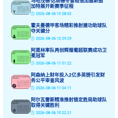
马哈茂德·达胡德冬窗租借加盟斯图
加特展开新赛季征程
2026-08-06 13:28:02
霍夫曼德甲客场精彩推射建功助球队
夺关键分
2026-08-06 12:39:29
阿莫林率队再创辉煌葡超联赛成功卫
冕冠军
2026-08-06 11:51:22
阿森纳上财年投入2亿多英镑引发财
务公平审查风波
2026-08-06 11:04:11
阿尔瓦雷斯精准推射锁定胜局助球队
取得关键胜利
2026-08-06 10:22:21