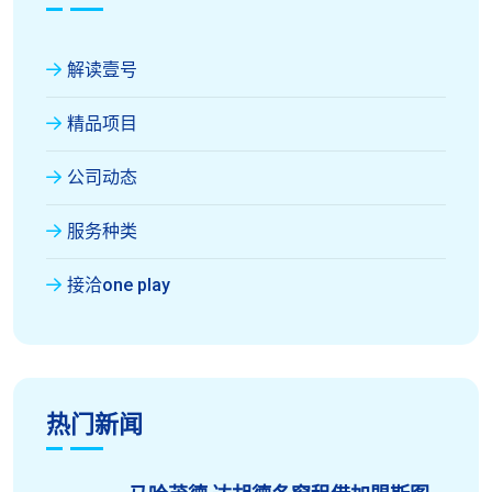
解读壹号
精品项目
公司动态
服务种类
接洽one play
热门新闻