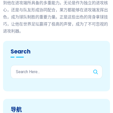
到他在进攻端所具备的多重能力。无论是作为独立的进攻核
心，还是与队友形成协同配合，莱万都能够在进攻端发挥出
色，成为球队制胜的重要力量。正是这些出色的背身拿球技
巧，让他在世界足坛赢得了极高的声誉，成为了不可忽视的
进攻利器。
Search
导航