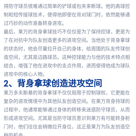
得防守球员很难通过简单的铲球或包夹来断球。他的高球控
制和短传接球技术，使得他即使在背对球门时，依然能够通
过巧妙的动作准备转身进攻。
最后，莱万的背身拿球技巧不仅仅是为了保持控球，更是为
了在对抗中为队友创造更多的进攻空间。当他处于背身拿球
的状态时，他会尽量拉开自己的身体，给周围的队友传球创
造空间，尤其是边路球员。这种控球能力与他的技术特点相
结合，增强了他在进攻中的支点作用，进而使得他成为球队
进攻中的核心人物。
2、背身拿球创造进攻空间
莱万多夫斯基的背身拿球不仅仅局限于控制球权，它更能在
复杂的进攻情境中为其他队友创造空间。在莱万背身持球的
过程中，他通常能够通过身体的转移来迷惑防守球员，从而
形成进攻空间。尤其是当防守球员意识到莱万有可能转身射
门时，他们往往会稍微拉开身位，这正是莱万为队友创造空
档的机会。