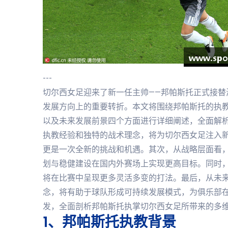
---
切尔西女足迎来了新一任主帅——邦帕斯托正式接
发展方向上的重要转折。本文将围绕邦帕斯托的执
以及未来发展前景四个方面进行详细阐述，全面解
执教经验和独特的战术理念，将为切尔西女足注入
更是一次全新的挑战和机遇。其次，从战略层面看
划与稳健建设在国内外赛场上实现更高目标。同时
将在比赛中呈现更多灵活多变的打法。最后，从未
念，将有助于球队形成可持续发展模式，为俱乐部
发，全面剖析邦帕斯托执掌切尔西女足所带来的多
1、邦帕斯托执教背景