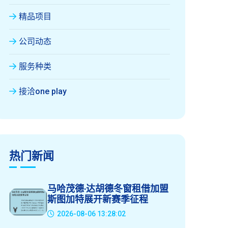
精品项目
公司动态
服务种类
接洽one play
热门新闻
马哈茂德·达胡德冬窗租借加盟
斯图加特展开新赛季征程
2026-08-06 13:28:02