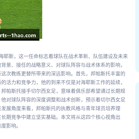
替海耶斯，这一任命标志着球队在战术革新、队伍建设及未来
教背景、接任的战略意义、对球队阵容与战术体系的影响，
析这次教练更替所带来的深远影响。首先，邦帕斯托丰富的
新的活力和竞争力，他的到来不仅是对海耶斯工作的延续，
，邦帕斯托接手切尔西女足，意味着俱乐部希望通过长期规
，他对球队阵容的深度调整和战术创新，预示着切尔西女足
来发展角度来看，邦帕斯托的执教风格与青年球员培养理
在长期竞争中建立坚实基础。本文将从这四个核心视角出
维度影响。