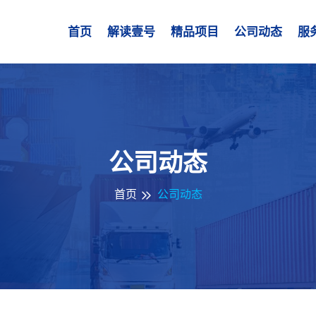
首页
解读壹号
精品项目
公司动态
服
公司动态
首页
公司动态