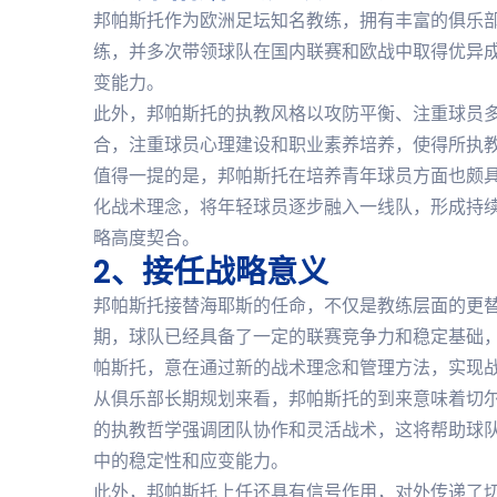
邦帕斯托作为欧洲足坛知名教练，拥有丰富的俱乐
练，并多次带领球队在国内联赛和欧战中取得优异
变能力。
此外，邦帕斯托的执教风格以攻防平衡、注重球员
合，注重球员心理建设和职业素养培养，使得所执
值得一提的是，邦帕斯托在培养青年球员方面也颇
化战术理念，将年轻球员逐步融入一线队，形成持
略高度契合。
2、接任战略意义
邦帕斯托接替海耶斯的任命，不仅是教练层面的更
期，球队已经具备了一定的联赛竞争力和稳定基础
帕斯托，意在通过新的战术理念和管理方法，实现
从俱乐部长期规划来看，邦帕斯托的到来意味着切
的执教哲学强调团队协作和灵活战术，这将帮助球
中的稳定性和应变能力。
此外，邦帕斯托上任还具有信号作用，对外传递了