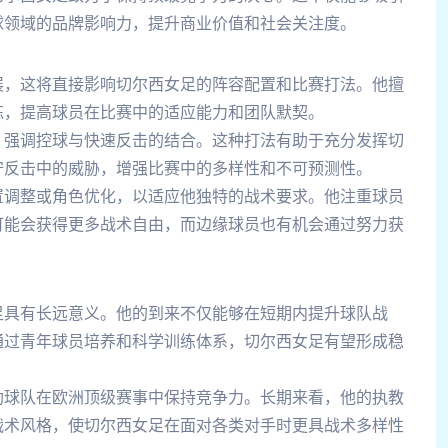
球领域的品牌影响力，提升商业价值和社会关注度。
展，这将直接影响切尔西女足的阵容配置和比赛打法。他擅
练，提高球员在比赛中的适应能力和团队默契。
，强调控球与快速反击的结合。这种打法有助于充分发挥切
守反击中的威胁，增强比赛中的多样性和不可预测性。
置调整或角色优化，以适应他独特的战术要求。他注重球员
可能会获得更多战术自由，而边缘球员也有机会通过努力获
足具有长远意义。他的到来不仅能够在短期内提升球队战
通过青年球员培养和科学训练体系，切尔西女足有望形成稳
助球队在欧洲顶级赛事中保持竞争力。长期来看，他的执教
战术风格，使切尔西女足在面对各类对手时更具战术多样性