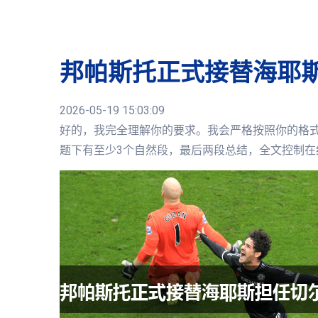
邦帕斯托正式接替海耶
2026-05-19 15:03:09
好的，我完全理解你的要求。我会严格按照你的格
题下有至少3个自然段，最后两段总结，全文控制在