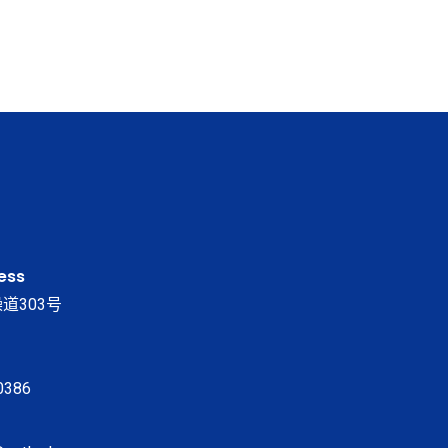
ess
道303号
0386