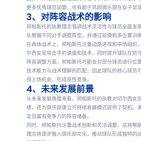
更多优秀球员加盟，也有助于巩固俱乐部在女子足
3、对阵容战术的影响
邦帕斯托的执教理念强调战术灵活性与球员全面发
长根据不同对手调整阵型，并通过轮换和多位置训
在具体战术上，邦帕斯托注重边路进攻和中场组织
尔西女足攻击手的速度和技术，同时提升球队在防
阵容调整方面，邦帕斯托可能会对部分球员进行位
技术能力与战术理解的匹配，因此球队的核心球员
得上场机会，形成良性竞争。
4、未来发展前景
从未来发展角度来看，邦帕斯托的执教对切尔西女
绩，还为俱乐部建立可持续发展模式提供了契机。
定且富有竞争力的阵容储备。
同时，邦帕斯托注重战术创新和灵活调整，这将帮
理念将逐步融入俱乐部文化，推动球队形成独特的