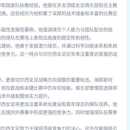
部和国家队执教经验。他曾在多支顶级女足俱乐部担任主教
成绩。这些经历为他积累了深厚的战术储备和丰富的比赛应
多面性发展而著称。他强调球员个人能力与团队配合的结
教的球队在赛场上表现出高度的稳定性和韧性。
具建树。他善于发掘潜力球员，并通过科学训练体系和系统
续竞争力。这一特点与切尔西女足近年来注重青训发展的战
替，更是切尔西女足战略方向调整的重要标志。海耶斯时
，但在欧战和关键比赛中仍存在短板。俱乐部管理层选择邦
战术升级和整体实力提升。
尔西女足将更加注重系统化建设和青年球员的梯队培养。他
队在国内外赛事中形成更强的竞争力，同时增强球队在赛季
切尔西女足致力于保持顶级竞争力的决心。这不仅能够吸引