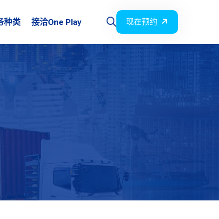
务种类
接洽one Play
现在预约