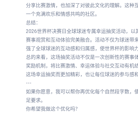
分享比赛激情，也加深了对彼此文化的理解。这种
一个充满欢乐和情感共鸣的社区。
总结：
2026世界杯决赛日全球球迷专属幸运抽奖活动，
赛事观赏和互动体验完美融合。活动不仅为球迷带
强了全球球迷的互动感和归属感，使世界杯的影响
总的来看，这场抽奖活动不仅是一次创新性的赛事
奖励机制，将比赛激情、幸运体验与社交互动有机结
这场幸运抽奖而更加精彩，也让每位球迷的参与感
---
如果你愿意，我可以帮你再优化每个自然段字数，使
足要求。
你希望我做这个优化吗？