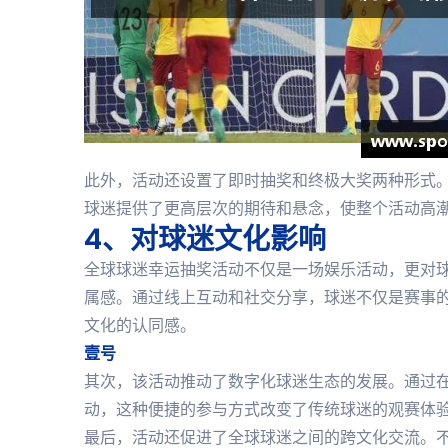
此外，活动还设置了即时抽奖和终极大奖两种形式
球迷提供了更高层次的期待和悬念，使整个活动高
4、对球迷文化影响
全球球迷幸运抽奖活动不仅是一场娱乐活动，更对
属感。通过线上互动和社交分享，球迷不仅是赛事
文化的认同感。
壹号
其次，该活动推动了数字化球迷生态的发展。通过
动，这种便捷的参与方式改变了传统球迷的观赛体
最后，活动还促进了全球球迷之间的跨文化交流。