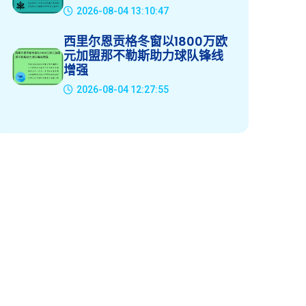
2026-08-04 13:10:47
西里尔恩贡格冬窗以1800万欧
元加盟那不勒斯助力球队锋线
增强
2026-08-04 12:27:55