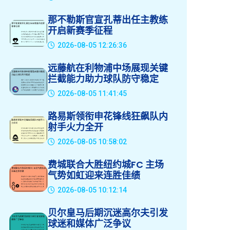
那不勒斯官宣孔蒂出任主教练
开启新赛季征程
2026-08-05 12:26:36
远藤航在利物浦中场展现关键
拦截能力助力球队防守稳定
2026-08-05 11:41:45
路易斯领衔申花锋线狂飙队内
射手火力全开
2026-08-05 10:58:02
费城联合大胜纽约城FC 主场
气势如虹迎来连胜佳绩
2026-08-05 10:12:14
贝尔皇马后期沉迷高尔夫引发
球迷和媒体广泛争议