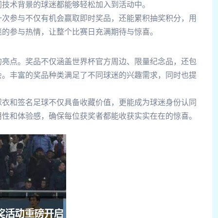
同技术背景的球迷都能够轻松加入到活动中。
一次参与不仅有机会赢取即时奖品，还能累积抽奖积分，用
迷的参与热情，让整个比赛日充满期待与惊喜。
的亮点。奖品不仅涵盖世界杯官方周边、限量纪念品，还包
会。丰富的奖品种类满足了不同球迷的兴趣需求，同时也提
球衣和签名足球不仅具备收藏价值，更能成为球迷身份认同
用性和体验感，确保每位获奖者都能收获实实在在的惊喜。