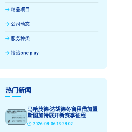
精品项目
公司动态
服务种类
接洽one play
热门新闻
马哈茂德·达胡德冬窗租借加盟
斯图加特展开新赛季征程
2026-08-06 13:28:02