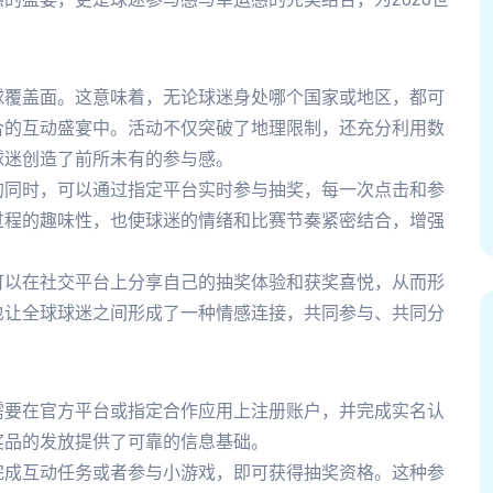
球覆盖面。这意味着，无论球迷身处哪个国家或地区，都可
合的互动盛宴中。活动不仅突破了地理限制，还充分利用数
球迷创造了前所未有的参与感。
的同时，可以通过指定平台实时参与抽奖，每一次点击和参
过程的趣味性，也使球迷的情绪和比赛节奏紧密结合，增强
可以在社交平台上分享自己的抽奖体验和获奖喜悦，从而形
也让全球球迷之间形成了一种情感连接，共同参与、共同分
需要在官方平台或指定合作应用上注册账户，并完成实名认
奖品的发放提供了可靠的信息基础。
完成互动任务或者参与小游戏，即可获得抽奖资格。这种参