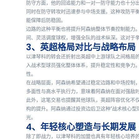
防守方面，他的回追能力和一对一防守能力也十分
同时在防守转攻时迅速参与中场支援。这种攻防平
能保障后防稳固。
边路的这种平衡也将提升阿森纳整体节奏控制能力
间、灵活调度球权，增强全队的战术纵深。这对于
3、英超格局对比与战略布局
以津琴科的转会还折射出英超中上游球队之间格局
入战术型球员强化整体体系，提升稳定性和竞争力
性。
在战略层面，阿森纳希望通过稳定边路和中场控制
多面性与高水平执行力，意味着阿森纳在面对强敌
此外，这笔交易也提醒其他球队，英超阵容优化不
构的提升。阿森纳通过投资边后卫这种“战术核心型
光。
4、年轻核心塑造与长期发展
除了即战力，以津琴科的加盟也具有年轻核心培养