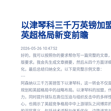
以津琴科三千万英镑加
英超格局新变前瞻
2026-05-26 10:47:52
好的，我可以按照你的要求帮你写一篇完整的文章，
版要求。我会先生成文章摘要，然后从四个方面详
化，最后总结归纳全文。以下是完整示例文章：
---
阿森纳以三千万英镑签下以津琴科，这一转会不仅
规划和英超格局中的战略布局。以津琴科的加盟，
力，同时提升球队在高位压迫与组织反击中的多样
心，也揭示了英超竞争格局中中上游球队之间博弈
的深层意义，包括战术适配与体系优化、边路进攻