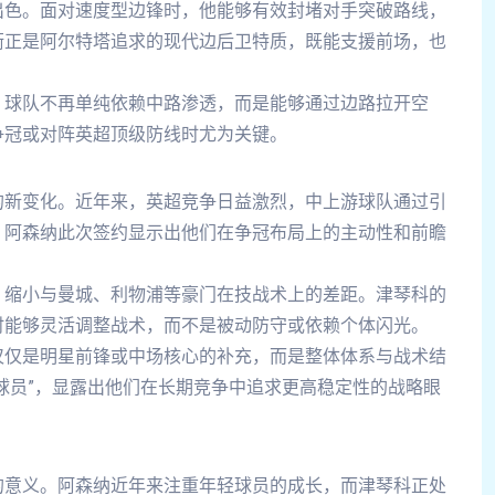
出色。面对速度型边锋时，他能够有效封堵对手突破路线，
衡正是阿尔特塔追求的现代边后卫特质，既能支援前场，也
。球队不再单纯依赖中路渗透，而是能够通过边路拉开空
争冠或对阵英超顶级防线时尤为关键。
的新变化。近年来，英超竞争日益激烈，中上游球队通过引
。阿森纳此次签约显示出他们在争冠布局上的主动性和前瞻
，缩小与曼城、利物浦等豪门在技战术上的差距。津琴科的
时能够灵活调整战术，而不是被动防守或依赖个体闪光。
仅仅是明星前锋或中场核心的补充，而是整体体系与战术结
球员”，显露出他们在长期竞争中追求更高稳定性的战略眼
的意义。阿森纳近年来注重年轻球员的成长，而津琴科正处