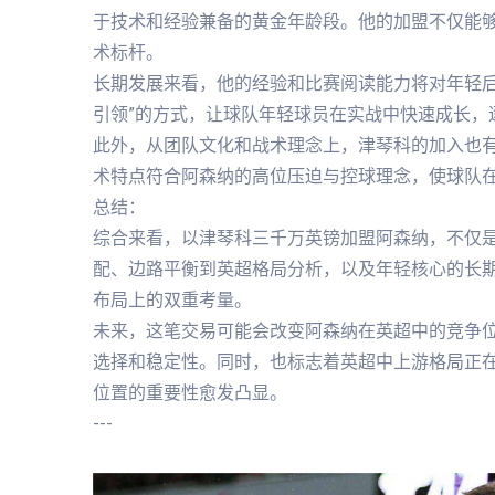
于技术和经验兼备的黄金年龄段。他的加盟不仅能
术标杆。
长期发展来看，他的经验和比赛阅读能力将对年轻后
引领”的方式，让球队年轻球员在实战中快速成长，
此外，从团队文化和战术理念上，津琴科的加入也
术特点符合阿森纳的高位压迫与控球理念，使球队
总结：
综合来看，以津琴科三千万英镑加盟阿森纳，不仅
配、边路平衡到英超格局分析，以及年轻核心的长
布局上的双重考量。
未来，这笔交易可能会改变阿森纳在英超中的竞争
选择和稳定性。同时，也标志着英超中上游格局正
位置的重要性愈发凸显。
---