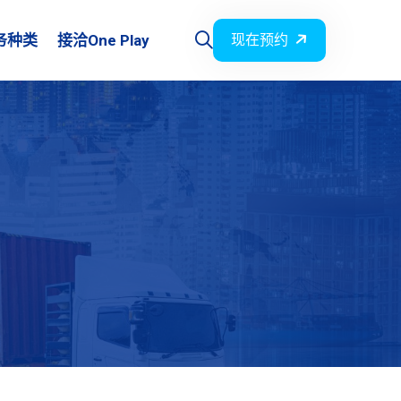
务种类
接洽one Play
现在预约