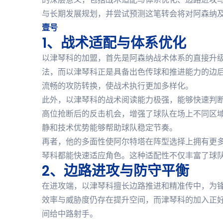
与长期发展规划，并尝试预测这笔转会将对阿森纳
壹号
1、战术适配与体系优化
以津琴科的加盟，首先是阿森纳战术体系的直接升
法，而以津琴科正是具备出色传球和推进能力的边
流畅的攻防转换，使战术执行更加多样化。
此外，以津琴科的战术阅读能力极强，能够快速判
高位抢断后的反击机会，增强了球队在场上不同区
静和技术优势能够帮助球队稳定节奏。
再者，他的多面性使阿尔特塔在阵型选择上拥有更
琴科都能快速适应角色。这种适配性不仅丰富了球
2、边路进攻与防守平衡
在进攻端，以津琴科擅长边路推进和精准传中，为
效率与威胁度仍存在提升空间，而津琴科的加入正
间给中路射手。