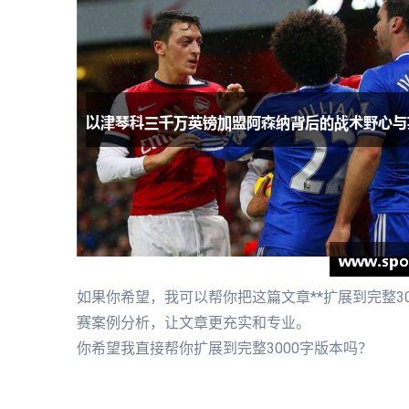
如果你希望，我可以帮你把这篇文章**扩展到完整3
赛案例分析，让文章更充实和专业。
你希望我直接帮你扩展到完整3000字版本吗？