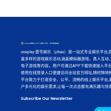
oneplay·壹号娱乐（yihao）是一站式专业娱乐平台
富多样的游戏娱乐活动,涵盖模拟器游戏、真人互动
电子游戏等内容。用户可通过APP下载快速接入平台
使用在线登录入口便捷访问全站官方网址,随时随地
平台致力于打造安全、公平、流畅的线上娱乐平台,
户多元化的娱乐需求,让每一次点击都充满乐趣与惊
Subscribe Our Newsletter