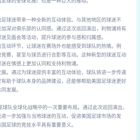
国足球的全球化推广也是一种巨大的推动。
的足球迷带来一种全新的互动体验。与其他地区的球迷不
来加深对俱乐部的认同感。通过这次巡回演出，利物浦将有
球迷见面会等活动，提升球迷的参与感和归属感。
的互动环节，让球迷在赛场外也能感受到球队的热情。例
识竞赛，甚至与球员进行合影等互动。这种新型的球迷互动
球迷在情感上更加认同和支持利物浦。
发展。通过为球迷提供丰富的互动体验，球队将进一步传递
仅有助于球队本身的品牌建设，还能够帮助美国足球迷更好
共同发展。
，是球队全球化战略中的一次重要布局。通过此次巡回演出，
能进一步加强与当地球迷的互动，促进美国足球市场的发
美国足球的竞技水平具有重要意义。