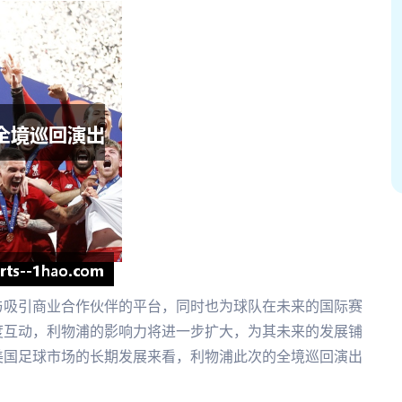
与吸引商业合作伙伴的平台，同时也为球队在未来的国际赛
度互动，利物浦的影响力将进一步扩大，为其未来的发展铺
美国足球市场的长期发展来看，利物浦此次的全境巡回演出