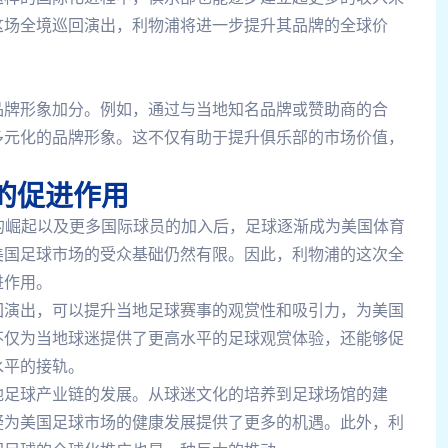
这场全境巡回演出，利物浦将进一步提升其品牌的全球价
品牌形象加分。例如，通过与当地知名品牌或赞助商的合
多元化的品牌形象。这不仅有助于提升俱乐部的市场价值，
的促进作用
的崛起以及更多国际球员的加入后，足球逐渐成为美国体育
美国足球市场的受众基础仍然有限。因此，利物浦的这次全
进作用。
回演出，可以提升当地足球赛事的观赏性和吸引力，为美国
不仅为当地球迷提供了更高水平的足球观赏体验，还能够促
水平的接轨。
地足球产业链的发展。从球迷文化的培养到足球场馆的建
疑为美国足球市场的健康发展提供了更多的机遇。此外，利