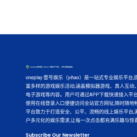
oneplay·壹号娱乐（yihao）是一站式专业娱乐平台
富多样的游戏娱乐活动,涵盖模拟器游戏、真人互动
电子游戏等内容。用户可通过APP下载快速接入平台
使用在线登录入口便捷访问全站官方网址,随时随地
平台致力于打造安全、公平、流畅的线上娱乐平台,
户多元化的娱乐需求,让每一次点击都充满乐趣与惊
Subscribe Our Newsletter