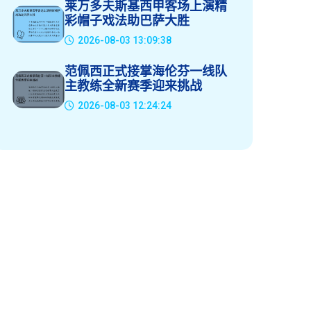
莱万多夫斯基西甲客场上演精
彩帽子戏法助巴萨大胜
2026-08-03 13:09:38
范佩西正式接掌海伦芬一线队
主教练全新赛季迎来挑战
2026-08-03 12:24:24