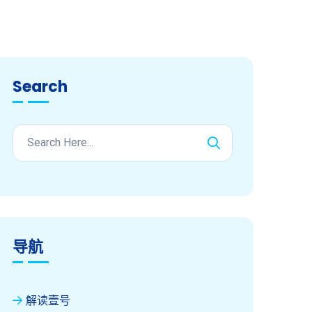
Search
导航
解读壹号