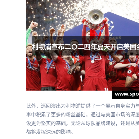
此外，巡回演出为利物浦提供了一个展示自身实力
事中积累了更多的粉丝基础。通过与美国市场的深
设更为坚实的基础。无论从球队品牌建设，还是从
都将发挥深远的影响。