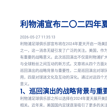
利物浦宣布二〇二四年
2026-05-27 11:35:13
利物浦足球俱乐部宣布将在2024年夏天开启一场
之一，这一消息无疑引发了广泛的关注。美国，作
有重要的战略意义。此次巡回演出不仅是利物浦扩
与全球粉丝之间互动的新方式。文章将从四个方面
巡回演出的战略背景与重要性，二是巡回演出对球
用，四是对球迷文化及互动的深化。通过对这四个
意义。
1、巡回演出的战略背景与重
利物浦足球俱乐部之所以选择在2024年夏天展开
相关。近年来，美国国内足球逐渐吸引了更多的关注