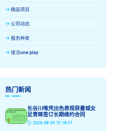
精品项目
公司动态
服务种类
接洽one play
热门新闻
长谷川唯凭出色表现获曼城女
足青睐签订长期续约合同
2026-08-05 13:18:37