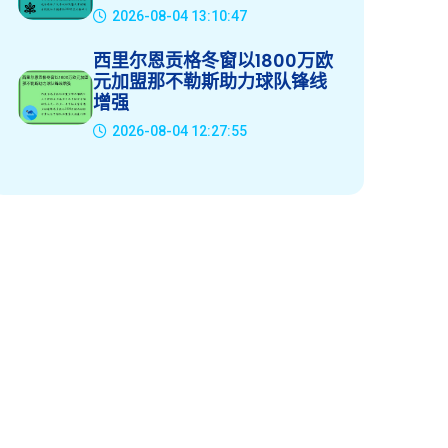
2026-08-04 13:10:47
西里尔恩贡格冬窗以1800万欧
元加盟那不勒斯助力球队锋线
增强
2026-08-04 12:27:55