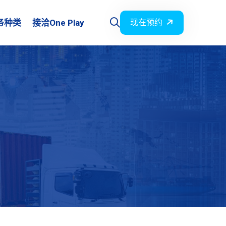
务种类
接洽one Play
现在预约