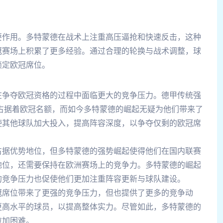
要作用。多特蒙德在战术上注重高压逼抢和快速反击，这种
冠赛场上积累了更多经验。通过合理的轮换与战术调整，球
锁定欧冠席位。
在争夺欧冠资格的过程中面临更大的竞争压力。德甲传统强
占据着欧冠名额，而如今多特蒙德的崛起无疑为他们带来了
使其他球队加大投入，提高阵容深度，以争夺仅剩的欧冠席
占据优势地位，但多特蒙德的强势崛起使得他们在国内联赛
地位，还需要保持在欧洲赛场上的竞争力。多特蒙德的崛起
的竞争压力也促使他们更加注重阵容更新与球队建设。
冠席位带来了更强的竞争压力，但也提供了更多的竞争动
更高水平的球员，以提高整体实力。尽管如此，多特蒙德的
愈加困难。