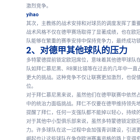
激烈竞争。
yihao
其次，主教练的战术安排和对球员的调度发挥了重
战术风格不仅在德甲赛场取得了显著成绩，也在欧
队能够在繁重的赛季安排中保持竞争力，最终成功
2、对德甲其他球队的压力
多特蒙德提前锁定欧冠席位，意味着其他德甲球队
队如拜仁慕尼黑、RB莱比锡等在过去的几年中一直
更大的挑战。这种竞争不仅让联赛更加激烈，也促
位。
对于拜仁慕尼黑来说，虽然他们在德甲联赛中依然
中的统治力面临挑战。拜仁不仅要在德甲维持领先
提醒了拜仁，任何一支强队都不能掉以轻心，持续
对于其他中小型俱乐部来说，虽然多特蒙德锁定欧
力。许多球队在这一过程中会加强青训建设，引进
崛起也让这些球队在争夺欧洲赛事资格的路上变得