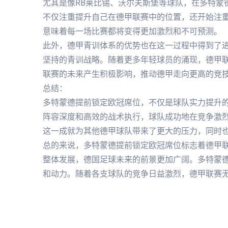
尤其是像RB莱比锡、沃尔夫斯堡等球队，在多特蒙
不仅注重提升自己在德甲联赛中的位置，还开始注
意味着每一场比赛都将变得更加激烈和不可预测。
此外，德甲青训体系的优势也在这一过程中得到了
坚持的青训战略。随着更多年轻球员的涌现，德甲
联赛的未来产生积极影响，推动德甲走向更高的竞
总结：
多特蒙德提前锁定欧冠席位，不仅是球队实力提升
阵容深度和高效的战术执行，球队成功地在竞争激
这一成就为其他德甲球队带来了更大的压力，同时
总的来说，多特蒙德提前锁定欧冠席位标志着德甲
整体发展，德国足球未来的前景更加广阔。多特蒙
和动力。随着各支球队的竞争日益激烈，德甲联赛