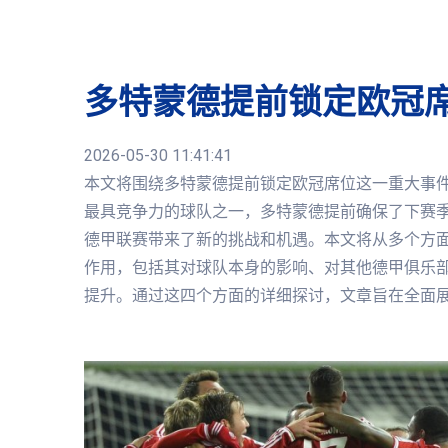
多特蒙德提前锁定欧冠
2026-05-30 11:41:41
本文将围绕多特蒙德提前锁定欧冠席位这一重大事
最具竞争力的球队之一，多特蒙德提前确保了下赛
德甲联赛带来了新的挑战和机遇。本文将从多个方
作用，包括其对球队本身的影响、对其他德甲俱乐
提升。通过这四个方面的详细探讨，文章旨在全面