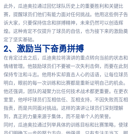
此外，瓜迪奥拉通过回忆球队历史上的重要胜利和关键比
赛，提醒球员们他们有能力面对任何挑战。他用这些例子告
诉大家，只要保持信念和拼搏精神，未来仍然可以创造辉
煌。这种肯定不仅提升了球员的自信，也为接下来的激励奠
定了坚实基础。
2、激励当下奋勇拼搏
在肯定过去之后，瓜迪奥拉将演讲的重点转向当前的状态和
情绪管理。他鼓励球员们不要被一次失利击倒，而要在此刻
保持专注和斗志。他用朴实却直击人心的话语，让每位球员
明白，眼前的每一次训练和比赛都是重新证明自己的机会。
他还强调，团队的凝聚力比任何技术战术都更重要。在更衣
室里，他呼吁球员们互相信任、互相支持，不因失败而互相
指责，而是共同面对挑战。这样的演讲让球员们深刻理解
到，真正的力量来源于集体，而不是单个人的荣誉。
同时，瓜迪奥拉通过列举具体的训练目标和比赛策略，使球
员们明确下一步的努力方向。他强调，只有专注于当下、脚