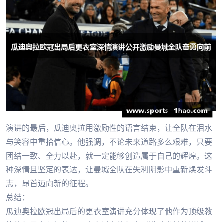
演讲的最后，瓜迪奥拉用激励性的语言结束，让全队在泪水
与笑容中重拾信心。他强调，不论未来道路多么艰难，只要
团结一致、全力以赴，就一定能够创造属于自己的辉煌。这
种深情且坚定的表达，让曼城全队在失利阴影中重新焕发斗
志，昂首迈向新的征程。
总结：
瓜迪奥拉欧冠出局后的更衣室演讲充分体现了他作为顶级教