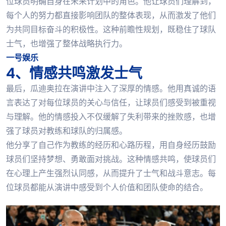
位球员明确自身在未来计划中的角色。他让球员们理解到，
每个人的努力都直接影响团队的整体表现，从而激发了他们
为共同目标奋斗的积极性。这种前瞻性规划，既稳住了球队
士气，也增强了整体战略执行力。
一号娱乐
4、情感共鸣激发士气
最后，瓜迪奥拉在演讲中注入了深厚的情感。他用真诚的语
言表达了对每位球员的关心与信任，让球员们感受到被重视
与理解。他的情感投入不仅缓解了失利带来的挫败感，也增
强了球员对教练和球队的归属感。
他分享了自己作为教练的经历和心路历程，用自身经历鼓励
球员们坚持梦想、勇敢面对挑战。这种情感共鸣，使球员们
在心理上产生强烈认同感，从而提升了士气和战斗意志。每
位球员都能从演讲中感受到个人价值和团队使命的结合。