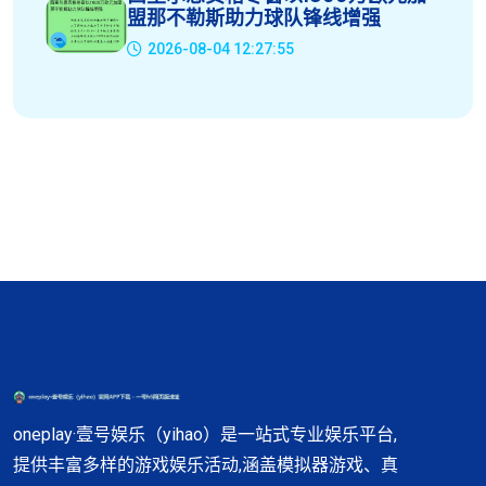
盟那不勒斯助力球队锋线增强
2026-08-04 12:27:55
oneplay·壹号娱乐（yihao）是一站式专业娱乐平台,
提供丰富多样的游戏娱乐活动,涵盖模拟器游戏、真