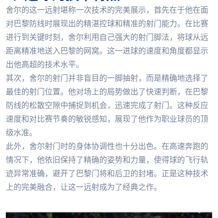
舍尔的这一远射堪称一次技术的完美展示，首先在于他在面
对巴黎防线时展现出的精湛控球和精准的射门能力。在比赛
进行到关键时刻，舍尔利用自己强大的射门脚法，将球从远
距离精准地送入巴黎的网窝。这一进球的速度和角度都显示
出他高超的技术水平。
其次，舍尔的射门并非盲目的一脚抽射，而是精确地选择了
最佳的射门位置。他对场上的局势做出了快速判断，在巴黎
防线的松散空隙中捕捉到机会，迅速完成了射门。这种反应
速度和对比赛节奏的敏锐感知，展现了他作为职业球员的顶
级水准。
此外，舍尔射门时的身体协调性也十分出色。在高速奔跑的
情况下，他依旧保持了精确的姿势和力量，使得球的飞行轨
迹异常准确，避开了巴黎门将和后卫的封堵。正是这种技术
上的完美融合，让这一远射成为了经典之作。