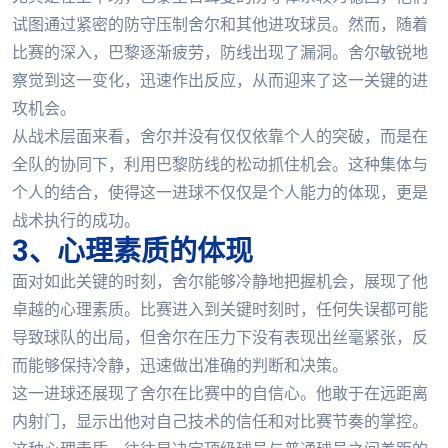
试图通过紧密的防守压制舍尔和其他进攻球员。然而，随着
比赛的深入，巴黎逐渐疲劳，防线出现了漏洞。舍尔敏锐地
察觉到这一变化，迅速作出反应，从而迎来了这一关键的进
攻机会。
从战术层面来看，舍尔并没有仅仅依靠个人的突破，而是在
全队的协同下，利用巴黎防线的松动抓住机会。这种集体与
个人的结合，使得这一进球不仅仅是个人能力的体现，更是
战术执行的成功。
3、心理素质的体现
面对如此关键的时刻，舍尔能够冷静地把握机会，展现了他
卓越的心理素质。比赛进入到关键时刻时，任何失误都可能
导致球队的出局，但舍尔在压力下没有表现出丝毫紧张，反
而能够保持冷静，迅速做出准确的判断和决策。
这一进球还展现了舍尔在比赛中的自信心。他敢于在远距离
内射门，显示出他对自己技术的信任和对比赛节奏的掌控。