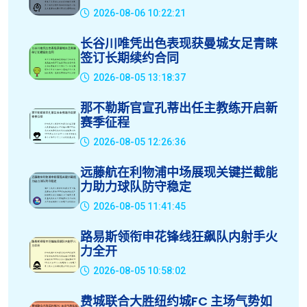
2026-08-06 10:22:21
长谷川唯凭出色表现获曼城女足青睐
签订长期续约合同
2026-08-05 13:18:37
那不勒斯官宣孔蒂出任主教练开启新
赛季征程
2026-08-05 12:26:36
远藤航在利物浦中场展现关键拦截能
力助力球队防守稳定
2026-08-05 11:41:45
路易斯领衔申花锋线狂飙队内射手火
力全开
2026-08-05 10:58:02
费城联合大胜纽约城FC 主场气势如