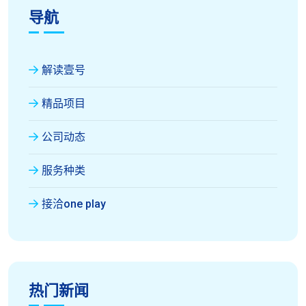
导航
解读壹号
精品项目
公司动态
服务种类
接洽one play
热门新闻