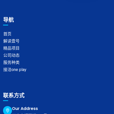
导航
首页
解读壹号
精品项目
公司动态
服务种类
接洽one play
联系方式
Our Address