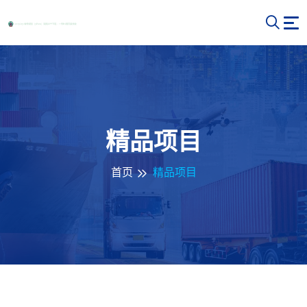
精品项目
首页
精品项目