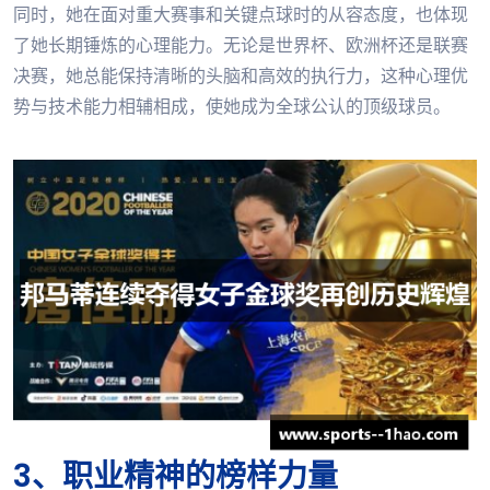
同时，她在面对重大赛事和关键点球时的从容态度，也体现
了她长期锤炼的心理能力。无论是世界杯、欧洲杯还是联赛
决赛，她总能保持清晰的头脑和高效的执行力，这种心理优
势与技术能力相辅相成，使她成为全球公认的顶级球员。
3、职业精神的榜样力量