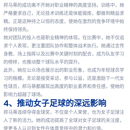
邦马蒂的成功离不开她对职业精神的高度坚持。训练中，她
严格要求自己，无论技术训练还是体能锻炼，都做到精益求
精。正是这种持之以恒的态度，使她在激烈的竞争环境中始
终保持领先。
她对团队的投入也是职业精神的体现。在比赛中，她不仅追
求个人表现，更注重团队协作和整体战术执行。她通过言传
身教、场上指挥以及比赛中关键时刻的配合，成为队友学习
的榜样，也推动整个球队水平的提升。
此外，她在公众场合展示出的职业形象，也成为年轻球员学
习的楷模。无论是接受采访、参与公益，还是激励下一代女
性球员，邦马蒂都展现出高度的职业素养和责任感，使她的
影响力超越了球场。
4、推动女子足球的深远影响
邦马蒂连续夺得金球奖，不仅是个人荣誉，也为女子足球注
入了新的活力。她的成功提高了全球对女子足球的关注度，
使更多人认识到女性在体育竞技中的潜力和价值。