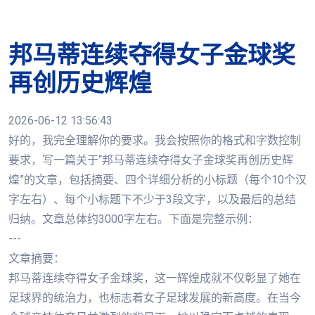
邦马蒂连续夺得女子金球奖
再创历史辉煌
2026-06-12 13:56:43
好的，我完全理解你的要求。我会按照你的格式和字数控制
要求，写一篇关于“邦马蒂连续夺得女子金球奖再创历史辉
煌”的文章，包括摘要、四个详细分析的小标题（每个10个汉
字左右）、每个小标题下不少于3段文字，以及最后的总结
归纳。文章总体约3000字左右。下面是完整示例：
---
文章摘要：
邦马蒂连续夺得女子金球奖，这一辉煌成就不仅彰显了她在
足球界的统治力，也标志着女子足球发展的新高度。在当今