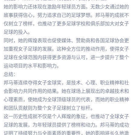
她的影响力还体现在激励年轻球员方面。无数少女通过她的
故事获得信心，努力追求自己的足球梦想。邦马蒂的成就不
仅树立了榜样，也推动了更多足球学校和俱乐部加大对女子
足球的投入。
同时，她的辉煌表现也促使媒体、赞助商和各国足球协会更
加重视女子足球的发展。这种全方位的推动作用，使得女子
足球在全球范围内获得更多资源与认可，进一步提升了整个
运动项目的水平和影响力。
总结：
邦马蒂连续夺得女子金球奖，是技术、心理、职业精神和社
会影响力共同作用的结果。她在球场上展现出的卓越技术和
心理素质，使她成为全球顶级球员的代表，而她的职业精神
和团队贡献则为整个女子足球树立了标杆。
这一历史性成就不仅是个人辉煌的象征，也推动了全球女子
足球的发展，为年轻球员提供了榜样和动力。邦马蒂的成功
证明了持续努力与全面素质的重要性，她的影响将长久地激