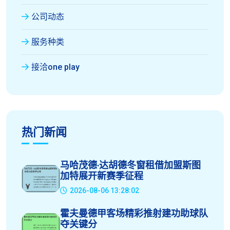
公司动态
服务种类
接洽one play
热门新闻
马哈茂德·达胡德冬窗租借加盟斯图
加特展开新赛季征程
2026-08-06 13:28:02
霍夫曼德甲客场精彩推射建功助球队
夺关键分