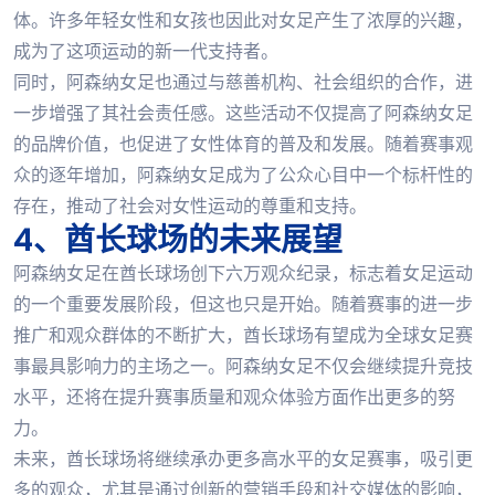
体。许多年轻女性和女孩也因此对女足产生了浓厚的兴趣，
成为了这项运动的新一代支持者。
同时，阿森纳女足也通过与慈善机构、社会组织的合作，进
一步增强了其社会责任感。这些活动不仅提高了阿森纳女足
的品牌价值，也促进了女性体育的普及和发展。随着赛事观
众的逐年增加，阿森纳女足成为了公众心目中一个标杆性的
存在，推动了社会对女性运动的尊重和支持。
4、酋长球场的未来展望
阿森纳女足在酋长球场创下六万观众纪录，标志着女足运动
的一个重要发展阶段，但这也只是开始。随着赛事的进一步
推广和观众群体的不断扩大，酋长球场有望成为全球女足赛
事最具影响力的主场之一。阿森纳女足不仅会继续提升竞技
水平，还将在提升赛事质量和观众体验方面作出更多的努
力。
未来，酋长球场将继续承办更多高水平的女足赛事，吸引更
多的观众，尤其是通过创新的营销手段和社交媒体的影响，