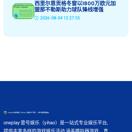
西里尔恩贡格冬窗以1800万欧元加
盟那不勒斯助力球队锋线增强
2026-08-04 12:27:55
oneplay·壹号娱乐（yihao）是一站式专业娱乐平台,
提供丰富多样的游戏娱乐活动,涵盖模拟器游戏、真