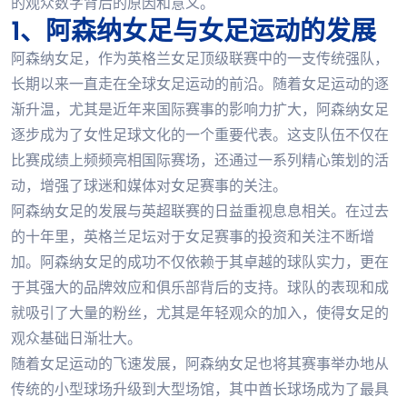
的观众数字背后的原因和意义。
1、阿森纳女足与女足运动的发展
阿森纳女足，作为英格兰女足顶级联赛中的一支传统强队，
长期以来一直走在全球女足运动的前沿。随着女足运动的逐
渐升温，尤其是近年来国际赛事的影响力扩大，阿森纳女足
逐步成为了女性足球文化的一个重要代表。这支队伍不仅在
比赛成绩上频频亮相国际赛场，还通过一系列精心策划的活
动，增强了球迷和媒体对女足赛事的关注。
阿森纳女足的发展与英超联赛的日益重视息息相关。在过去
的十年里，英格兰足坛对于女足赛事的投资和关注不断增
加。阿森纳女足的成功不仅依赖于其卓越的球队实力，更在
于其强大的品牌效应和俱乐部背后的支持。球队的表现和成
就吸引了大量的粉丝，尤其是年轻观众的加入，使得女足的
观众基础日渐壮大。
随着女足运动的飞速发展，阿森纳女足也将其赛事举办地从
传统的小型球场升级到大型场馆，其中酋长球场成为了最具