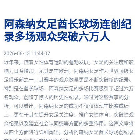
阿森纳女足酋长球场连创纪
录多场观众突破六万人
2026-06-13 11:44:07
近年来，随着女性体育运动的蓬勃发展，女足的关注度和影
响力日益增加，尤其是在欧洲，阿森纳女足作为世界顶级女
足俱乐部之一，其赛事的观众数量更是不断突破新的纪录。
特别是在酋长球场，阿森纳女足的多场比赛吸引了超过六万
名观众，创造了惊人的历史性纪录。通过对这些赛事的分
析，可以看出，阿森纳女足的成功不仅仅体现在比赛成绩
上，更在于其在提升女足关注度、推广女性体育、突破性观
众纪录以及建立社会认同感等方面的多重作用。这篇文章将
从四个方面进行详细阐述，分析阿森纳女足酋长球场创纪录