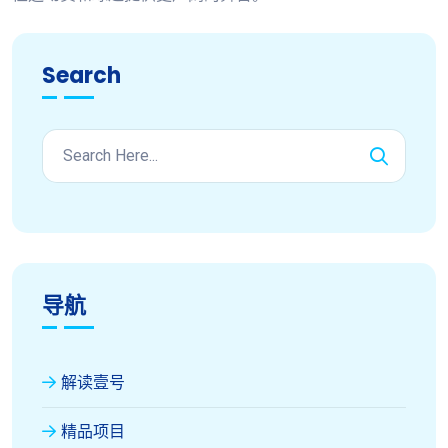
Search
导航
解读壹号
精品项目