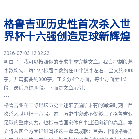
格鲁吉亚历史性首次杀入世
界杯十六强创造足球新辉煌
2026-07-03 12:32:22
明白了，我可以按照你的要求生成完整文章。我会控制段落
字数均匀，每个小标题字数约在10个汉字左右，全文约3000
字，开篇摘要约300字，正文分4个方面，每个方面至少3
段，最后总结两段。下面是文章示例：
---
格鲁吉亚在国际足坛历史上迎来了前所未有的辉煌时刻：首
次杀入世界杯十六强。这一历史性突破不仅彰显了格鲁吉亚
足球的整体实力，也标志着国家体育事业迈向新的高度。本
文将从四个方面详细阐述这一辉煌成就：首先，回顾格鲁吉