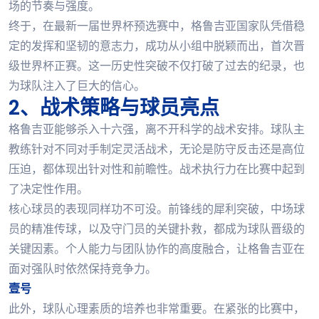
场的节奏与强度。
终于，在最新一届世界杯预选赛中，格鲁吉亚国家队凭借稳
定的发挥和坚韧的意志力，成功从小组中脱颖而出，首次晋
级世界杯正赛。这一历史性突破不仅打破了过去的纪录，也
为球队注入了巨大的信心。
2、战术策略与球员亮点
格鲁吉亚能够杀入十六强，离不开科学的战术安排。球队主
教练针对不同对手制定灵活战术，无论是防守反击还是高位
压迫，都体现出针对性和前瞻性。战术执行力在比赛中起到
了决定性作用。
核心球员的表现同样功不可没。前锋线的犀利突破，中场球
员的精准传球，以及守门员的关键扑救，都成为球队晋级的
关键因素。个人能力与团队协作的高度融合，让格鲁吉亚在
面对强队时依然保持竞争力。
壹号
此外，球队心理素质的培养也非常重要。在紧张的比赛中，