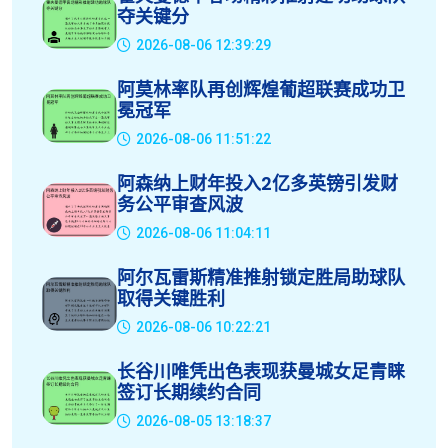
夺关键分
2026-08-06 12:39:29
阿莫林率队再创辉煌葡超联赛成功卫
冕冠军
2026-08-06 11:51:22
阿森纳上财年投入2亿多英镑引发财
务公平审查风波
2026-08-06 11:04:11
阿尔瓦雷斯精准推射锁定胜局助球队
取得关键胜利
2026-08-06 10:22:21
长谷川唯凭出色表现获曼城女足青睐
签订长期续约合同
2026-08-05 13:18:37