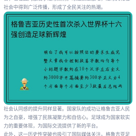
社会中得到广泛传播，形成了全民关注的热潮。
社会认同感的提升同样显著。国家队的成功让格鲁吉亚人民
为之自豪，增强了民族凝聚力和自信心。足球成为国家软实
力的重要体现，为国际交流提供了新的平台。
此外，这一历史性突破也吸引了国际媒体关注。格鲁吉亚足