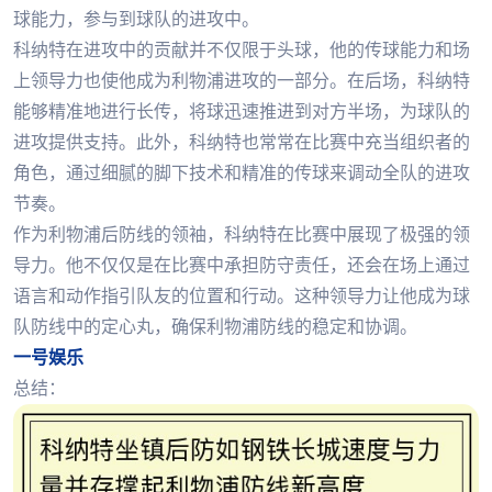
球能力，参与到球队的进攻中。
科纳特在进攻中的贡献并不仅限于头球，他的传球能力和场
上领导力也使他成为利物浦进攻的一部分。在后场，科纳特
能够精准地进行长传，将球迅速推进到对方半场，为球队的
进攻提供支持。此外，科纳特也常常在比赛中充当组织者的
角色，通过细腻的脚下技术和精准的传球来调动全队的进攻
节奏。
作为利物浦后防线的领袖，科纳特在比赛中展现了极强的领
导力。他不仅仅是在比赛中承担防守责任，还会在场上通过
语言和动作指引队友的位置和行动。这种领导力让他成为球
队防线中的定心丸，确保利物浦防线的稳定和协调。
一号娱乐
总结：