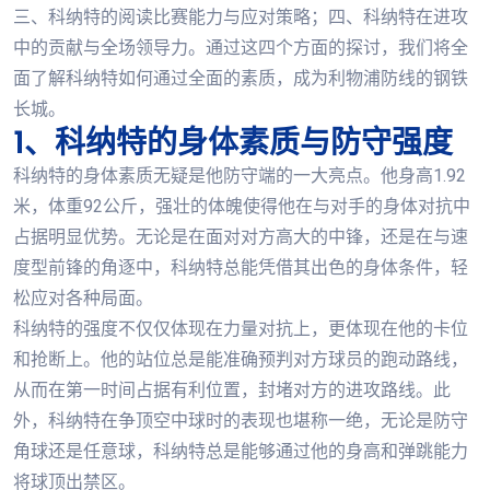
三、科纳特的阅读比赛能力与应对策略；四、科纳特在进攻
中的贡献与全场领导力。通过这四个方面的探讨，我们将全
面了解科纳特如何通过全面的素质，成为利物浦防线的钢铁
长城。
1、科纳特的身体素质与防守强度
科纳特的身体素质无疑是他防守端的一大亮点。他身高1.92
米，体重92公斤，强壮的体魄使得他在与对手的身体对抗中
占据明显优势。无论是在面对对方高大的中锋，还是在与速
度型前锋的角逐中，科纳特总能凭借其出色的身体条件，轻
松应对各种局面。
科纳特的强度不仅仅体现在力量对抗上，更体现在他的卡位
和抢断上。他的站位总是能准确预判对方球员的跑动路线，
从而在第一时间占据有利位置，封堵对方的进攻路线。此
外，科纳特在争顶空中球时的表现也堪称一绝，无论是防守
角球还是任意球，科纳特总是能够通过他的身高和弹跳能力
将球顶出禁区。