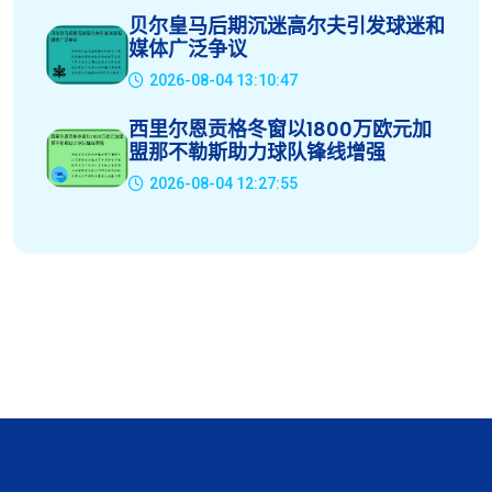
贝尔皇马后期沉迷高尔夫引发球迷和
媒体广泛争议
2026-08-04 13:10:47
西里尔恩贡格冬窗以1800万欧元加
盟那不勒斯助力球队锋线增强
2026-08-04 12:27:55