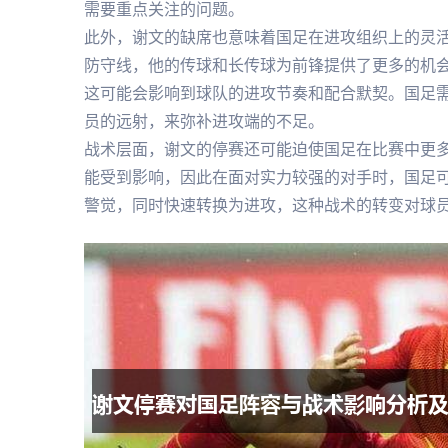
需要重点关注的问题。
此外，谢文的缺席也意味着国足在进攻组织上的灵
防守线，他的传球和长传球为前锋提供了更多的机
这可能会影响到球队的进攻节奏和配合默契。国足
员的远射，来弥补进攻端的不足。
战术层面，谢文的停赛还可能迫使国足在比赛中更
能受到影响，因此在面对实力较强的对手时，国足
警觉，同时快速转换为进攻，这种战术的转变对球