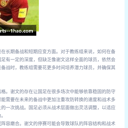
是在长期备战和短期应变方面。对于教练组来说，如何在备
国足有一定的深度，但缺乏像谢文这样全面的球员，依然会
来备战时，教练组需要花更多时间培养潜力球员，并确保其
风格。谢文的存在让国足在很多场次中能够依靠稳固的防守
可能需要在未来的备战中更加注重攻防转换的速度和战术多
上的一次挑战。国足必须从战术层面做出灵活调整，以适应
力。
成阵容磨合。谢文的停赛可能会导致球队的阵容结构和战术