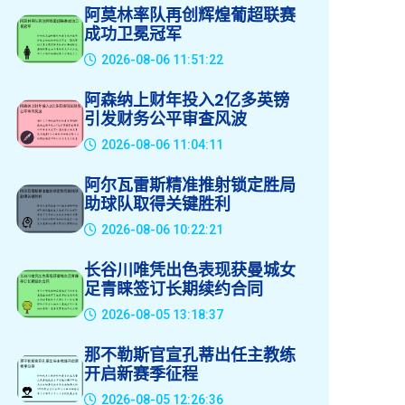
阿莫林率队再创辉煌葡超联赛
成功卫冕冠军
2026-08-06 11:51:22
阿森纳上财年投入2亿多英镑
引发财务公平审查风波
2026-08-06 11:04:11
阿尔瓦雷斯精准推射锁定胜局
助球队取得关键胜利
2026-08-06 10:22:21
长谷川唯凭出色表现获曼城女
足青睐签订长期续约合同
2026-08-05 13:18:37
那不勒斯官宣孔蒂出任主教练
开启新赛季征程
2026-08-05 12:26:36