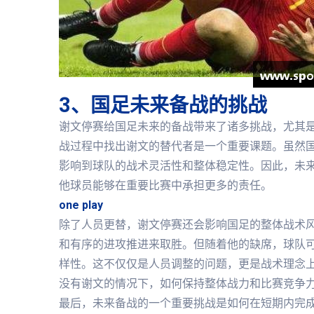
3、国足未来备战的挑战
谢文停赛给国足未来的备战带来了诸多挑战，尤其
战过程中找出谢文的替代者是一个重要课题。虽然
影响到球队的战术灵活性和整体稳定性。因此，未
他球员能够在重要比赛中承担更多的责任。
one play
除了人员更替，谢文停赛还会影响国足的整体战术
和有序的进攻推进来取胜。但随着他的缺席，球队
样性。这不仅仅是人员调整的问题，更是战术理念
没有谢文的情况下，如何保持整体战力和比赛竞争
最后，未来备战的一个重要挑战是如何在短期内完