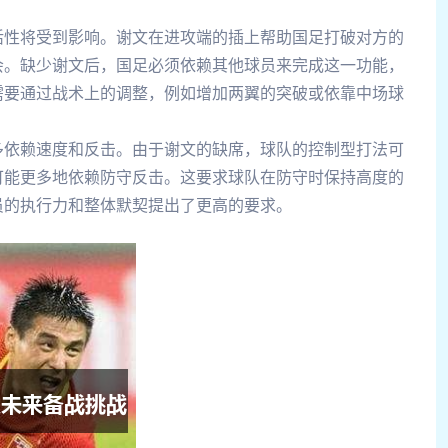
活性将受到影响。谢文在进攻端的插上帮助国足打破对方的
会。缺少谢文后，国足必须依赖其他球员来完成这一功能，
需要通过战术上的调整，例如增加两翼的突破或依靠中场球
多依赖速度和反击。由于谢文的缺席，球队的控制型打法可
可能更多地依赖防守反击。这要求球队在防守时保持高度的
员的执行力和整体默契提出了更高的要求。