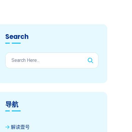
Search
导航
解读壹号