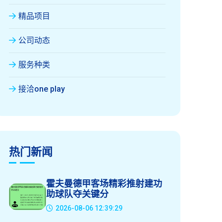
精品项目
公司动态
服务种类
接洽one play
热门新闻
霍夫曼德甲客场精彩推射建功
助球队夺关键分
2026-08-06 12:39:29