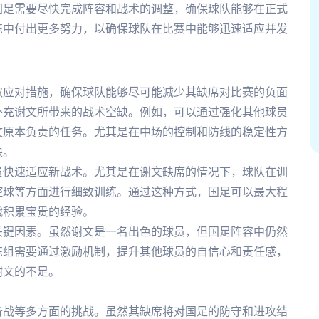
国足需要尽快完成阵容和战术的调整，确保球队能够在正式
练中付出更多努力，以确保球队在比赛中能够迅速适应并发
取应对措施，确保球队能够尽可能减少其缺席对比赛的负面
补充谢文所带来的战术空缺。例如，可以通过强化其他球员
文原本负责的任务。尤其是在中场的控制和防线的稳定性方
缺。
员快速适应新战术。尤其是在谢文缺席的情况下，球队在训
控球等方面进行细致训练。通过这种方式，国足可以最大程
战积累宝贵的经验。
关键因素。虽然谢文是一名出色的球员，但国足阵容中仍然
练组需要通过激励机制，提升其他球员的自信心和责任感，
谢文的不足。
备战等多方面的挑战。虽然其缺席将对国足的防守和进攻结