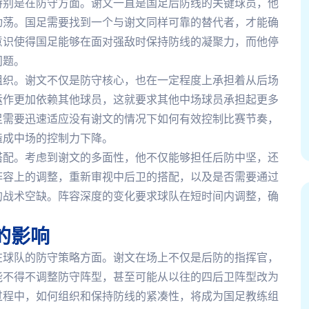
特别是在防守方面。谢文一直是国足后防线的关键球员，他
动荡。国足需要找到一个与谢文同样可靠的替代者，才能确
意识使得国足能够在面对强敌时保持防线的凝聚力，而他停
问题。
组织。谢文不仅是防守核心，也在一定程度上承担着从后场
运作更加依赖其他球员，这就要求其他中场球员承担起更多
足需要迅速适应没有谢文的情况下如何有效控制比赛节奏，
造成中场的控制力下降。
搭配。考虑到谢文的多面性，他不仅能够担任后防中坚，还
阵容上的调整，重新审视中后卫的搭配，以及是否需要通过
的战术空缺。阵容深度的变化要求球队在短时间内调整，确
的影响
在球队的防守策略方面。谢文在场上不仅是后防的指挥官，
能不得不调整防守阵型，甚至可能从以往的四后卫阵型改为
过程中，如何组织和保持防线的紧凑性，将成为国足教练组