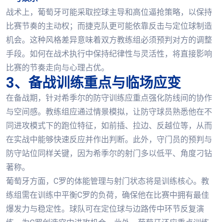
战术上，葡萄牙可能采取控球主导和高位逼抢策略，以保持
比赛节奏的主动权；而捷克队更可能依靠反击与定位球制造
机会。这种风格差异意味着双方教练组必须预判对方的调整
手段。如何在战术执行中保持纪律性与灵活性，将直接影响
比赛的节奏走向与心理占优。
3、备战训练重点与临场应变
在备战期，针对希季尔的防守训练应重点强化防线间的协作
与空间感。教练组应通过情景模拟，让防守球员熟悉他在不
同进攻模式下的跑位特征，如前插、拉边、反越位等，从而
在实战中能够快速反应并作出判断。此外，守门员的预判与
防守站位同样关键，因为希季尔的射门多以低平、角度刁钻
著称。
葡萄牙方面，C罗的体能管理与射门状态将是训练核心。教
练组需在训练中平衡C罗的负荷，确保他在比赛中拥有最佳
爆发力与稳定性。球队可在定位球与边路传中环节反复演