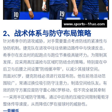
2、战术体系与防守布局策略
针对希季尔的进攻威胁，对手需要重点考虑防线的紧凑性与
协防机制。捷克队在进攻中往往依赖边路传中与快速反击，
希季尔在反击时的起跑点与跑位节奏极具破坏力。为限制其
发挥，应采用高压逼抢与区域盯防结合的策略，特别是在中
后卫与后腰之间设置“防线缓冲带”，以减少其接球空间。
而面对C罗，捷克防线必须进行双层布防。他在前场活动范
围较广，常通过换位吸引防守注意力，制造空间给队友。有
效的防守方案应是防守重心随C罗移动，但不完全被其牵制
——采用半区域防守策略，通过中后场的压缩空间限制葡萄牙
整体传导速度，从而降低C罗在接球时的威胁性。
一号娱乐