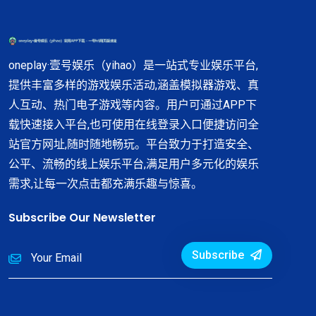
oneplay·壹号娱乐（yihao）是一站式专业娱乐平台,
提供丰富多样的游戏娱乐活动,涵盖模拟器游戏、真
人互动、热门电子游戏等内容。用户可通过APP下
载快速接入平台,也可使用在线登录入口便捷访问全
站官方网址,随时随地畅玩。平台致力于打造安全、
公平、流畅的线上娱乐平台,满足用户多元化的娱乐
需求,让每一次点击都充满乐趣与惊喜。
Subscribe Our Newsletter
Subscribe