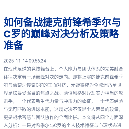
如何备战捷克前锋希季尔与
C罗的巅峰对决分析及策略
准备
2025-11-14 09:56:24
在现代足球的竞技舞台上，个人能力与团队体系的完美融合
往往决定着一场巅峰对决的走向。即将上演的捷克前锋希季
尔与葡萄牙传奇C罗的正面对抗，无疑将成为全欧洲乃至世
界足坛最受瞩目的焦点之战。两位风格迥异却实力相当的攻
击手，一个代表新生代力量与冲击力的象征，一个代表经验
与无可匹敌的进球本能，这场对决不仅是个人荣誉的较量，
更是战术智慧与团队协作的全面比拼。本文将从四个方面深
入分析：一是对希季尔与C罗的个人技术特征与心理状态进