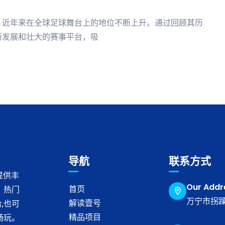
，近年来在全球足球舞台上的地位不断上升。通过回顾其历
断发展和壮大的赛事平台，吸
导航
联系方式
,提供丰
Our Addr
首页
、热门
万宁市拐躁
解读壹号
,也可
精品项目
畅玩。