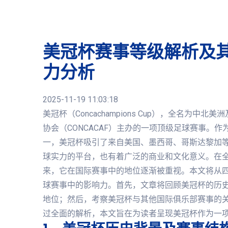
美冠杯赛事等级解析及
力分析
2025-11-19 11:03:18
美冠杯（Concachampions Cup），全名
协会（CONCACAF）主办的一项顶级足球赛事。
一，美冠杯吸引了来自美国、墨西哥、哥斯达黎加
球实力的平台，也有着广泛的商业和文化意义。在
来，它在国际赛事中的地位逐渐被重视。本文将从
球赛事中的影响力。首先，文章将回顾美冠杯的历
地位；然后，考察美冠杯与其他国际俱乐部赛事的
过全面的解析，本文旨在为读者呈现美冠杯作为一