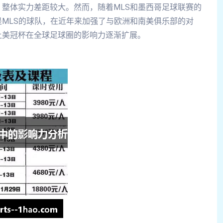
整体实力差距较大。然而，随着MLS和墨西哥足球联赛的
MLS的球队，在近年来加强了与欧洲和南美俱乐部的对
让美冠杯在全球足球圈的影响力逐渐扩展。