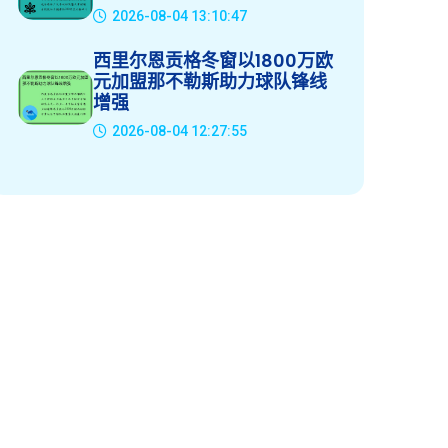
2026-08-04 13:10:47
西里尔恩贡格冬窗以1800万欧
元加盟那不勒斯助力球队锋线
增强
2026-08-04 12:27:55