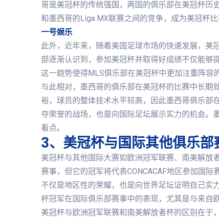
哥是美冠杯的传统强国，两国的俱乐部在美冠杯历史
和墨西哥的Liga MX联赛之间的竞争，成为美冠杯
一号娱乐
此外，近年来，随着美国足球市场的快速发展，美冠
部逐渐认识到，参加美冠杯并取得好成绩不仅能够
这一趋势使得MLS俱乐部在美冠杯中更加注重阵容
与此相对，墨西哥的俱乐部在美冠杯的比赛中长期
裕，球员的整体技术水平较高，因此墨西哥俱乐部
夺荣誉的战场，也是向国际足坛展示实力的机会。
看点。
3、美冠杯与国际其他俱乐部
美冠杯与其他国际大赛如欧洲冠军联赛、南美解放
赛事，但它的冠军将代表CONCACAF地区参加国
不仅是地区性的荣耀，也是向世界足坛证明自己实
杯冠军在国际俱乐部赛事中的表现，尤其是与来自
美冠杯与欧洲冠军联赛和南美解放者杯的区别在于