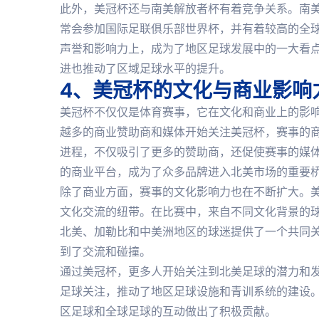
此外，美冠杯还与南美解放者杯有着竞争关系。南
常会参加国际足联俱乐部世界杯，并有着较高的全
声誉和影响力上，成为了地区足球发展中的一大看
进也推动了区域足球水平的提升。
4、美冠杯的文化与商业影响
美冠杯不仅仅是体育赛事，它在文化和商业上的影
越多的商业赞助商和媒体开始关注美冠杯，赛事的商
进程，不仅吸引了更多的赞助商，还促使赛事的媒
的商业平台，成为了众多品牌进入北美市场的重要
除了商业方面，赛事的文化影响力也在不断扩大。
文化交流的纽带。在比赛中，来自不同文化背景的
北美、加勒比和中美洲地区的球迷提供了一个共同
到了交流和碰撞。
通过美冠杯，更多人开始关注到北美足球的潜力和
足球关注，推动了地区足球设施和青训系统的建设
区足球和全球足球的互动做出了积极贡献。