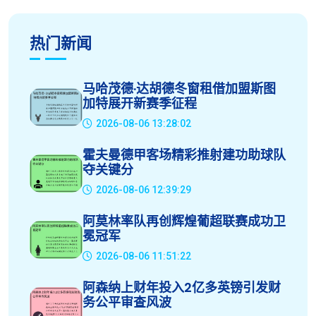
热门新闻
马哈茂德·达胡德冬窗租借加盟斯图
加特展开新赛季征程
2026-08-06 13:28:02
霍夫曼德甲客场精彩推射建功助球队
夺关键分
2026-08-06 12:39:29
阿莫林率队再创辉煌葡超联赛成功卫
冕冠军
2026-08-06 11:51:22
阿森纳上财年投入2亿多英镑引发财
务公平审查风波