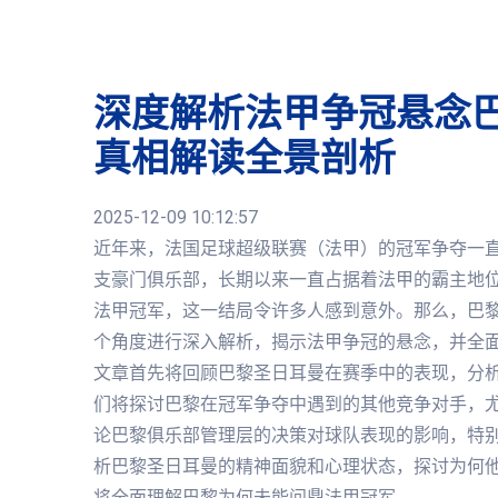
深度解析法甲争冠悬念
真相解读全景剖析
2025-12-09 10:12:57
近年来，法国足球超级联赛（法甲）的冠军争夺一直
支豪门俱乐部，长期以来一直占据着法甲的霸主地位。
法甲冠军，这一结局令许多人感到意外。那么，巴
个角度进行深入解析，揭示法甲争冠的悬念，并全
文章首先将回顾巴黎圣日耳曼在赛季中的表现，分
们将探讨巴黎在冠军争夺中遇到的其他竞争对手，
论巴黎俱乐部管理层的决策对球队表现的影响，特
析巴黎圣日耳曼的精神面貌和心理状态，探讨为何
将全面理解巴黎为何未能问鼎法甲冠军。