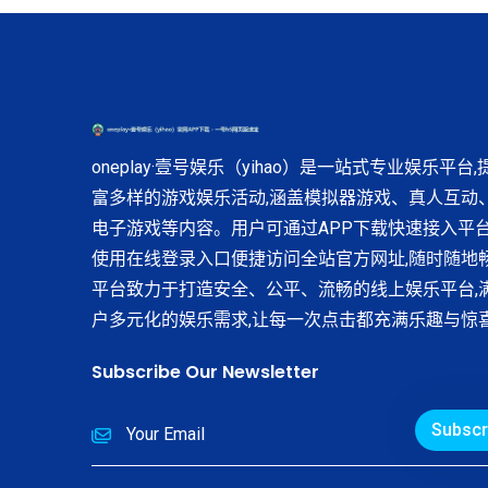
oneplay·壹号娱乐（yihao）是一站式专业娱乐平台
富多样的游戏娱乐活动,涵盖模拟器游戏、真人互动
电子游戏等内容。用户可通过APP下载快速接入平台
使用在线登录入口便捷访问全站官方网址,随时随地
平台致力于打造安全、公平、流畅的线上娱乐平台,
户多元化的娱乐需求,让每一次点击都充满乐趣与惊
Subscribe Our Newsletter
Subscr