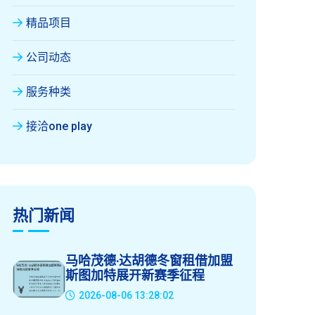
精品项目
公司动态
服务种类
接洽one play
热门新闻
马哈茂德·达胡德冬窗租借加盟
斯图加特展开新赛季征程
2026-08-06 13:28:02