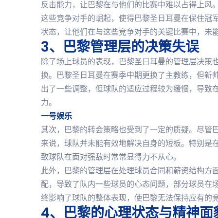
反击能力，让巴黎在与他们的比赛中难以占得上风
这些竞争对手的崛起，使得巴黎圣日耳曼在保住冠
状态，让他们在与这些竞争对手的关键比赛中，未
3、巴黎管理层的决策失误
除了场上球员的表现，巴黎圣日耳曼的管理层决策
换。巴黎圣日耳曼在赛季中期更换了主教练，但新
出了一些调整，但球队的适应过程较为缓慢，导致
力。
一号娱乐
其次，巴黎的转会策略也受到了一定的质疑。尽管
来说，球队并未能有效地解决自身的短板。特别是
致球队在面对强敌时常常显得力不从心。
此外，巴黎的管理层在处理球员合同和薪资结构方
配，导致了队内一些球员的心态问题，部分球员在
终影响了球队的整体表现，使巴黎无法保持应有的
4、巴黎的心理状态与精神面