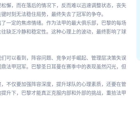
现松懈，而在落后的情况下，反而难以迅速调整状态，丧失
关键时刻无法稳住局势，最终失去了冠军的争夺。
出了一定的焦虑情绪。作为法甲的最大俱乐部，巴黎的每场
往往缺乏冷静和稳定性。这种心理上的波动，最终影响了球
我们可以看到，阵容问题、竞争对手崛起、管理层决策失误
问鼎法甲冠军。巴黎圣日耳曼在赛季中的表现虽然闪光，但
。
整，不仅要加强阵容深度，提升球队的心理素质，还要在管
的提升下，巴黎才能真正克服内部和外部的挑战，重拾法甲