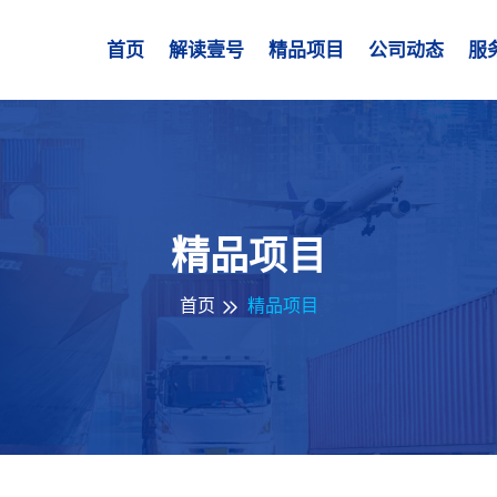
首页
解读壹号
精品项目
公司动态
服
精品项目
首页
精品项目