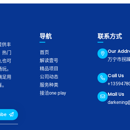
导航
联系方式
,提供丰
Our Addr
首页
、热门
万宁市拐躁
解读壹号
,也可
精品项目
畅玩。
Call Us
公司动态
满足用
+1359478
服务种类
喜。
接洽one play
Mail Us
darkening
ibe