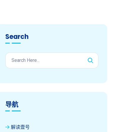
Search
导航
解读壹号