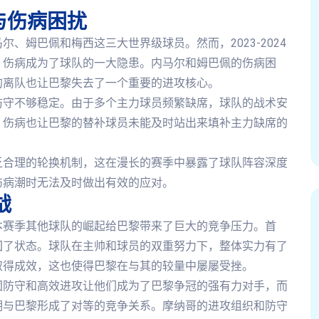
与伤病困扰
、姆巴佩和梅西这三大世界级球员。然而，2023-2024
，伤病成为了球队的一大隐患。内马尔和姆巴佩的伤病困
的离队也让巴黎失去了一个重要的进攻核心。
防守不够稳定。由于多个主力球员频繁缺席，球队的战术安
，伤病也让巴黎的替补球员未能及时站出来填补主力缺席的
乏合理的轮换机制，这在漫长的赛季中暴露了球队阵容深度
伤病潮时无法及时做出有效的应对。
战
本赛季其他球队的崛起给巴黎带来了巨大的竞争压力。首
回了状态。球队在主帅和球员的双重努力下，整体实力有了
取得成效，这也使得巴黎在与其的较量中屡屡受挫。
固防守和高效进攻让他们成为了巴黎争冠的强有力对手，而
期与巴黎形成了对等的竞争关系。摩纳哥的进攻组织和防守