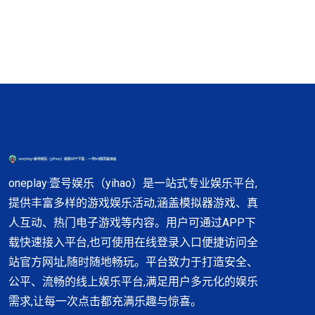
oneplay·壹号娱乐（yihao）是一站式专业娱乐平台,
提供丰富多样的游戏娱乐活动,涵盖模拟器游戏、真
人互动、热门电子游戏等内容。用户可通过APP下
载快速接入平台,也可使用在线登录入口便捷访问全
站官方网址,随时随地畅玩。平台致力于打造安全、
公平、流畅的线上娱乐平台,满足用户多元化的娱乐
需求,让每一次点击都充满乐趣与惊喜。