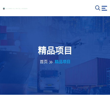
精品项目
首页
精品项目