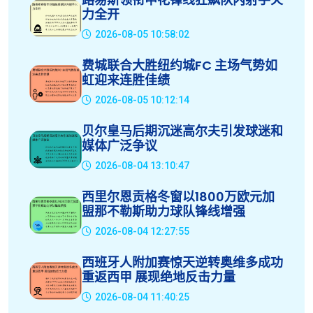
力全开
2026-08-05 10:58:02
费城联合大胜纽约城FC 主场气势如
虹迎来连胜佳绩
2026-08-05 10:12:14
贝尔皇马后期沉迷高尔夫引发球迷和
媒体广泛争议
2026-08-04 13:10:47
西里尔恩贡格冬窗以1800万欧元加
盟那不勒斯助力球队锋线增强
2026-08-04 12:27:55
西班牙人附加赛惊天逆转奥维多成功
重返西甲 展现绝地反击力量
2026-08-04 11:40:25