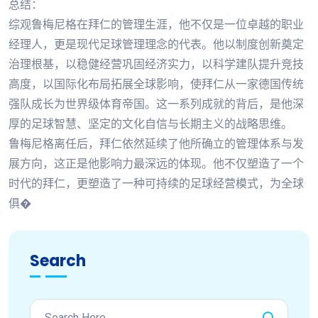
总结：
综观鲁梅尼格在拜仁的管理生涯，他不仅是一位卓越的职业
经理人，更是现代足球管理理念的代表。他以制度创新奠定
治理根基，以稳健经营巩固经济实力，以科学建队提升竞技
高度，以国际化布局拓展全球影响，使拜仁从一家德国传统
强队成长为世界级体育帝国。这一系列成就的背后，是他深
厚的足球智慧、坚定的文化自信与长期主义的战略思维。
鲁梅尼格离任后，拜仁依然延续了他所确立的管理体系与发
展方向，这正是他影响力最深远的体现。他不仅塑造了一个
时代的拜仁，更塑造了一种可持续的足球经营模式，为全球
俱�
Search