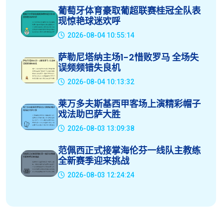
葡萄牙体育豪取葡超联赛桂冠全队表
现惊艳球迷欢呼
2026-08-04 10:55:14
萨勒尼塔纳主场1-2惜败罗马 全场失
误频频错失良机
2026-08-04 10:13:32
莱万多夫斯基西甲客场上演精彩帽子
戏法助巴萨大胜
2026-08-03 13:09:38
范佩西正式接掌海伦芬一线队主教练
全新赛季迎来挑战
2026-08-03 12:24:24