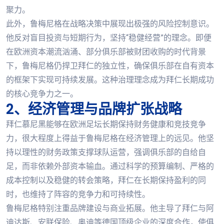
聚力。
此外，鲁梅尼格在战略决策中展现出极强的风险控制意识。
他反对盲目投资与短期行为，坚持“稳健经营”的理念。即便
在欧洲资本潮流汹涌、部分俱乐部被财团收购的时代背景
下，鲁梅尼格仍捍卫拜仁的独立性，确保俱乐部在自有资本
的框架下实现可持续发展。这种治理理念成为拜仁长期成功
的核心竞争力之一。
2、经济管理与品牌扩张战略
拜仁慕尼黑能够在欧洲足坛长期保持财务健康和竞技竞争
力，很大程度上得益于鲁梅尼格在经济管理上的远见。他坚
持以理性的财务政策支撑球队运营，强调俱乐部的自给自
足，而非依赖外部资本输血。通过科学的预算编制、严格的
成本控制以及稳健的转会策略，拜仁在长期保持盈利的同
时，也维持了阵容的竞争力和可持续性。
鲁梅尼格特别注重品牌建设与商业拓展。他主导了拜仁与阿
迪达斯、安联保险、奥迪等德国顶级企业的深度合作，使俱