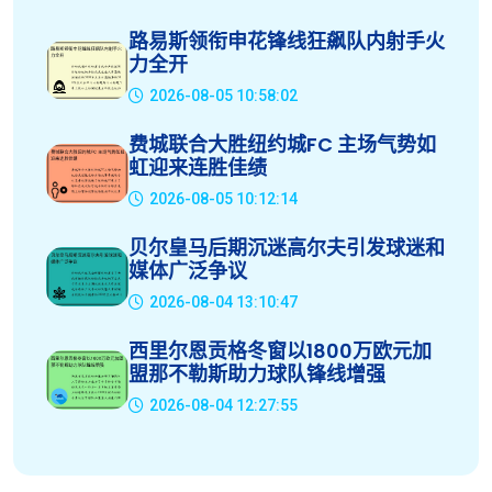
路易斯领衔申花锋线狂飙队内射手火
力全开
2026-08-05 10:58:02
费城联合大胜纽约城FC 主场气势如
虹迎来连胜佳绩
2026-08-05 10:12:14
贝尔皇马后期沉迷高尔夫引发球迷和
媒体广泛争议
2026-08-04 13:10:47
西里尔恩贡格冬窗以1800万欧元加
盟那不勒斯助力球队锋线增强
2026-08-04 12:27:55