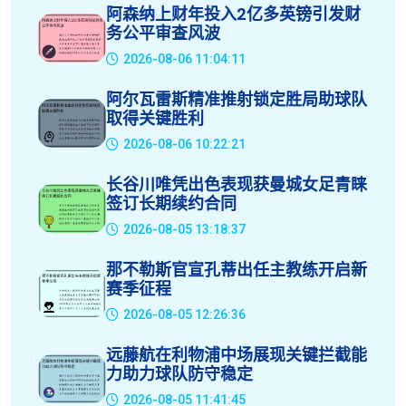
阿森纳上财年投入2亿多英镑引发财
务公平审查风波
2026-08-06 11:04:11
阿尔瓦雷斯精准推射锁定胜局助球队
取得关键胜利
2026-08-06 10:22:21
长谷川唯凭出色表现获曼城女足青睐
签订长期续约合同
2026-08-05 13:18:37
那不勒斯官宣孔蒂出任主教练开启新
赛季征程
2026-08-05 12:26:36
远藤航在利物浦中场展现关键拦截能
力助力球队防守稳定
2026-08-05 11:41:45