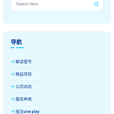
导航
解读壹号
精品项目
公司动态
服务种类
接洽one play