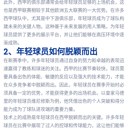
此外，西甲的俱乐部通常会给年轻球员足够的上场机会，这
也是西甲联赛相较于其他欧洲五大联赛的一大优势。在许多
西甲球队中，尤其是中下游俱乐部，年轻球员成为了球队构
建未来的关键人物。这种基于未来发展的用人策略，为年轻
球员提供了更多的展示平台，并让他们能够在高压环境中逐
渐成熟。
2、年轻球员如何脱颖而出
在新赛季中，许多年轻球员通过自身的努力和卓越的表现迅
速赢得了教练和球迷的关注。西甲的比赛节奏较快，球员需
要具备出色的体能、敏捷的反应以及强大的技术能力，才能
在众多竞争者中脱颖而出。因此，年轻球员在赛季开始时必
须具备一定的优势，才能获得更多的出场机会。以皇家马德
里的年轻球员维尼修斯为例，他凭借出色的个人突破和得分
能力成为了球队进攻端的重要力量。
技术上的成熟是年轻球员在西甲脱颖而出的关键。许多年轻
球员在比赛中展现了过人的控球和传球能力，这让他们能够