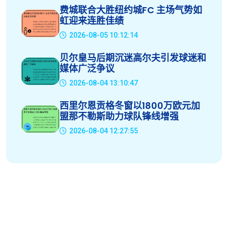
费城联合大胜纽约城FC 主场气势如
虹迎来连胜佳绩
2026-08-05 10:12:14
贝尔皇马后期沉迷高尔夫引发球迷和
媒体广泛争议
2026-08-04 13:10:47
西里尔恩贡格冬窗以1800万欧元加
盟那不勒斯助力球队锋线增强
2026-08-04 12:27:55