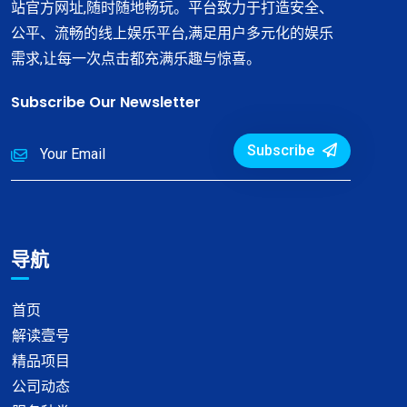
站官方网址,随时随地畅玩。平台致力于打造安全、
公平、流畅的线上娱乐平台,满足用户多元化的娱乐
需求,让每一次点击都充满乐趣与惊喜。
Subscribe Our Newsletter
Subscribe
导航
首页
解读壹号
精品项目
公司动态