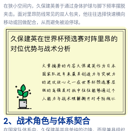
在狭小空间内，久保建英善于通过身体护球与脚下频率摆脱
夹击。面对里昂防线常见的双人包夹，他往往选择快速横向
移动或回做配合，从而避免被迫停球。
2、战术角色与体系契合
在国家队体系中，久保建英并非单纯的边锋，而是兼具组织