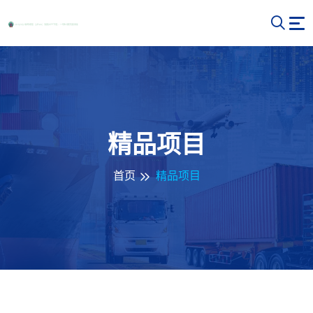
精品项目
首页
精品项目