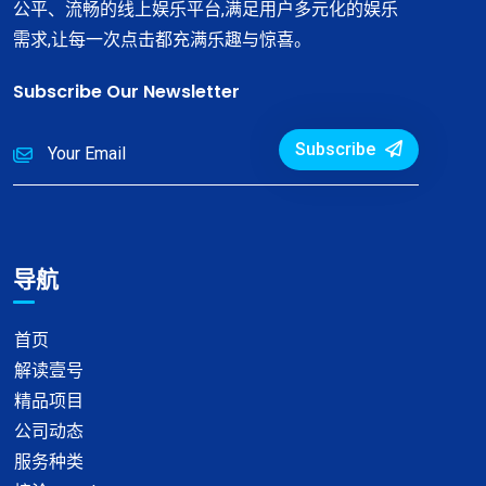
公平、流畅的线上娱乐平台,满足用户多元化的娱乐
需求,让每一次点击都充满乐趣与惊喜。
Subscribe Our Newsletter
Subscribe
导航
首页
解读壹号
精品项目
公司动态
服务种类