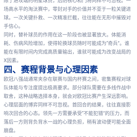
除了进攻端的明星球员，后防核心和门将同样不可忽视。一
场高水平的淘汰赛中，零封对手的价值并不亚于一粒关键进
球。一次关键扑救、一次精准拦截，往往能在无形中摧毁对
手信心。
同时，替补球员的作用在这一阶段也被显著放大。体能消
耗、伤病风险增加，使得轮换球员随时可能成为“奇兵”。谁
能在有限时间内完成高质量输出，谁就可能成为改变战局的
X因素。
四、赛程背景与心理因素
欧冠八强战通常夹杂在联赛与国内杯赛之间，密集赛程对球
队体能与专注度提出极高要求。部分球队需要在多线作战中
取舍，这种战略选择本身，就会对欧冠比赛产生深远影响。
心理层面的博弈同样不可忽视。首回合的结果，往往直接影
响次回合的心态。领先一方需要承受“不能犯错”的压力，而
落后一方则背负背水一战的心理负担，稍有波动便可能全面
崩盘。