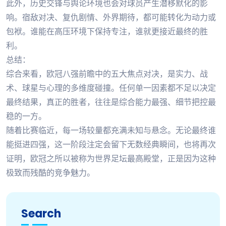
此外，历史交锋与舆论环境也会对球员产生潜移默化的影
响。宿敌对决、复仇剧情、外界期待，都可能转化为动力或
包袱。谁能在高压环境下保持专注，谁就更接近最终的胜
利。
总结：
综合来看，欧冠八强前瞻中的五大焦点对决，是实力、战
术、球星与心理的多维度碰撞。任何单一因素都不足以决定
最终结果，真正的胜者，往往是综合能力最强、细节把控最
稳的一方。
随着比赛临近，每一场较量都充满未知与悬念。无论最终谁
能挺进四强，这一阶段注定会留下无数经典瞬间，也将再次
证明，欧冠之所以被称为世界足坛最高殿堂，正是因为这种
极致而残酷的竞争魅力。
Search