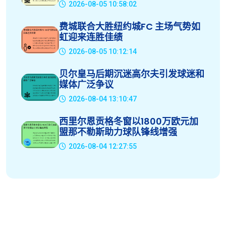
2026-08-05 10:58:02
费城联合大胜纽约城FC 主场气势如
虹迎来连胜佳绩
2026-08-05 10:12:14
贝尔皇马后期沉迷高尔夫引发球迷和
媒体广泛争议
2026-08-04 13:10:47
西里尔恩贡格冬窗以1800万欧元加
盟那不勒斯助力球队锋线增强
2026-08-04 12:27:55