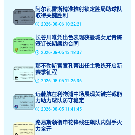
阿尔瓦雷斯精准推射锁定胜局助球队
取得关键胜利
2026-08-06 10:22:21
长谷川唯凭出色表现获曼城女足青睐
签订长期续约合同
2026-08-05 13:18:37
那不勒斯官宣孔蒂出任主教练开启新
赛季征程
2026-08-05 12:26:36
远藤航在利物浦中场展现关键拦截能
力助力球队防守稳定
2026-08-05 11:41:45
路易斯领衔申花锋线狂飙队内射手火
力全开