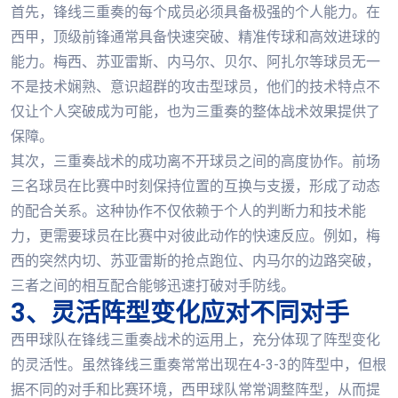
首先，锋线三重奏的每个成员必须具备极强的个人能力。在
西甲，顶级前锋通常具备快速突破、精准传球和高效进球的
能力。梅西、苏亚雷斯、内马尔、贝尔、阿扎尔等球员无一
不是技术娴熟、意识超群的攻击型球员，他们的技术特点不
仅让个人突破成为可能，也为三重奏的整体战术效果提供了
保障。
其次，三重奏战术的成功离不开球员之间的高度协作。前场
三名球员在比赛中时刻保持位置的互换与支援，形成了动态
的配合关系。这种协作不仅依赖于个人的判断力和技术能
力，更需要球员在比赛中对彼此动作的快速反应。例如，梅
西的突然内切、苏亚雷斯的抢点跑位、内马尔的边路突破，
三者之间的相互配合能够迅速打破对手防线。
3、灵活阵型变化应对不同对手
西甲球队在锋线三重奏战术的运用上，充分体现了阵型变化
的灵活性。虽然锋线三重奏常常出现在4-3-3的阵型中，但根
据不同的对手和比赛环境，西甲球队常常调整阵型，从而提