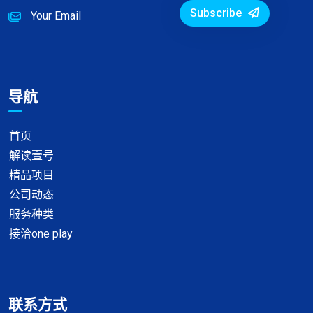
Subscribe
导航
首页
解读壹号
精品项目
公司动态
服务种类
接洽one play
联系方式