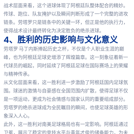
战术层面来看，这个进球体现了阿根廷队整体配合的精妙。
传球、跑位、队友掩护以及瞬间判断形成了一个完整的进攻
链条。劳塔罗只是链条中的关键一环，但正是他的执行力，
使得战术设计最终转化为决定胜负的绝杀进球。
4、胜利的历史影响与文化意义
劳塔罗·马丁内斯捧起历史之杯，不仅是个人职业生涯的巅
峰，也为阿根廷足球史增添了辉煌篇章。这一刻象征着新一
代球员的崛起，同时延续了阿根廷足球在国际赛场上的荣耀
与精神传承。
从文化层面来看，这一胜利进一步激励了阿根廷国内足球氛
围。球迷的激情与自豪感在全国范围内扩散，使得足球不仅
是一项运动，更成为社会情感与国家认同的重要组成部分。
劳塔罗的绝杀进球成为全民瞩目的瞬间，也使足球英雄的形
象深入人心。
此外，这一胜利对南美足球格局也有一定影响。阿根廷通过
卫冕，展示了稳定的竞技水平与青年才俊的储备能力，为未