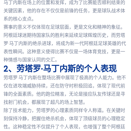
马丁内斯在场上的位置和发挥，成为了比赛能否顺利结束的
关键因素，他的存在不仅仅是前锋的任务，更是球队战术体
系的核心支点。
赛事的意义不仅体现在足球层面，更是文化和精神的象征。
阿根廷球迷期待国家队的胜利来延续足球辉煌历史，而劳塔
罗·马丁内斯的绝杀进球，将成为新一代阿根廷足球英雄的代
表性瞬间。这种意义使得比赛不仅是一场体育竞技，更是一
种情感与国家认同的交汇。
2、劳塔罗·马丁内斯的个人表现
劳塔罗·马丁内斯在整场比赛中展现了极高的个人能力。他不
仅在进攻端威胁持续，还在防守时积极回追，体现了现代前
锋的全面素质。他的跑位精准，无论是接应队友传球还是寻
找射门机会，都展现了超凡的场上智慧。
除了技术能力，劳塔罗的心理素质同样令人称道。在关键时
刻保持冷静，把握住绝杀机会，体现了顶级球员的心理稳定
性。这种稳定性不仅提升了个人表现，也增强了整个阿根廷