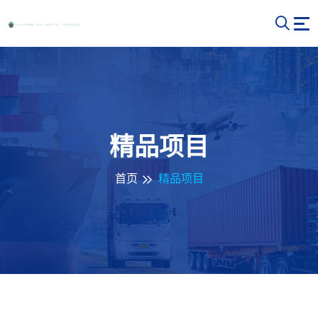
精品项目
首页
精品项目