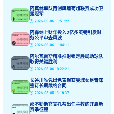
阿莫林率队再创辉煌葡超联赛成功卫
冕冠军
2026-08-06 11:51:22
阿森纳上财年投入2亿多英镑引发财
务公平审查风波
2026-08-06 11:04:11
阿尔瓦雷斯精准推射锁定胜局助球队
取得关键胜利
2026-08-06 10:22:21
长谷川唯凭出色表现获曼城女足青睐
签订长期续约合同
2026-08-05 13:18:37
那不勒斯官宣孔蒂出任主教练开启新
赛季征程