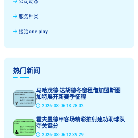
公司动态
服务种类
接洽one play
热门新闻
马哈茂德·达胡德冬窗租借加盟斯图
加特展开新赛季征程
2026-08-06 13:28:02
霍夫曼德甲客场精彩推射建功助球队
夺关键分
2026-08-06 12:39:29