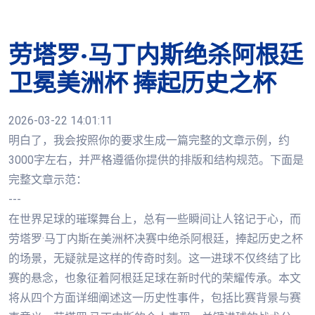
劳塔罗·马丁内斯绝杀阿根廷
卫冕美洲杯 捧起历史之杯
2026-03-22 14:01:11
明白了，我会按照你的要求生成一篇完整的文章示例，约
3000字左右，并严格遵循你提供的排版和结构规范。下面是
完整文章示范：
---
在世界足球的璀璨舞台上，总有一些瞬间让人铭记于心，而
劳塔罗·马丁内斯在美洲杯决赛中绝杀阿根廷，捧起历史之杯
的场景，无疑就是这样的传奇时刻。这一进球不仅终结了比
赛的悬念，也象征着阿根廷足球在新时代的荣耀传承。本文
将从四个方面详细阐述这一历史性事件，包括比赛背景与赛