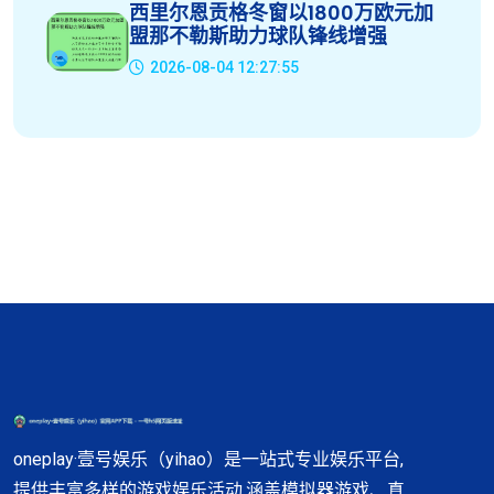
西里尔恩贡格冬窗以1800万欧元加
盟那不勒斯助力球队锋线增强
2026-08-04 12:27:55
oneplay·壹号娱乐（yihao）是一站式专业娱乐平台,
提供丰富多样的游戏娱乐活动,涵盖模拟器游戏、真