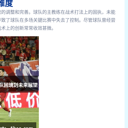
难度
效的调整和完善。球队的主教练在战术打法上的固执，未能
导致了球队在多场关键比赛中失去了控制。尽管球队曾经尝
战术上的创新常常收效甚微。