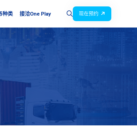
务种类
接洽one Play
现在预约