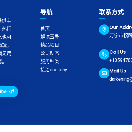
导航
联系方式
,提供丰
Our Addr
首页
、热门
万宁市拐躁
解读壹号
,也可
精品项目
畅玩。
Call Us
公司动态
满足用
+1359478
服务种类
喜。
接洽one play
Mail Us
darkening
ibe