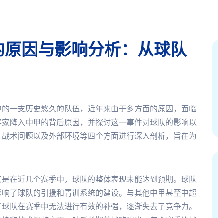
的原因与影响分析：从球队
中的一支历史悠久的队伍，近年来由于多方面的原因，面临
客家降入中甲的背后原因，并探讨这一事件对球队的影响以
、战术问题以及外部环境等四个方面进行深入剖析，旨在为
其是在近几个赛季中，球队的整体表现未能达到预期。球队
影响了球队的引援和青训系统的建设。与其他中甲甚至中超
了球队在赛季中无法进行有效的补强，逐渐失去了竞争力。