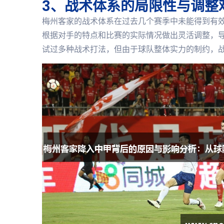
3、战术体系的局限性与调整
梅州客家的战术体系在过去几个赛季中未能得到有
根据对手的特点和比赛的实际情况做出灵活调整，
试过多种战术打法，但由于球队整体实力的制约，