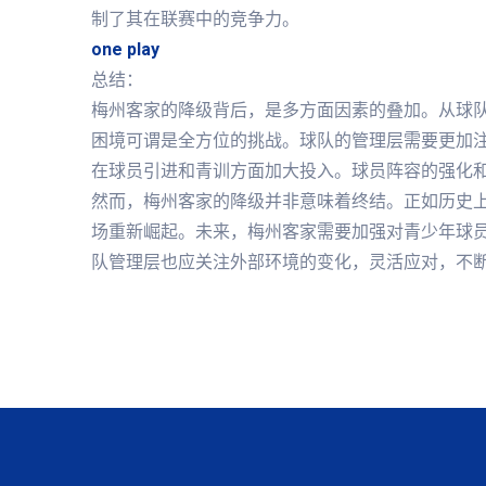
制了其在联赛中的竞争力。
one play
总结：
梅州客家的降级背后，是多方面因素的叠加。从球
困境可谓是全方位的挑战。球队的管理层需要更加
在球员引进和青训方面加大投入。球员阵容的强化
然而，梅州客家的降级并非意味着终结。正如历史
场重新崛起。未来，梅州客家需要加强对青少年球
队管理层也应关注外部环境的变化，灵活应对，不