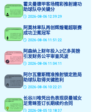
霍夫曼德甲客场精彩推射建功
助球队夺关键分
2026-08-06 12:39:29
阿莫林率队再创辉煌葡超联赛
成功卫冕冠军
2026-08-06 11:51:22
阿森纳上财年投入2亿多英镑
引发财务公平审查风波
2026-08-06 11:04:11
阿尔瓦雷斯精准推射锁定胜局
助球队取得关键胜利
2026-08-06 10:22:21
长谷川唯凭出色表现获曼城女
足青睐签订长期续约合同
2026-08-05 13:18:37