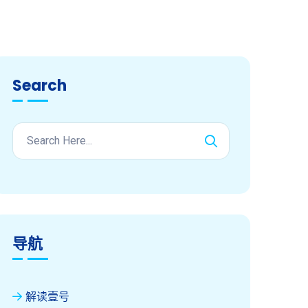
Search
导航
解读壹号