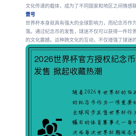
文化传递的载体，成为了不同国家和地区之间情感
壹号
世界杯本身就具有强大的全球影响力，而纪念币作
落。通过纪念币的发售，球迷不仅可以获得一件珍
的文化震撼。这种跨文化的互动，不仅增强了球迷