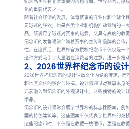
纪念品也具有非常重要的市场价值。世界杯官方授
化的重要代表之一。
随着社会经济的发展，体育赛事的商业化和全球化
足球迷的狂欢，也是各类企业和机构推动营销的一大
品，既满足了球迷对赛事的热爱，又具有高度的收
纪念币的发售通常伴随着赛事的宣传和品牌的合作
性。在这背后，世界杯官方授权纪念币不仅仅是一
这种方式吸引了大量潜在消费者的注意，进一步推
2、2026世界杯纪念币的设
2026世界杯纪念币的设计注重文化内涵的传递，
和地区文化的融合与碰撞。设计师通过对赛事本身
元素融入到纪念币的外观设计中。这些独特的设计
术品。
纪念币的设计通常会展示世界杯的标志性图案，例
国的特色建筑等。这些图案不仅代表了世界杯的竞
这些纪念币时，不仅是在收藏一枚硬币，更是在收