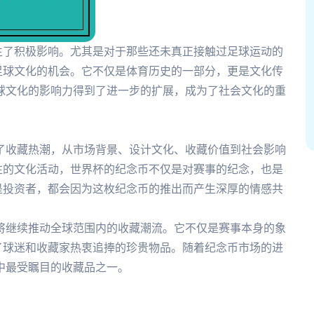
生了积极影响。尤其是对于那些还未真正接触过足球运动的
足球文化的机会。它不仅是体育历史的一部分，更是文化传
足球文化的影响力得到了进一步的扩展，成为了社会文化的重
起了收藏热潮，从市场背景、设计文化、收藏价值到社会影响
性的文化活动，世界杯的纪念币不仅是对赛事的纪念，也是
是投资者，都会因为这枚纪念币的推出而产生深厚的情感共
必将继续推动全球范围内的收藏潮流。它不仅是赛事本身的象
了球迷和收藏家热衷追捧的珍贵物品。随着纪念币市场的进
年中最受瞩目的收藏品之一。