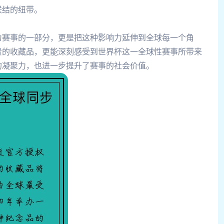
联结的纽带。
为赛事的一部分，更是把这种影响力延伸到全球每一个角
贵的收藏品，更能深刻感受到世界杯这一全球性赛事所带来
的凝聚力，也进一步提升了赛事的社会价值。