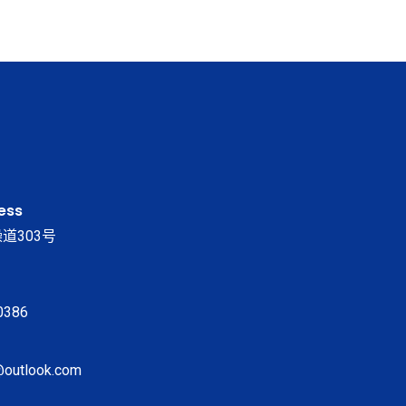
ess
道303号
0386
@outlook.com