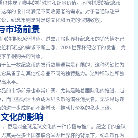
材质也体现了赛事的特殊性和纪念价值。不同材质的纪念币，
，这样的设计将满足不同收藏者的需求。对于普通球迷来
来说，纪念币则是对足球文化和历史的深刻致敬。
与市场前景
时间的推移逐渐增值。过去几届世界杯纪念币的销售情况已
位和球迷的需求不断上涨。2026世界杯纪念币的发售，凭
藏家争相购买的对象。
由于每一枚纪念币的发行数量通常是有限的，这种稀缺性为
让它具备了与其他纪念品不同的独特魅力。这种稀缺性和独
较高水平。
念品的市场前景也非常广阔。尤其是随着国际化的推进，越
中，而这些球迷也会成为纪念币的潜在消费者。无论是球迷
场的进一步成熟而不断增长，推动其价格的稳步上涨。
会文化的影响
推广，更是对全球足球文化的一种传播与推广。纪念币的全球
。尤其是在多个国家联合举办世界杯的背景下，纪念币作为