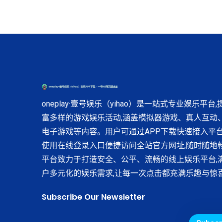
oneplay·壹号娱乐（yihao）是一站式专业娱乐平台
富多样的游戏娱乐活动,涵盖模拟器游戏、真人互动
电子游戏等内容。用户可通过APP下载快速接入平台
使用在线登录入口便捷访问全站官方网址,随时随地
平台致力于打造安全、公平、流畅的线上娱乐平台,
户多元化的娱乐需求,让每一次点击都充满乐趣与惊
Subscribe Our Newsletter