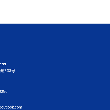
ess
道303号
0386
@outlook.com