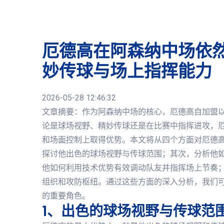
厄德高在阿森纳中场依
妙传球与场上指挥能力
2026-05-28 12:46:32
文章摘要：作为阿森纳中场的核心，厄德高自加盟
论是球场视野、精妙传球还是在比赛中指挥进攻，
和场面控制上取得优势。本文将从四个方面对厄德
探讨他出色的球场视野与传球范围；其次，分析他
他如何利用技术优势有效调动队友并指挥场上节奏
组织和攻防枢纽。通过这些方面的深入分析，我们
的重要角色。
1、出色的球场视野与传球范