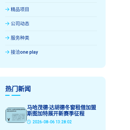
精品项目
公司动态
服务种类
接洽one play
热门新闻
马哈茂德·达胡德冬窗租借加盟
斯图加特展开新赛季征程
2026-08-06 13:28:02