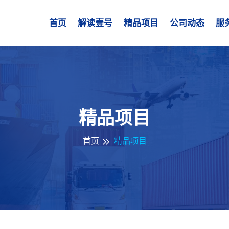
首页
解读壹号
精品项目
公司动态
服
精品项目
首页
精品项目