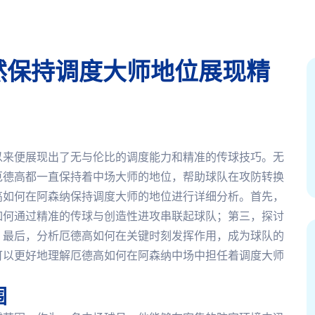
然保持调度大师地位展现精
以来便展现出了无与伦比的调度能力和精准的传球技巧。无
厄德高都一直保持着中场大师的地位，帮助球队在攻防转换
高如何在阿森纳保持调度大师的地位进行详细分析。首先，
如何通过精准的传球与创造性进攻串联起球队；第三，探讨
；最后，分析厄德高如何在关键时刻发挥作用，成为球队的
可以更好地理解厄德高如何在阿森纳中场中担任着调度大师
围