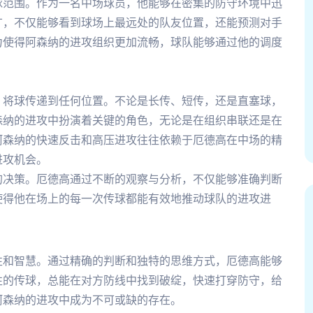
球范围。作为一名中场球员，他能够在密集的防守环境中迅
广，不仅能够看到球场上最远处的队友位置，还能预测对手
力使得阿森纳的进攻组织更加流畅，球队能够通过他的调度
，将球传递到任何位置。不论是长传、短传，还是直塞球，
森纳的进攻中扮演着关键的角色，无论是在组织串联还是在
阿森纳的快速反击和高压进攻往往依赖于厄德高在中场的精
进攻机会。
的决策。厄德高通过不断的观察与分析，不仅能够准确判断
使得他在场上的每一次传球都能有效地推动球队的进攻进
性和智慧。通过精确的判断和独特的思维方式，厄德高能够
性的传球，总能在对方防线中找到破绽，快速打穿防守，给
阿森纳的进攻中成为不可或缺的存在。