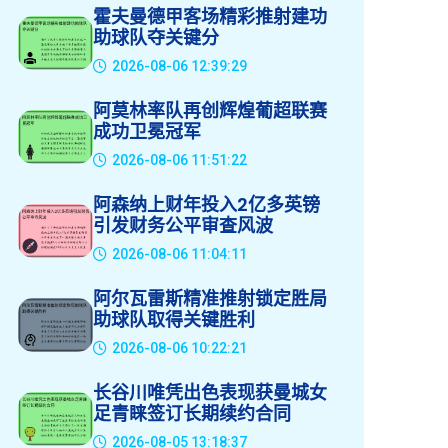
霍夫曼德甲客场精彩推射建功
助球队夺关键分
2026-08-06 12:39:29
阿莫林率队再创辉煌葡超联赛
成功卫冕冠军
2026-08-06 11:51:22
阿森纳上财年投入2亿多英镑
引发财务公平审查风波
2026-08-06 11:04:11
阿尔瓦雷斯精准推射锁定胜局
助球队取得关键胜利
2026-08-06 10:22:21
长谷川唯凭出色表现获曼城女
足青睐签订长期续约合同
2026-08-05 13:18:37