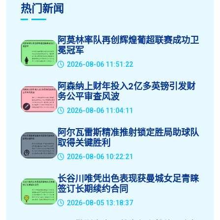
热门新闻
阿莫林率队再创辉煌葡超联赛成功卫
冕冠军
2026-08-06 11:51:22
阿森纳上财年投入2亿多英镑引发财
务公平审查风波
2026-08-06 11:04:11
阿尔瓦雷斯精准推射锁定胜局助球队
取得关键胜利
2026-08-06 10:22:21
长谷川唯凭出色表现获曼城女足青睐
签订长期续约合同
2026-08-05 13:18:37