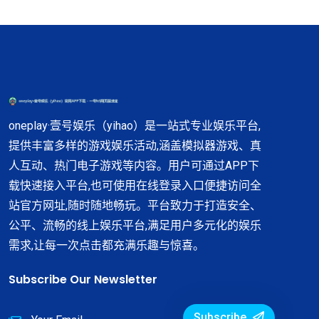
oneplay·壹号娱乐（yihao）是一站式专业娱乐平台,
提供丰富多样的游戏娱乐活动,涵盖模拟器游戏、真
人互动、热门电子游戏等内容。用户可通过APP下
载快速接入平台,也可使用在线登录入口便捷访问全
站官方网址,随时随地畅玩。平台致力于打造安全、
公平、流畅的线上娱乐平台,满足用户多元化的娱乐
需求,让每一次点击都充满乐趣与惊喜。
Subscribe Our Newsletter
Subscribe