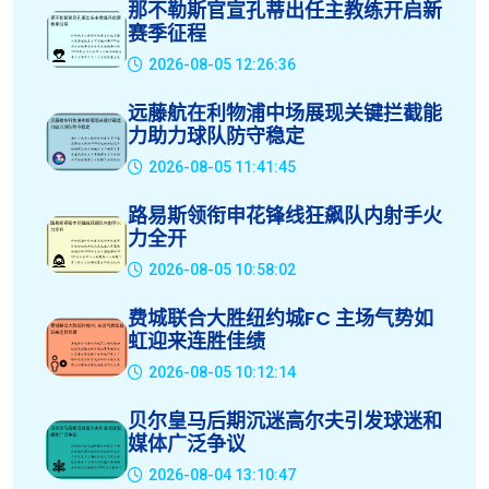
那不勒斯官宣孔蒂出任主教练开启新
赛季征程
2026-08-05 12:26:36
远藤航在利物浦中场展现关键拦截能
力助力球队防守稳定
2026-08-05 11:41:45
路易斯领衔申花锋线狂飙队内射手火
力全开
2026-08-05 10:58:02
费城联合大胜纽约城FC 主场气势如
虹迎来连胜佳绩
2026-08-05 10:12:14
贝尔皇马后期沉迷高尔夫引发球迷和
媒体广泛争议
2026-08-04 13:10:47