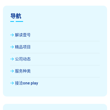
导航
解读壹号
精品项目
公司动态
服务种类
接洽one play