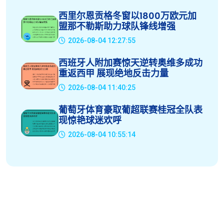
西里尔恩贡格冬窗以1800万欧元加
盟那不勒斯助力球队锋线增强
2026-08-04 12:27:55
西班牙人附加赛惊天逆转奥维多成功
重返西甲 展现绝地反击力量
2026-08-04 11:40:25
葡萄牙体育豪取葡超联赛桂冠全队表
现惊艳球迷欢呼
2026-08-04 10:55:14