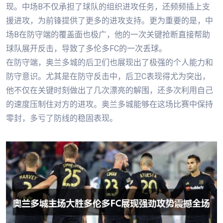
现。中场B不仅承担了球队的组织进攻任务，还频频插上支
援进攻，为前锋提供了更多的进攻支持。更为重要的是，中
场B在防守端的覆盖面也极广，他的一次关键抢断直接帮助
球队展开反击，导致了多伦多FC的一次丢球。
在防守端，奥兰多城的后卫们也展现出了极强的个人能力和
防守意识。尤其是在防守反击中，后卫C表现得尤为突出，
他不仅在关键时刻做出了几次漂亮的解围，还多次利用自己
的速度压制住对方的进攻。奥兰多城能够在这场比赛中保持
零封，多亏了防线的稳固表现。