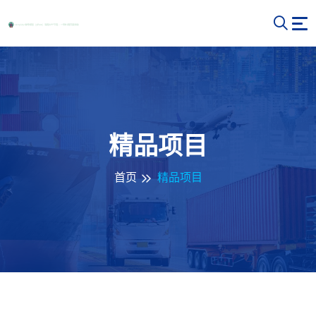
精品项目
首页
精品项目