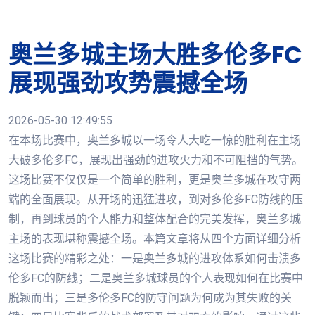
奥兰多城主场大胜多伦多FC
展现强劲攻势震撼全场
2026-05-30 12:49:55
在本场比赛中，奥兰多城以一场令人大吃一惊的胜利在主场
大破多伦多FC，展现出强劲的进攻火力和不可阻挡的气势。
这场比赛不仅仅是一个简单的胜利，更是奥兰多城在攻守两
端的全面展现。从开场的迅猛进攻，到对多伦多FC防线的压
制，再到球员的个人能力和整体配合的完美发挥，奥兰多城
主场的表现堪称震撼全场。本篇文章将从四个方面详细分析
这场比赛的精彩之处：一是奥兰多城的进攻体系如何击溃多
伦多FC的防线；二是奥兰多城球员的个人表现如何在比赛中
脱颖而出；三是多伦多FC的防守问题为何成为其失败的关