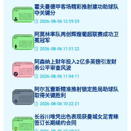
霍夫曼德甲客场精彩推射建功助球队
夺关键分
2026-08-06 12:39:29
阿莫林率队再创辉煌葡超联赛成功卫
冕冠军
2026-08-06 11:51:22
阿森纳上财年投入2亿多英镑引发财
务公平审查风波
2026-08-06 11:04:11
阿尔瓦雷斯精准推射锁定胜局助球队
取得关键胜利
2026-08-06 10:22:21
长谷川唯凭出色表现获曼城女足青睐
签订长期续约合同