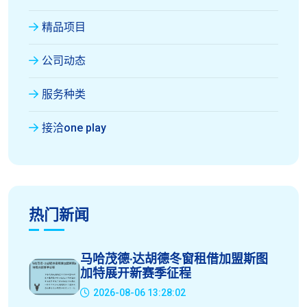
精品项目
公司动态
服务种类
接洽one play
热门新闻
马哈茂德·达胡德冬窗租借加盟斯图
加特展开新赛季征程
2026-08-06 13:28:02