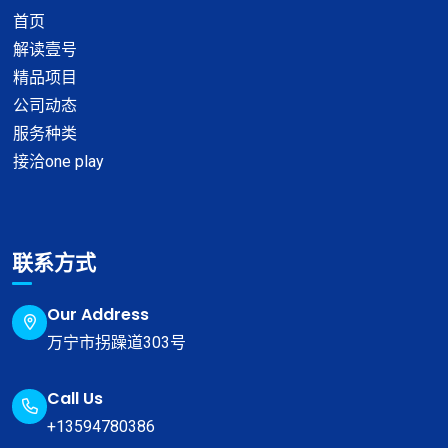
首页
解读壹号
精品项目
公司动态
服务种类
接洽one play
联系方式
Our Address
万宁市拐躁道303号
Call Us
+13594780386