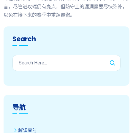
言，尽管进攻端仍有亮点，但防守上的漏洞需要尽快弥补，
以免在接下来的赛季中重蹈覆辙。
Search
导航
解读壹号