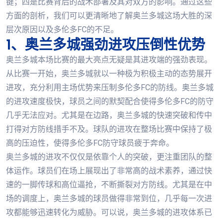
键；四是比赛背后的战术部署及其对双方的影响。通过这些
方面的剖析，我们可以更清晰地了解奥兰多城这场大胜的深
层次原因以及多伦多FC的不足。
1、奥兰多城强劲进攻压倒性优势
奥兰多城本场比赛的最大亮点无疑是其进攻端的强劲表现。
从比赛一开始，奥兰多城就以一种极为积极主动的态势展开
进攻，充分利用主场优势来压制多伦多FC的防线。奥兰多城
的进攻速度极快，球员之间的默契配合使得多伦多FC的防守
几乎无法应对。尤其是在边路，奥兰多城的快速突破和传中
打得对方防线措手不及。球队的进攻在整场比赛中保持了极
高的压迫性，使得多伦多FC防守球员疲于奔命。
奥兰多城的进攻不仅仅是依靠个人的突破，更注重团队的整
体运作。球员们在场上展现出了非常高的战术素养，通过快
速的一脚传球和高位逼抢，不断撕裂对方防线。尤其是在中
场的调度上，奥兰多城的球员做得非常到位，几乎每一次进
攻都能够迅速转化为威胁。可以说，奥兰多城的进攻体系已