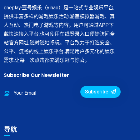
oneplay·壹号娱乐（yihao）是一站式专业娱乐平台,
提供丰富多样的游戏娱乐活动,涵盖模拟器游戏、真
人互动、热门电子游戏等内容。用户可通过APP下
载快速接入平台,也可使用在线登录入口便捷访问全
站官方网址,随时随地畅玩。平台致力于打造安全、
公平、流畅的线上娱乐平台,满足用户多元化的娱乐
需求,让每一次点击都充满乐趣与惊喜。
Subscribe Our Newsletter
Subscribe
导航