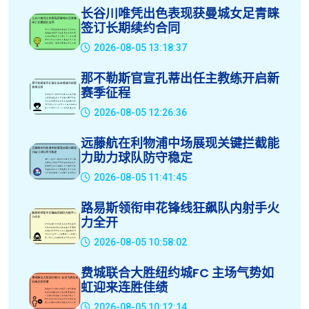
长谷川唯凭出色表现获曼城女足青睐
签订长期续约合同
2026-08-05 13:18:37
那不勒斯官宣孔蒂出任主教练开启新
赛季征程
2026-08-05 12:26:36
远藤航在利物浦中场展现关键拦截能
力助力球队防守稳定
2026-08-05 11:41:45
路易斯领衔申花锋线狂飙队内射手火
力全开
2026-08-05 10:58:02
费城联合大胜纽约城FC 主场气势如
虹迎来连胜佳绩
2026-08-05 10:12:14