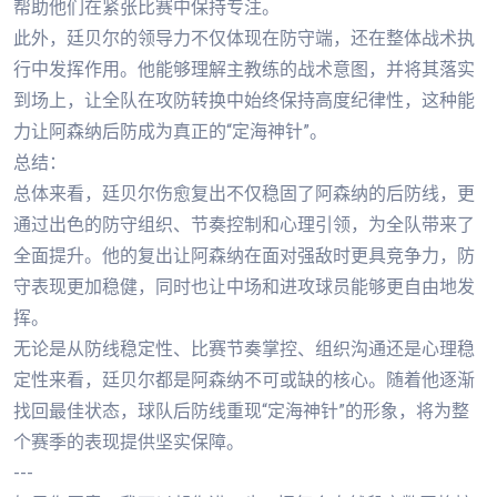
帮助他们在紧张比赛中保持专注。
此外，廷贝尔的领导力不仅体现在防守端，还在整体战术执
行中发挥作用。他能够理解主教练的战术意图，并将其落实
到场上，让全队在攻防转换中始终保持高度纪律性，这种能
力让阿森纳后防成为真正的“定海神针”。
总结：
总体来看，廷贝尔伤愈复出不仅稳固了阿森纳的后防线，更
通过出色的防守组织、节奏控制和心理引领，为全队带来了
全面提升。他的复出让阿森纳在面对强敌时更具竞争力，防
守表现更加稳健，同时也让中场和进攻球员能够更自由地发
挥。
无论是从防线稳定性、比赛节奏掌控、组织沟通还是心理稳
定性来看，廷贝尔都是阿森纳不可或缺的核心。随着他逐渐
找回最佳状态，球队后防线重现“定海神针”的形象，将为整
个赛季的表现提供坚实保障。
---