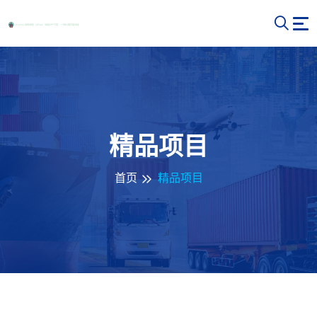
精品项目
首页
精品项目