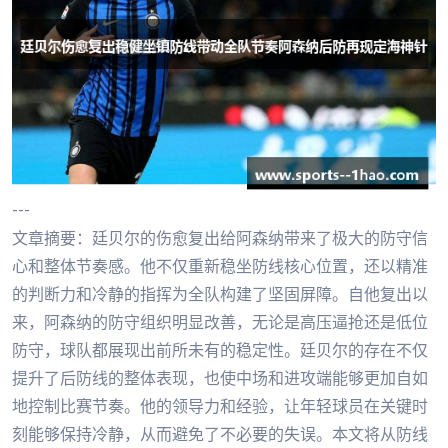
---
文章摘要：廷贝尔的伤愈复出给阿森纳带来了极大的防守信
心和整体节奏感。他不仅重新稳坐防线核心位置，还以精准
的判断力和冷静的指挥为全队构建了坚固屏障。自他复出以
来，阿森纳的防守组织明显改善，无论是高压逼抢还是低位
防守，球队都展现出前所未有的稳定性。廷贝尔的存在不仅
提升了后防线的整体表现，也使中场和进攻端能够更加自如
地控制比赛节奏。他的领导力和经验，让年轻球员在关键时
刻能够保持冷静，从而避免了不必要的失误。本文将从防线