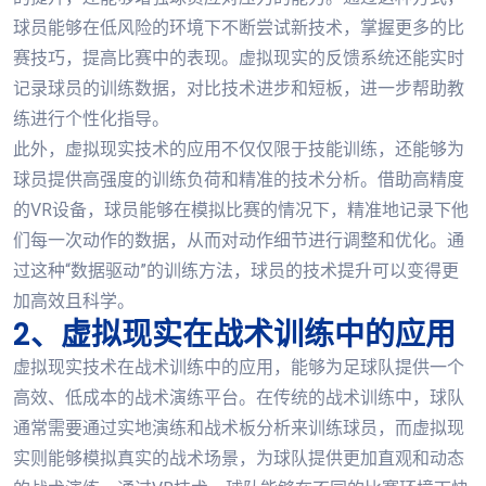
球员能够在低风险的环境下不断尝试新技术，掌握更多的比
赛技巧，提高比赛中的表现。虚拟现实的反馈系统还能实时
记录球员的训练数据，对比技术进步和短板，进一步帮助教
练进行个性化指导。
此外，虚拟现实技术的应用不仅仅限于技能训练，还能够为
球员提供高强度的训练负荷和精准的技术分析。借助高精度
的VR设备，球员能够在模拟比赛的情况下，精准地记录下他
们每一次动作的数据，从而对动作细节进行调整和优化。通
过这种“数据驱动”的训练方法，球员的技术提升可以变得更
加高效且科学。
2、虚拟现实在战术训练中的应用
虚拟现实技术在战术训练中的应用，能够为足球队提供一个
高效、低成本的战术演练平台。在传统的战术训练中，球队
通常需要通过实地演练和战术板分析来训练球员，而虚拟现
实则能够模拟真实的战术场景，为球队提供更加直观和动态