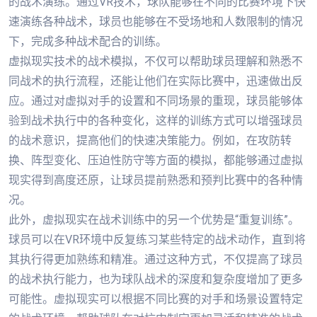
的战术演练。通过VR技术，球队能够在不同的比赛环境下快
速演练各种战术，球员也能够在不受场地和人数限制的情况
下，完成多种战术配合的训练。
虚拟现实技术的战术模拟，不仅可以帮助球员理解和熟悉不
同战术的执行流程，还能让他们在实际比赛中，迅速做出反
应。通过对虚拟对手的设置和不同场景的重现，球员能够体
验到战术执行中的各种变化，这样的训练方式可以增强球员
的战术意识，提高他们的快速决策能力。例如，在攻防转
换、阵型变化、压迫性防守等方面的模拟，都能够通过虚拟
现实得到高度还原，让球员提前熟悉和预判比赛中的各种情
况。
此外，虚拟现实在战术训练中的另一个优势是“重复训练”。
球员可以在VR环境中反复练习某些特定的战术动作，直到将
其执行得更加熟练和精准。通过这种方式，不仅提高了球员
的战术执行能力，也为球队战术的深度和复杂度增加了更多
可能性。虚拟现实可以根据不同比赛的对手和场景设置特定