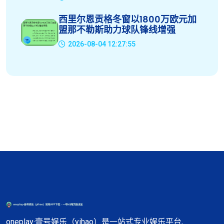
西里尔恩贡格冬窗以1800万欧元加
盟那不勒斯助力球队锋线增强
2026-08-04 12:27:55
oneplay·壹号娱乐（yihao）是一站式专业娱乐平台,