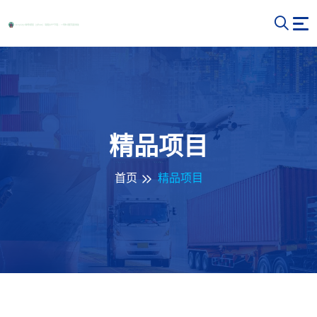
精品项目
首页
精品项目