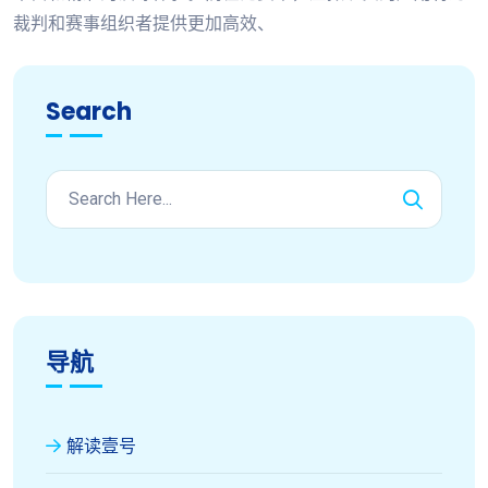
裁判和赛事组织者提供更加高效、
Search
导航
解读壹号