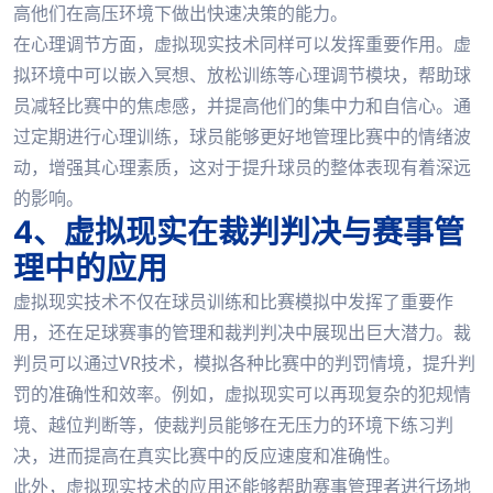
高他们在高压环境下做出快速决策的能力。
在心理调节方面，虚拟现实技术同样可以发挥重要作用。虚
拟环境中可以嵌入冥想、放松训练等心理调节模块，帮助球
员减轻比赛中的焦虑感，并提高他们的集中力和自信心。通
过定期进行心理训练，球员能够更好地管理比赛中的情绪波
动，增强其心理素质，这对于提升球员的整体表现有着深远
的影响。
4、虚拟现实在裁判判决与赛事管
理中的应用
虚拟现实技术不仅在球员训练和比赛模拟中发挥了重要作
用，还在足球赛事的管理和裁判判决中展现出巨大潜力。裁
判员可以通过VR技术，模拟各种比赛中的判罚情境，提升判
罚的准确性和效率。例如，虚拟现实可以再现复杂的犯规情
境、越位判断等，使裁判员能够在无压力的环境下练习判
决，进而提高在真实比赛中的反应速度和准确性。
此外，虚拟现实技术的应用还能够帮助赛事管理者进行场地