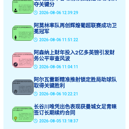
夺关键分
2026-08-06 12:39:29
阿莫林率队再创辉煌葡超联赛成功卫
冕冠军
2026-08-06 11:51:22
阿森纳上财年投入2亿多英镑引发财
务公平审查风波
2026-08-06 11:04:11
阿尔瓦雷斯精准推射锁定胜局助球队
取得关键胜利
2026-08-06 10:22:21
长谷川唯凭出色表现获曼城女足青睐
签订长期续约合同
2026-08-05 13:18:37