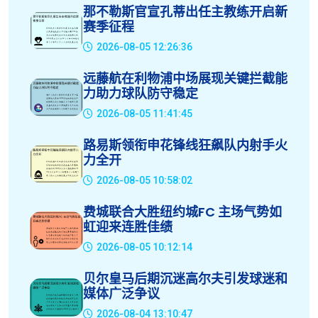
那不勒斯官宣孔蒂出任主教练开启新
赛季征程
2026-08-05 12:26:36
远藤航在利物浦中场展现关键拦截能
力助力球队防守稳定
2026-08-05 11:41:45
路易斯领衔申花锋线狂飙队内射手火
力全开
2026-08-05 10:58:02
费城联合大胜纽约城FC 主场气势如
虹迎来连胜佳绩
2026-08-05 10:12:14
贝尔皇马后期沉迷高尔夫引发球迷和
媒体广泛争议
2026-08-04 13:10:47