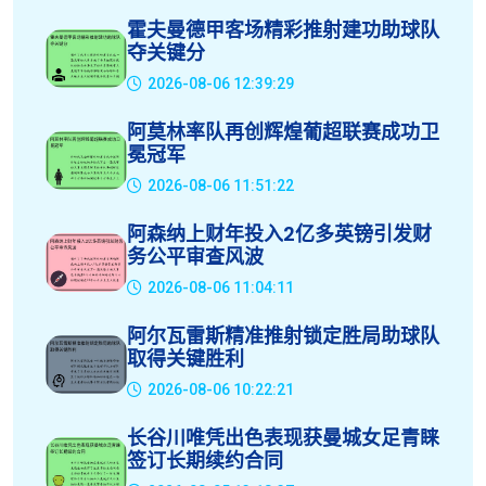
霍夫曼德甲客场精彩推射建功助球队
夺关键分
2026-08-06 12:39:29
阿莫林率队再创辉煌葡超联赛成功卫
冕冠军
2026-08-06 11:51:22
阿森纳上财年投入2亿多英镑引发财
务公平审查风波
2026-08-06 11:04:11
阿尔瓦雷斯精准推射锁定胜局助球队
取得关键胜利
2026-08-06 10:22:21
长谷川唯凭出色表现获曼城女足青睐
签订长期续约合同