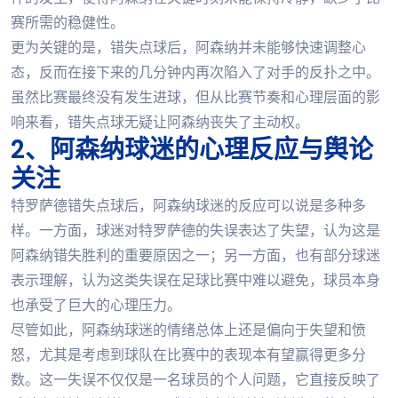
赛所需的稳健性。
更为关键的是，错失点球后，阿森纳并未能够快速调整心
态，反而在接下来的几分钟内再次陷入了对手的反扑之中。
虽然比赛最终没有发生进球，但从比赛节奏和心理层面的影
响来看，错失点球无疑让阿森纳丧失了主动权。
2、阿森纳球迷的心理反应与舆论
关注
特罗萨德错失点球后，阿森纳球迷的反应可以说是多种多
样。一方面，球迷对特罗萨德的失误表达了失望，认为这是
阿森纳错失胜利的重要原因之一；另一方面，也有部分球迷
表示理解，认为这类失误在足球比赛中难以避免，球员本身
也承受了巨大的心理压力。
尽管如此，阿森纳球迷的情绪总体上还是偏向于失望和愤
怒，尤其是考虑到球队在比赛中的表现本有望赢得更多分
数。这一失误不仅仅是一名球员的个人问题，它直接反映了