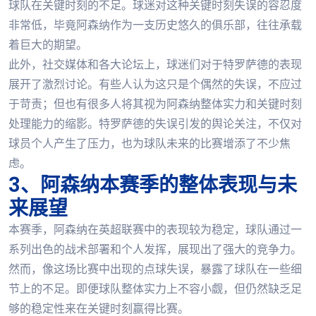
球队在关键时刻的不足。球迷对这种关键时刻失误的容忍度
非常低，毕竟阿森纳作为一支历史悠久的俱乐部，往往承载
着巨大的期望。
此外，社交媒体和各大论坛上，球迷们对于特罗萨德的表现
展开了激烈讨论。有些人认为这只是个偶然的失误，不应过
于苛责；但也有很多人将其视为阿森纳整体实力和关键时刻
处理能力的缩影。特罗萨德的失误引发的舆论关注，不仅对
球员个人产生了压力，也为球队未来的比赛增添了不少焦
虑。
3、阿森纳本赛季的整体表现与未
来展望
本赛季，阿森纳在英超联赛中的表现较为稳定，球队通过一
系列出色的战术部署和个人发挥，展现出了强大的竞争力。
然而，像这场比赛中出现的点球失误，暴露了球队在一些细
节上的不足。即便球队整体实力上不容小觑，但仍然缺乏足
够的稳定性来在关键时刻赢得比赛。