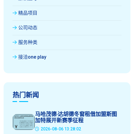
精品项目
公司动态
服务种类
接洽one play
热门新闻
马哈茂德·达胡德冬窗租借加盟斯图
加特展开新赛季征程
2026-08-06 13:28:02