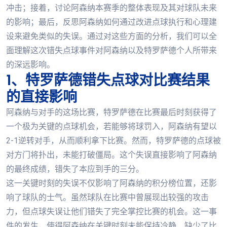
冲击；接着，讨论阿森纳本赛季的整体表现及其对球队未来
的影响；最后，反思阿森纳如何通过改进点球执行和心理建
设来避免类似的失误。通过对这些方面的分析，我们可以全
面理解这次错失点球事件对阿森纳以及特罗萨德个人所带来
的深远影响。
1、特罗萨德错失点球对比赛结果
的直接影响
阿森纳与对手的这场比赛，特罗萨德在比赛最后时刻获得了
一个极为关键的点球机会，若能够将球罚入，阿森纳有望以
2-1逆转对手，从而顺利拿下比赛。然而，特罗萨德的点球被
对方门将扑出，未能打破僵局。这个失误直接影响了阿森纳
的最终成绩，错失了本应到手的三分。
这一关键时刻的失误不仅影响了阿森纳的积分榜位置，还影
响了球队的士气。虽然球队在比赛中曾展现出较强的攻击
力，但点球失误让他们错失了完全掌控比赛的机会。这一事
件的发生，使得阿森纳在关键时刻未能保持冷静，缺少了比